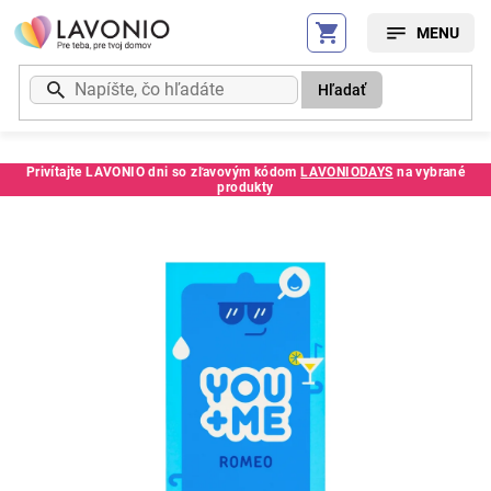
Prejsť
na
obsah
Hľadať
Privítajte LAVONIO dni so zľavovým kódom
LAVONIODAYS
na vybrané
produkty
Kód:
250518SC