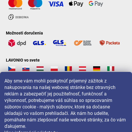
Možnosti doručenia
LAVONIO vo svete
Aby sme vám mohli poskytnúť príjemný zážitok z
nakupovania na našej webovej stránke bez otravných
reklám a zabezpečiť jej použiteľnosť, funkčnosť a
Pre akcie, súťaže a zľavy nás sledujte na:
výkonnosť, potrebujeme váš súhlas so spracovaním
súborov cookie - malých súborov, ktoré sa dočasne
ukladajú vo vašom prehliadači. Ak nám ho udelíte,
pomáhate nám zlepšovať naše webové stránky, za čo vám
ďakujeme.