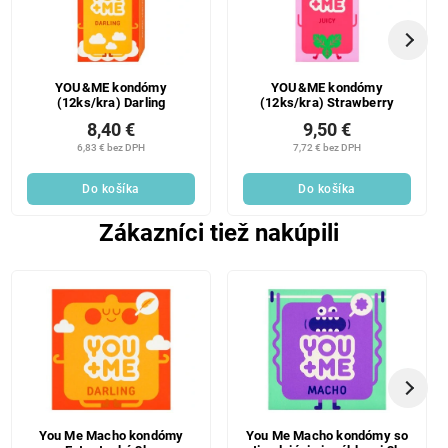
YOU&ME kondómy
YOU&ME kondómy
(12ks/kra) Darling
(12ks/kra) Strawberry
8,40 €
9,50 €
6,83 € bez DPH
7,72 € bez DPH
Do košíka
Do košíka
Zákazníci tiež nakúpili
You Me Macho kondómy
You Me Macho kondómy so