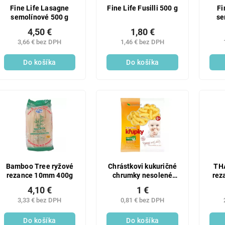
Fine Life Lasagne
Fine Life Fusilli 500 g
Fi
semolínové 500 g
se
4,50 €
1,80 €
3,66 € bez DPH
1,46 € bez DPH
Do košíka
Do košíka
Bamboo Tree ryžové
Chrástkovi kukuričné
TH
rezance 10mm 400g
chrumky nesolené
rez
50g
4,10 €
1 €
3,33 € bez DPH
0,81 € bez DPH
Do košíka
Do košíka