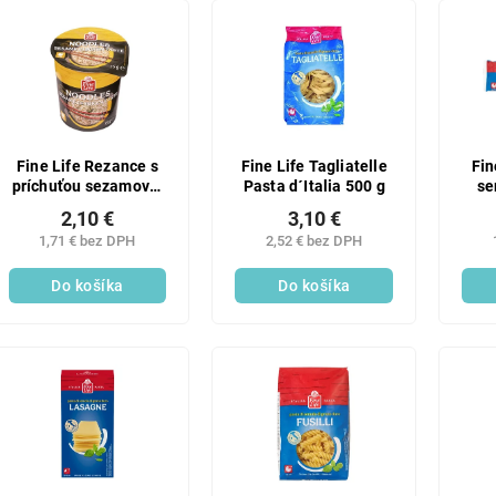
Fine Life Rezance s
Fine Life Tagliatelle
Fin
príchuťou sezamovej
Pasta d´Italia 500 g
se
kura 75 g
2,10 €
3,10 €
1,71 € bez DPH
2,52 € bez DPH
Do košíka
Do košíka