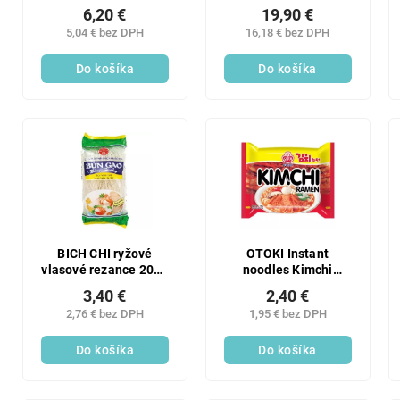
6,20 €
19,90 €
5,04 € bez DPH
16,18 € bez DPH
Do košíka
Do košíka
BICH CHI ryžové
OTOKI Instant
vlasové rezance 200g
noodles Kimchi
(PHO KHO)
Ramen 120g
3,40 €
2,40 €
2,76 € bez DPH
1,95 € bez DPH
Do košíka
Do košíka