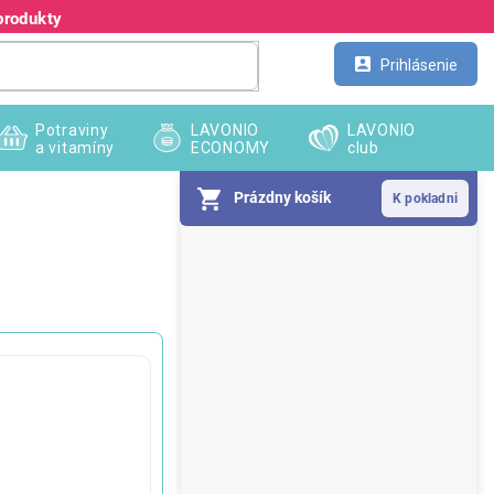
produkty
Kontakt
Veľkoobchod
Prihlásenie
Potraviny
LAVONIO
LAVONIO
a vitamíny
ECONOMY
club
Prázdny košík
B
o
č
n
ý
p
a
n
e
l