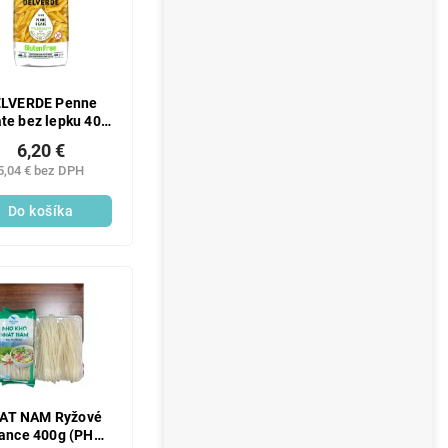
LVERDE Penne
te bez lepku 400
g
6,20 €
5,04 € bez DPH
Do košíka
AT NAM Ryžové
ance 400g (PHO