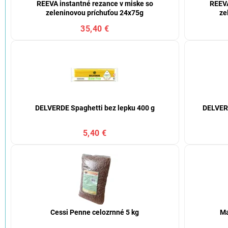
REEVA instantné rezance v miske so
REEVA
zeleninovou príchuťou 24x75g
ze
35,40 €
DELVERDE Spaghetti bez lepku 400 g
DELVERD
5,40 €
Cessi Penne celozrnné 5 kg
Ma