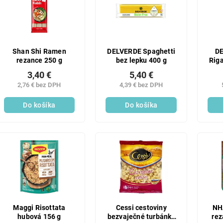
Shan Shi Ramen
DELVERDE Spaghetti
DE
rezance 250 g
bez lepku 400 g
Riga
3,40 €
5,40 €
2,76 € bez DPH
4,39 € bez DPH
Do košíka
Do košíka
Maggi Risottata
Cessi cestoviny
NH
hubová 156 g
bezvaječné turbánky
rez