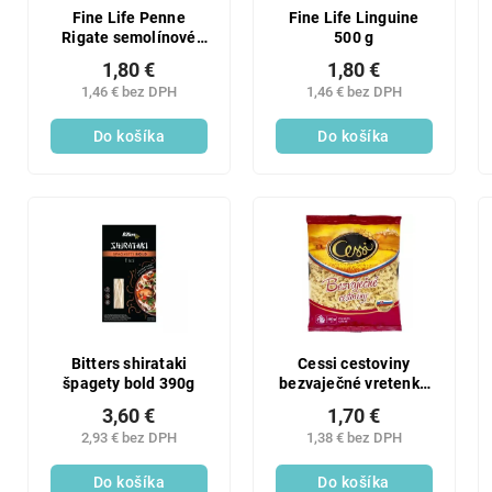
Fine Life Penne
Fine Life Linguine
Rigate semolínové
500 g
500 g
1,80 €
1,80 €
1,46 € bez DPH
1,46 € bez DPH
Do košíka
Do košíka
Bitters shirataki
Cessi cestoviny
špagety bold 390g
bezvaječné vretenka
400g
3,60 €
1,70 €
2,93 € bez DPH
1,38 € bez DPH
Do košíka
Do košíka