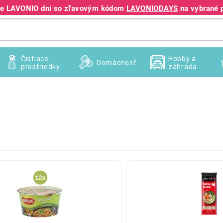
jte LAVONIO dni so zľavovým kódom
LAVONIODAYS
na vybrané 
+421 940 995 209
Čistiace
Hobby a
Domácnosť
prostriedky
záhrada