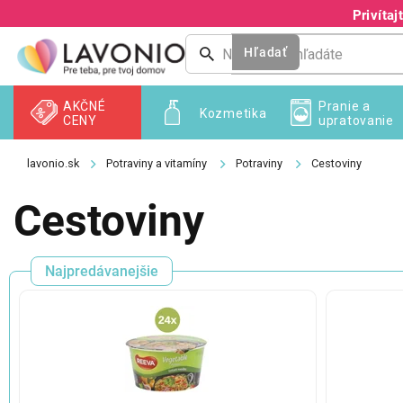
Prejsť
Privíta
na
obsah
Hľadať
AKČNÉ
Pranie a
Kozmetika
CENY
upratovanie
Potraviny a vitamíny
Potraviny
Cestoviny
Cestoviny
Najpredávanejšie