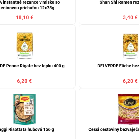
 instantné rezance v miske so
Shan Shi Ramen rez
leninovou príchuťou 12x75g
18,10 €
3,40 €
E Penne Rigate bez lepku 400 g
DELVERDE Eliche bez
6,20 €
6,20 €
ggi Risottata hubová 156 g
Cessi cestoviny bezvaječ