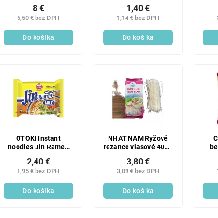
400g
8 €
1,40 €
6,50 € bez DPH
1,14 € bez DPH
Do košíka
Do košíka
OTOKI Instant
NHAT NAM Ryžové
C
noodles Jin Ramen
rezance vlasové 400g
be
mild 120g
(BUN KHO)
2,40 €
3,80 €
1,95 € bez DPH
3,09 € bez DPH
Do košíka
Do košíka