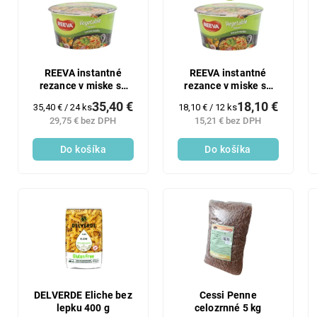
p
i
r
s
o
p
d
r
u
o
REEVA instantné
REEVA instantné
k
rezance v miske so
rezance v miske so
d
zeleninovou
zeleninovou
t
u
35,40 €
18,10 €
Jednotková
Jednotková
35,40 € / 24 ks
18,10 € / 12 ks
príchuťou 24x75g
príchuťou 12x75g
o
k
cena:
cena:
29,75 € bez DPH
15,21 € bez DPH
v
t
Do košíka
Do košíka
o
v
DELVERDE Eliche bez
Cessi Penne
lepku 400 g
celozrnné 5 kg