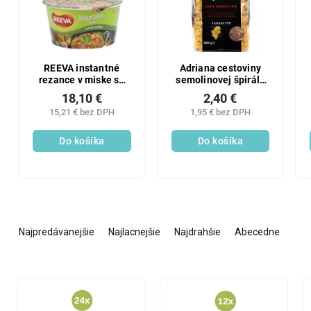
REEVA instantné
Adriana cestoviny
rezance v miske so
semolinovej špirály
zeleninovou
500g
18,10 €
2,40 €
príchuťou 12x75g
15,21 € bez DPH
1,95 € bez DPH
Do košíka
Do košíka
R
a
Najpredávanejšie
Najlacnejšie
Najdrahšie
Abecedne
d
e
n
V
i
ý
e
p