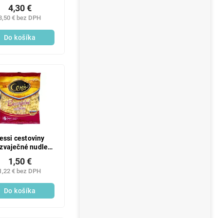
KHO)
4,30 €
3,50 € bez DPH
Do košíka
essi cestoviny
zvaječné nudle
široké 400g
1,50 €
1,22 € bez DPH
Do košíka