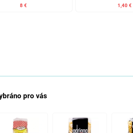
8 €
1,40 €
ybráno pro vás