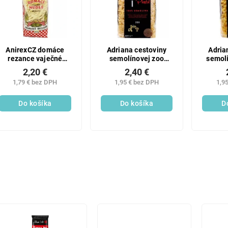
AnirexCZ domáce
Adriana cestoviny
Adria
rezance vaječné
semolínovej zoo
semoli
cestoviny 250g
500g
2,20 €
2,40 €
1,79 € bez DPH
1,95 € bez DPH
1,9
Do košíka
Do košíka
D