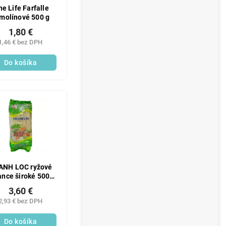
ne Life Farfalle
molínové 500 g
1,80 €
1,46 € bez DPH
Do košíka
ANH LOC ryžové
ance široké 500g
(PHO)
3,60 €
2,93 € bez DPH
Do košíka