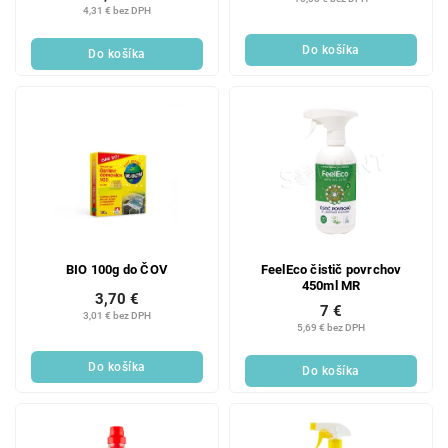
4,31 € bez DPH
Do košíka
Do košíka
BIO 100g do ČOV
FeelEco čistič povrchov
450ml MR
3,70 €
7 €
3,01 € bez DPH
5,69 € bez DPH
Do košíka
Do košíka