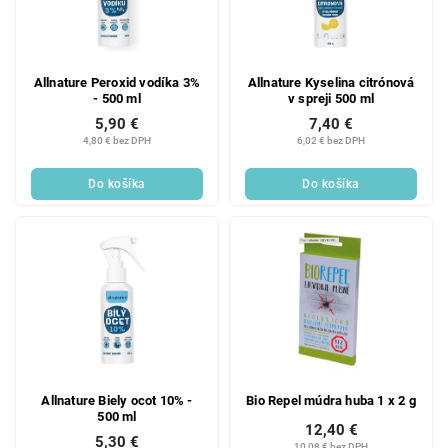
Allnature Peroxid vodíka 3%
Allnature Kyselina citrónová
- 500 ml
v spreji 500 ml
5,90 €
7,40 €
4,80 € bez DPH
6,02 € bez DPH
Do košíka
Do košíka
Allnature Biely ocot 10% -
Bio Repel múdra huba 1 x 2 g
500 ml
12,40 €
5,30 €
10,08 € bez DPH