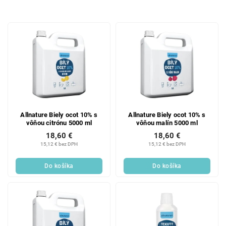
d
e
V
n
ý
i
p
e
i
p
s
r
p
o
r
d
o
u
d
k
Allnature Biely ocot 10% s
Allnature Biely ocot 10% s
vôňou citrónu 5000 ml
vôňou malín 5000 ml
u
t
18,60 €
18,60 €
k
o
15,12 € bez DPH
15,12 € bez DPH
t
v
o
Do košíka
Do košíka
v