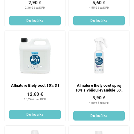
2,90 €
5,60 €
2,36 € bez DPH
4,55 € bez DPH
Do košíka
Do košíka
Allnature Biely ocot 10% 3 l
Allnature Biely ocot sprej
10% s vôňou levandule 500
12,60 €
ml
5,90 €
10,24 € bez DPH
4,80 € bez DPH
Do košíka
Do košíka