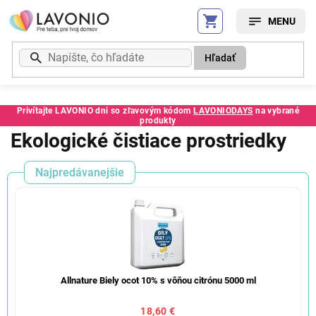
Prejsť
na
obsah
Hľadať
Privítajte LAVONIO dni so zľavovým kódom
LAVONIODAYS
na vybrané
produkty
Ekologické čistiace prostriedky
Najpredávanejšie
Allnature Biely ocot 10% s vôňou citrónu 5000 ml
18,60 €