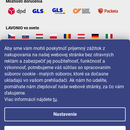
Možnosti doručenia
LAVONIO vo svete
Aby sme vám mohli poskytnúť príjemný zážitok z
nakupovania na našej webovej stránke bez otravných
reklám a zabezpečiť jej použiteľnosť, funkčnosť a
Pre akcie, súťaže a zľavy nás sledujte na:
výkonnosť, potrebujeme váš súhlas so spracovaním
súborov cookie - malých súborov, ktoré sa dočasne
ukladajú vo vašom prehliadači. Ak nám ho udelíte,
pomáhate nám zlepšovať naše webové stránky, za čo vám
ďakujeme.
Viac informácií nájdete
tu
.
Nastavenie
Copyright 2026
LAVONIO.sk
. Všetky práva vyhradené.