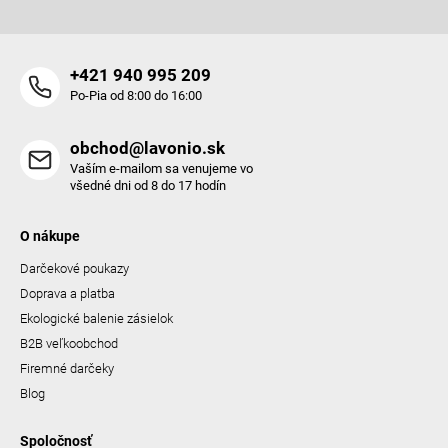
ý
p
i
s
+421 940 995 209
u
Po-Pia od 8:00 do 16:00
obchod@lavonio.sk
Vaším e-mailom sa venujeme vo
všedné dni od 8 do 17 hodín
O nákupe
Darčekové poukazy
Doprava a platba
Ekologické balenie zásielok
B2B veľkoobchod
Firemné darčeky
Blog
Spoločnosť