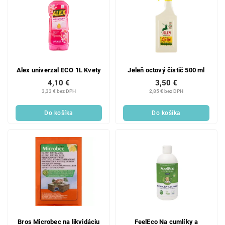
Alex univerzal ECO 1L Kvety
Jeleň octový čistič 500 ml
4,10 €
3,50 €
3,33 € bez DPH
2,85 € bez DPH
Do košíka
Do košíka
Bros Microbec na likvidáciu
FeelEco Na cumlíky a