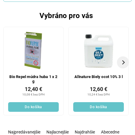
Vybráno pro vás
Bio Repel múdra huba 1 x 2
Allnature Biely ocot 10% 3 l
g
12,40 €
12,60 €
10,08 € bez DPH
10,24 € bez DPH
Do košíka
Do košíka
R
a
Najpredávanejšie
Najlacnejšie
Najdrahšie
Abecedne