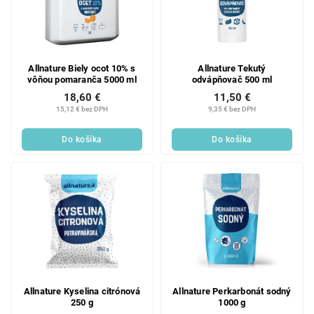
Allnature Biely ocot 10% s
Allnature Tekutý
vôňou pomaranča 5000 ml
odvápňovač 500 ml
18,60 €
11,50 €
15,12 € bez DPH
9,35 € bez DPH
Do košíka
Do košíka
Allnature Kyselina citrónová
Allnature Perkarbonát sodný
250 g
1000 g