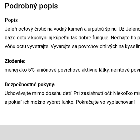
Podrobný popis
Popis
Jeleň octový čistič na vodný kameň a urputnú špinu. Už Jeleno
báze octu v kuchyni aj kúpeľni tak dobre funguje. Nechajte ho 
vôňu octu vyvetrajte. Vyvarujte sa povrchov citlivých na kyselin
Zloženie:
menej ako 5%: aniónové povrchovo aktívne látky, neintové povrc
Bezpečnostné pokyny:
Uchovávajte mimo dosahu detí. Pri zasiahnutí očí: Niekoľko m
a pokiaľ ich možno vybrať ľahko. Pokračujte vo vyplachovaní.
Z
á