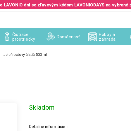
jte LAVONIO dni so zľavovým kódom
LAVONIODAYS
na vybrané 
+421 940 995 209
Čistiace
Hobby a
Domácnosť
prostriedky
záhrada
Jeleň octový čistič 500 ml
Skladom
Detailné informácie