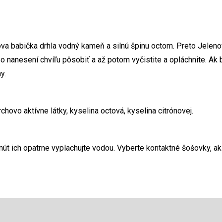
va babička drhla vodný kameň a silnú špinu octom. Preto Jelenov
po nanesení chvíľu pôsobiť a až potom vyčistite a opláchnite. Ak
y.
hovo aktívne látky, kyselina octová, kyselina citrónovej.
inút ich opatrne vyplachujte vodou. Vyberte kontaktné šošovky, a
Email