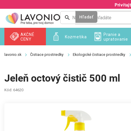
Prejsť
Privíta
na
obsah
Hľadať
AKČNÉ
Pranie a
Kozmetika
CENY
upratovanie
Čistiace prostriedky
Ekologické čistiace prostriedky
Jeleň octový čistič 500 ml
Kód:
64620