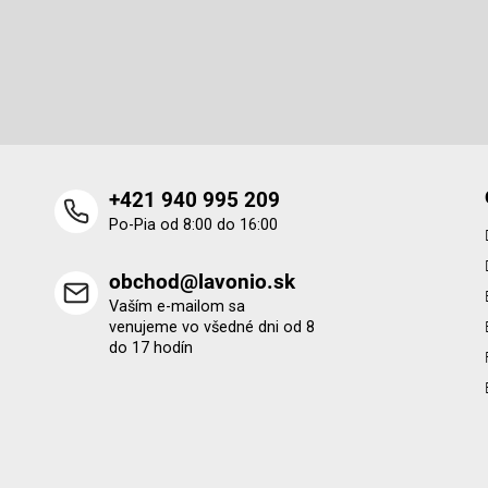
p
Odoberať newsletter
ä
t
Vložte svoj e-mail a my Vám budeme zasielať informácie o 
i
produktoch na našom e-shope.
e
+421 940 995 209
Po-Pia od 8:00 do 16:00
obchod@lavonio.sk
Vaším e-mailom sa
venujeme vo všedné dni od 8
do 17 hodín