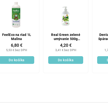
FeelEco na riad 1L
Real Green zelené
Dent
Malina
umývanie 500g
špára
pumpa
6,80 €
4,20 €
5,53 € bez DPH
3,41 € bez DPH
1,
Do košíka
Do košíka