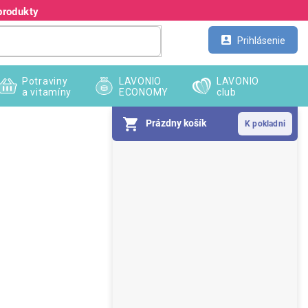
produkty
Kontakt
Veľkoobchod
Prihlásenie
Potraviny
LAVONIO
LAVONIO
a vitamíny
ECONOMY
club
Prázdny košík
B
o
č
n
ý
p
a
n
e
l