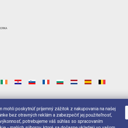
 mohli poskytnúť príjemný zážitok z nakupovania na našej
nke bez otravných reklám a zabezpečiť jej použiteľnosť,
 výkonnosť, potrebujeme váš súhlas so spracovaním
kie - malých súborov, ktoré sa dočasne ukladajú vo vašom