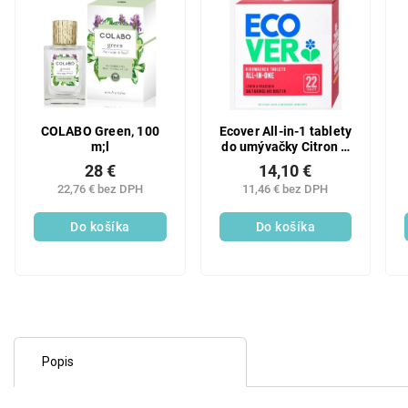
COLABO Green, 100
Ecover All-in-1 tablety
m;l
do umývačky Citron &
Mandarinka 22 ks
28 €
14,10 €
22,76 € bez DPH
11,46 € bez DPH
Do košíka
Do košíka
Popis