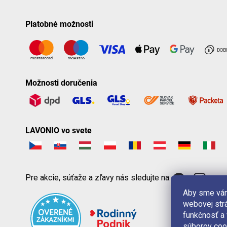
Platobné možnosti
Možnosti doručenia
LAVONIO vo svete
Pre akcie, súťaže a zľavy nás sledujte na:
Aby sme vám
webovej strá
funkčnosť a
súborov coo