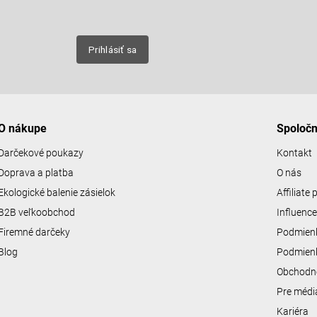
nových
Prihlásiť sa
O nákupe
Spoloč
Darčekové poukazy
Kontakt
Doprava a platba
O nás
Ekologické balenie zásielok
Affiliate
B2B veľkoobchod
Influenc
Firemné darčeky
Podmienk
Blog
Podmienk
Obchodn
Pre médi
Kariéra