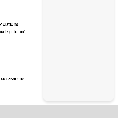
 čistič na
 bude potrebné,
k sú nasadené