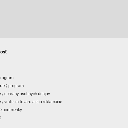
nosť
 program
erský program
y ochrany osobných údajov
y vrátenia tovaru alebo reklamácie
é podmienky
á