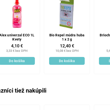
Alex univerzal ECO 1L
Bio Repel múdra huba
Brioch
Kvety
1 x 2 g
4,10 €
12,40 €
3,33 € bez DPH
10,08 € bez DPH
5,
Do košíka
Do košíka
zníci tiež nakúpili