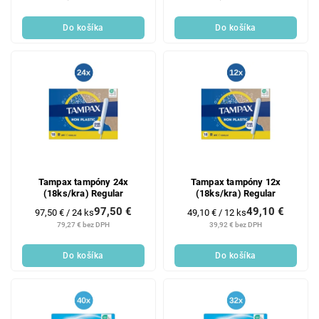
Do košíka
Do košíka
Tampax tampóny 24x
Tampax tampóny 12x
(18ks/kra) Regular
(18ks/kra) Regular
97,50 €
49,10 €
Jednotková
Jednotková
97,50 € / 24 ks
49,10 € / 12 ks
cena:
cena:
79,27 € bez DPH
39,92 € bez DPH
Do košíka
Do košíka