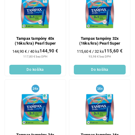
Tampax tampóny 40x
Tampax tampóny 32x
(16ks/kra) Pearl Super
(16ks/kra) Pearl Super
144,90 €
115,60 €
Jednotková
Jednotková
144,90 € / 40 ks
115,60 € / 32 ks
cena:
cena:
117,80 € bez DPH
93,98 € bez DPH
Do košíka
Do košíka
Tampax tampóny 24x
Tampax tampóny 16x