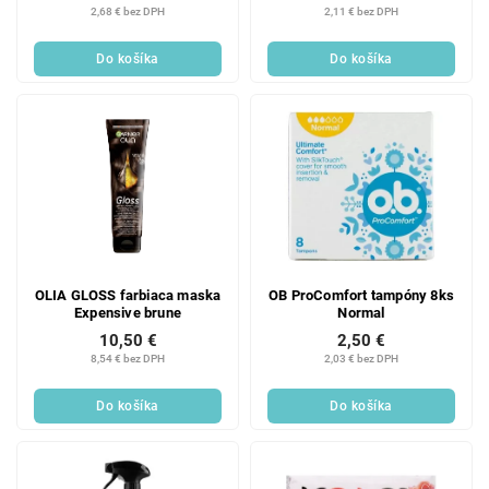
cena:
cena:
2,68 € bez DPH
2,11 € bez DPH
t
v
o
Do košíka
Do košíka
v
OLIA GLOSS farbiaca maska
OB ProComfort tampóny 8ks
Expensive brune
Normal
10,50 €
2,50 €
8,54 € bez DPH
2,03 € bez DPH
Do košíka
Do košíka