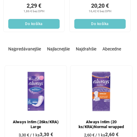
2,29 €
20,20 €
1,86 € bez DPH
16,42 € bez DPH
Do košíka
Do košíka
R
a
Najpredávanejšie
Najlacnejšie
Najdrahšie
Abecedne
d
e
V
n
ý
i
p
e
i
p
s
r
p
o
r
d
o
u
d
k
Always Intim (26ks/KRA)
Always Intim (20
Large
ks/KRA)Normal wrapped
u
t
3,30 €
2,60 €
k
o
Jednotková
Jednotková
3,30 € / 1 ks
2,60 € / 1 ks