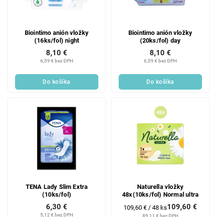
Biointimo anión vložky
Biointimo anión vložky
(16ks/fol) night
(20ks/fol) day
8,10 €
8,10 €
6,59 € bez DPH
6,59 € bez DPH
Do košíka
Do košíka
TENA Lady Slim Extra
Naturella vložky
(10ks/fol)
48x(10ks/fol) Normal ultra
109,60 €
6,30 €
Jednotková
109,60 € / 48 ks
cena:
5,12 € bez DPH
89,11 € bez DPH