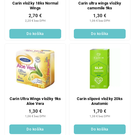
Carin vložky 18ks Normal
Carin ultra wings vložky
Wings
camomile 9ks
2,70 €
1,30 €
2,20 € bez DPH
1,06 € bez DPH
Do košíka
Do košíka
Carin Ultra Wings vložky 9ks
Carin slipové vložky 20ks
Aloe Vera
Anatomic
1,30 €
1,70 €
1,06 € bez DPH
1,38 € bez DPH
Do košíka
Do košíka