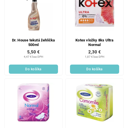
Dr. House tekutá žehlička
Kotex vložky 8ks Ultra
500ml
Normal
5,50 €
2,30 €
4,47 € bez DPH
1,87 € bez DPH
Do košíka
Do košíka