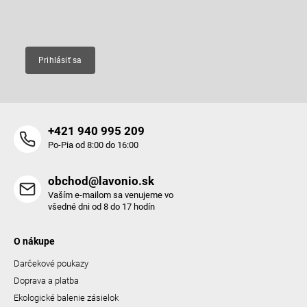
e
k
Email
y
v
ý
p
Prihlásiť sa
i
s
u
+421 940 995 209
Po-Pia od 8:00 do 16:00
obchod@lavonio.sk
Vaším e-mailom sa venujeme vo
všedné dni od 8 do 17 hodín
O nákupe
Darčekové poukazy
Doprava a platba
Ekologické balenie zásielok