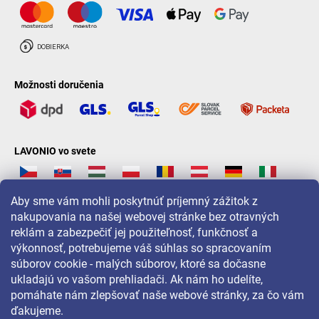
Možnosti doručenia
LAVONIO vo svete
Aby sme vám mohli poskytnúť príjemný zážitok z
nakupovania na našej webovej stránke bez otravných
reklám a zabezpečiť jej použiteľnosť, funkčnosť a
Pre akcie, súťaže a zľavy nás sledujte na:
výkonnosť, potrebujeme váš súhlas so spracovaním
súborov cookie - malých súborov, ktoré sa dočasne
ukladajú vo vašom prehliadači. Ak nám ho udelíte,
pomáhate nám zlepšovať naše webové stránky, za čo vám
ďakujeme.