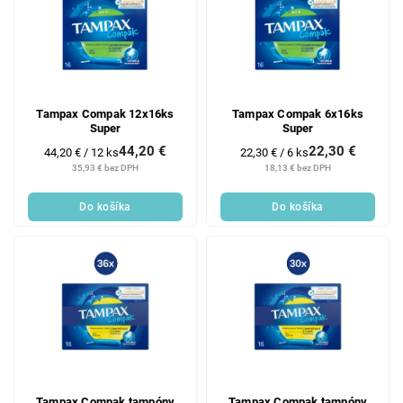
Tampax Compak 12x16ks
Tampax Compak 6x16ks
Super
Super
44,20 €
22,30 €
Jednotková
Jednotková
44,20 € / 12 ks
22,30 € / 6 ks
cena:
cena:
35,93 € bez DPH
18,13 € bez DPH
Do košíka
Do košíka
Tampax Compak tampóny
Tampax Compak tampóny