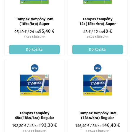
Tampax tampóny 24x
Tampax tampóny
(18ks/kra) Super
12x(18ks/kra) Super
95,40 €
48 €
Jednotková
Jednotková
95,40 € / 24 ks
48 € / 12 ks
cena:
cena:
77,56 € bez DPH
39,02 € bez DPH
Do košíka
Do košíka
Tampax tampóny
Tampax tampóny 36x
48x(18ks/kra) Regular
(18ks/kra) Regular
193,30 €
146,40 €
Jednotková
Jednotková
193,30 € / 48 ks
146,40 € / 36 ks
cena:
cena:
157,15 € bez DPH
119,02 € bez DPH