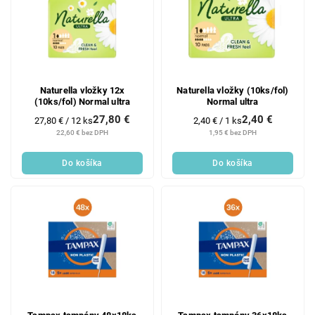
Naturella vložky 12x
Naturella vložky (10ks/fol)
(10ks/fol) Normal ultra
Normal ultra
27,80 €
2,40 €
Jednotková
Jednotková
27,80 € / 12 ks
2,40 € / 1 ks
cena:
cena:
22,60 € bez DPH
1,95 € bez DPH
Do košíka
Do košíka