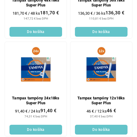
Tampax tampóny 48x18ks
Tampax tampóny 36x18ks
Super Plus
Super Plus
181,70 €
136,30 €
Jednotková
Jednotková
181,70 € / 48 ks
136,30 € / 36 ks
cena:
cena:
147,72 € bez DPH
110,81 € bez DPH
Do košíka
Do košíka
Tampax tampóny 24x18ks
Tampax tampóny 12x18ks
Super Plus
Super Plus
91,40 €
46 €
Jednotková
Jednotková
91,40 € / 24 ks
46 € / 12 ks
cena:
cena:
74,31 € bez DPH
37,40 € bez DPH
Do košíka
Do košíka