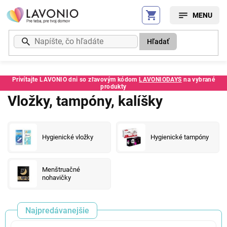
Prejsť
na
obsah
Hľadať
Privítajte LAVONIO dni so zľavovým kódom
LAVONIODAYS
na vybrané
produkty
Vložky, tampóny, kalíšky
Hygienické vložky
Hygienické tampóny
Menštruačné
nohavičky
Najpredávanejšie