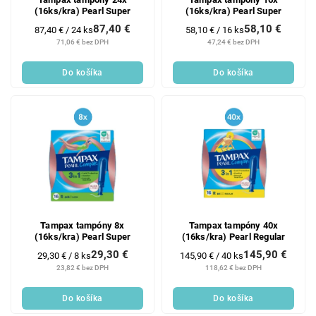
(16ks/kra) Pearl Super
(16ks/kra) Pearl Super
87,40 €
58,10 €
Jednotková
Jednotková
87,40 € / 24 ks
58,10 € / 16 ks
cena:
cena:
71,06 € bez DPH
47,24 € bez DPH
Do košíka
Do košíka
Tampax tampóny 8x
Tampax tampóny 40x
(16ks/kra) Pearl Super
(16ks/kra) Pearl Regular
29,30 €
145,90 €
Jednotková
Jednotková
29,30 € / 8 ks
145,90 € / 40 ks
cena:
cena:
23,82 € bez DPH
118,62 € bez DPH
Do košíka
Do košíka