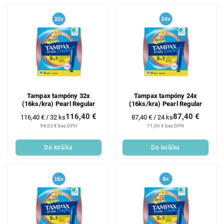
Tampax tampóny 32x
Tampax tampóny 24x
(16ks/kra) Pearl Regular
(16ks/kra) Pearl Regular
116,40 €
87,40 €
Jednotková
Jednotková
116,40 € / 32 ks
87,40 € / 24 ks
cena:
cena:
94,63 € bez DPH
71,06 € bez DPH
Do košíka
Do košíka