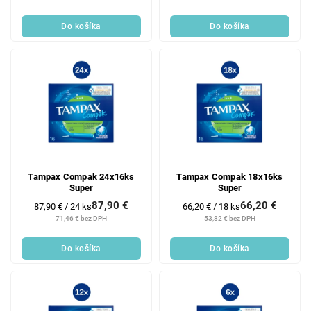
Do košíka
Do košíka
Tampax Compak 24x16ks
Tampax Compak 18x16ks
Super
Super
87,90 €
66,20 €
Jednotková
Jednotková
87,90 € / 24 ks
66,20 € / 18 ks
cena:
cena:
71,46 € bez DPH
53,82 € bez DPH
Do košíka
Do košíka