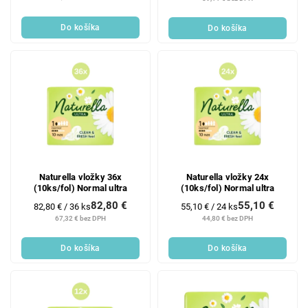
Do košíka
Do košíka
Naturella vložky 36x
Naturella vložky 24x
(10ks/fol) Normal ultra
(10ks/fol) Normal ultra
82,80 €
55,10 €
Jednotková
Jednotková
82,80 € / 36 ks
55,10 € / 24 ks
cena:
cena:
67,32 € bez DPH
44,80 € bez DPH
Do košíka
Do košíka