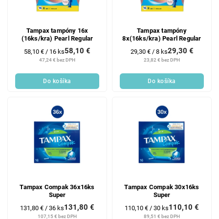
Tampax tampóny 16x
Tampax tampóny
(16ks/kra) Pearl Regular
8x(16ks/kra) Pearl Regular
58,10 €
29,30 €
Jednotková
Jednotková
58,10 € / 16 ks
29,30 € / 8 ks
cena:
cena:
47,24 € bez DPH
23,82 € bez DPH
Do košíka
Do košíka
Tampax Compak 36x16ks
Tampax Compak 30x16ks
Super
Super
131,80 €
110,10 €
Jednotková
Jednotková
131,80 € / 36 ks
110,10 € / 30 ks
cena:
cena:
107,15 € bez DPH
89,51 € bez DPH