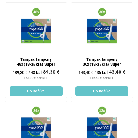
Tampax tampóny
Tampax tampóny
48x(18ks/kra) Super
36x(18ks/kra) Super
189,30 €
143,40 €
Jednotková
Jednotková
189,30 € / 48 ks
143,40 € / 36 ks
cena:
cena:
153,90 € bez DPH
116,59 € bez DPH
Do košíka
Do košíka