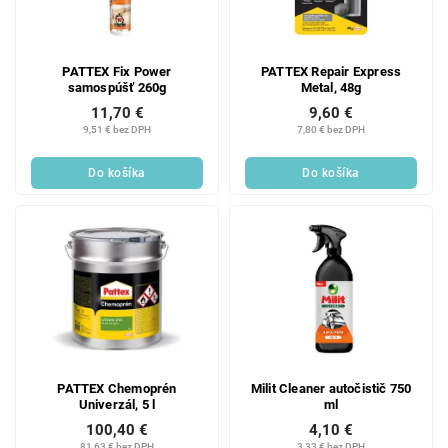
PATTEX Fix Power
PATTEX Repair Express
samospúšť 260g
Metal, 48g
11,70 €
9,60 €
9,51 € bez DPH
7,80 € bez DPH
Do košíka
Do košíka
PATTEX Chemoprén
Milit Cleaner autočistič 750
Univerzál, 5 l
ml
100,40 €
4,10 €
81,63 € bez DPH
3,33 € bez DPH