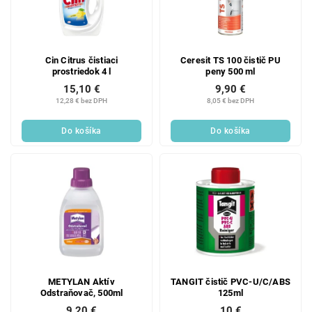
Cin Citrus čistiaci
Ceresit TS 100 čistič PU
prostriedok 4 l
peny 500 ml
15,10 €
9,90 €
12,28 € bez DPH
8,05 € bez DPH
Do košíka
Do košíka
METYLAN Aktív
TANGIT čistič PVC-U/C/ABS
Odstraňovač, 500ml
125ml
9,20 €
10 €