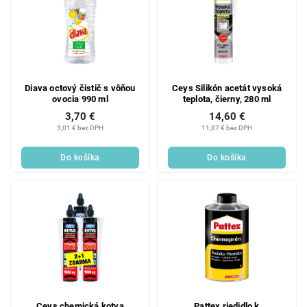
Diava octový čistič s vôňou
Ceys Silikón acetát vysoká
ovocia 990 ml
teplota, čierny, 280 ml
3,70 €
14,60 €
3,01 € bez DPH
11,87 € bez DPH
Do košíka
Do košíka
Ceys chemická kotva
Pattex riedidlo k