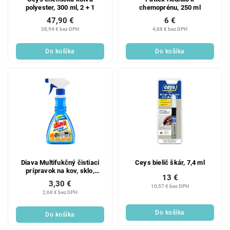
polyester, 300 ml, 2 + 1
chemoprénu, 250 ml
47,90 €
6 €
38,94 € bez DPH
4,88 € bez DPH
Do košíka
Do košíka
Diava Multifukčný čistiaci
Ceys bielič škár, 7,4 ml
prípravok na kov, sklo,
13 €
drevo, elektroniku, 330 ml
3,30 €
10,57 € bez DPH
2,68 € bez DPH
Do košíka
Do košíka