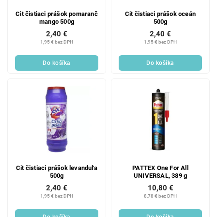
Cit čistiaci prášok pomaranč
Cit čistiaci prášok oceán
mango 500g
500g
2,40 €
2,40 €
1,95 € bez DPH
1,95 € bez DPH
Do košíka
Do košíka
Cit čistiaci prášok levanduľa
PATTEX One For All
500g
UNIVERSAL, 389 g
2,40 €
10,80 €
1,95 € bez DPH
8,78 € bez DPH