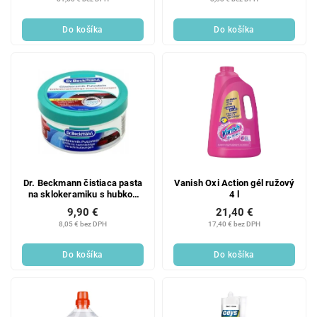
Do košíka
Do košíka
Dr. Beckmann čistiaca pasta
Vanish Oxi Action gél ružový
na sklokeramiku s hubkou
4 l
250 g
9,90 €
21,40 €
8,05 € bez DPH
17,40 € bez DPH
Do košíka
Do košíka