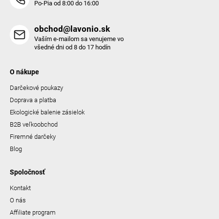
Po-Pia od 8:00 do 16:00
obchod@lavonio.sk
Vaším e-mailom sa venujeme vo
všedné dni od 8 do 17 hodín
O nákupe
Darčekové poukazy
Doprava a platba
Ekologické balenie zásielok
B2B veľkoobchod
Firemné darčeky
Blog
Spoločnosť
Kontakt
O nás
Affiliate program