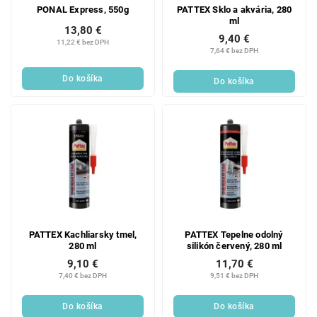
PONAL Express, 550g
PATTEX Sklo a akvária, 280
ml
13,80 €
9,40 €
11,22 € bez DPH
7,64 € bez DPH
Do košíka
Do košíka
PATTEX Kachliarsky tmel,
PATTEX Tepelne odolný
280 ml
silikón červený, 280 ml
9,10 €
11,70 €
7,40 € bez DPH
9,51 € bez DPH
Do košíka
Do košíka