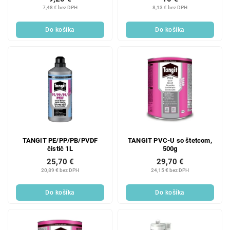
7,48 € bez DPH
8,13 € bez DPH
Do košíka
Do košíka
TANGIT PE/PP/PB/PVDF
TANGIT PVC-U so štetcom,
čistič 1L
500g
25,70 €
29,70 €
20,89 € bez DPH
24,15 € bez DPH
Do košíka
Do košíka