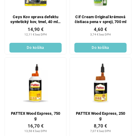
Ceys Kov oprava defektu
Cif Cream Original krémová
syntetický kov, tmel, 40 ml +
čistiaca pena v spreji, 700 ml
40 g
14,90 €
4,60 €
12,11 € bez DPH
3,74 € bez DPH
Do košíka
Do košíka
PATTEX Wood Express, 750
PATTEX Wood Express, 250
g
g
16,70 €
8,70 €
13,58 € bez DPH
7,07 € bez DPH