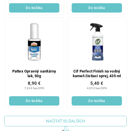
Do košíka
Do košíka
Pattex Opravný sanitárny
Cif Perfect Finish na vodný
lak, 50g
kameň čistiaci sprej, 435 ml
8,90 €
5,40 €
7,24 € bez DPH
4,39 € bez DPH
Do košíka
Do košíka
NAČÍTAŤ 50 ĎALŠÍCH