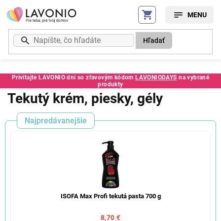
Prejsť
na
obsah
Hľadať
Privítajte LAVONIO dni so zľavovým kódom
LAVONIODAYS
na vybrané
produkty
Tekutý krém, piesky, gély
Najpredávanejšie
ISOFA Max Profi tekutá pasta 700 g
8,70 €