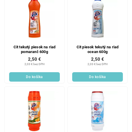
Cit tekutý piesok na riad
Cit piesok tekutý na riad
pomaranč 600g
ocean 600g
2,50 €
2,50 €
2,03 € bez DPH
2,03 € bez DPH
Do košíka
Do košíka