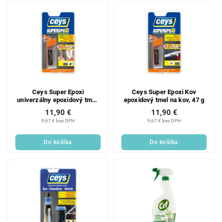
Ceys Super Epoxi
Ceys Super Epoxi Kov
univerzálny epoxidový tmel,
epoxidový tmel na kov, 47 g
48 g
11,90 €
11,90 €
9,67 € bez DPH
9,67 € bez DPH
Do košíka
Do košíka