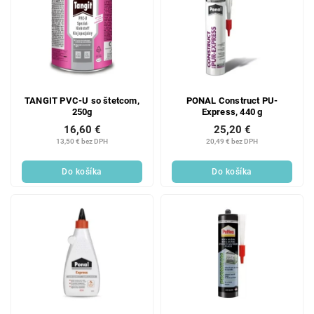
TANGIT PVC-U so štetcom,
PONAL Construct PU-
250g
Express, 440 g
16,60 €
25,20 €
13,50 € bez DPH
20,49 € bez DPH
Do košíka
Do košíka