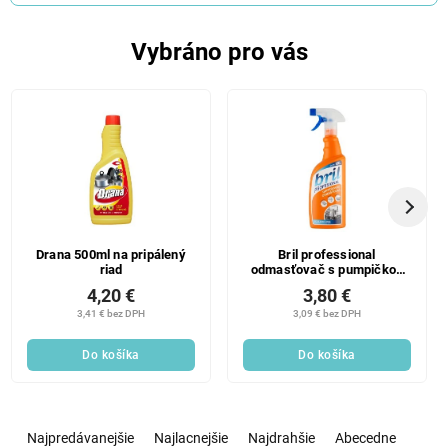
Vybráno pro vás
Drana 500ml na pripálený
Bril professional
riad
odmasťovač s pumpičkou
750 ml
4,20 €
3,80 €
3,41 € bez DPH
3,09 € bez DPH
Do košíka
Do košíka
R
a
Najpredávanejšie
Najlacnejšie
Najdrahšie
Abecedne