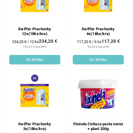
Swiffer Prachovky
Swiffer Prachovky
12x(18ks/kra)
6x(18ks/kra)
234,20 €
117,20 €
Jednotková
Jednotková
234,20 € / 12 ks
117,20 € / 6 ks
cena:
cena:
190,41 € bez DPH
95,28 € bez DPH
Do košíka
Do košíka
Swiffer Prachovky
Fixinela čistiaca pasta nerez
3x(18ks/kra)
+ plast 200g