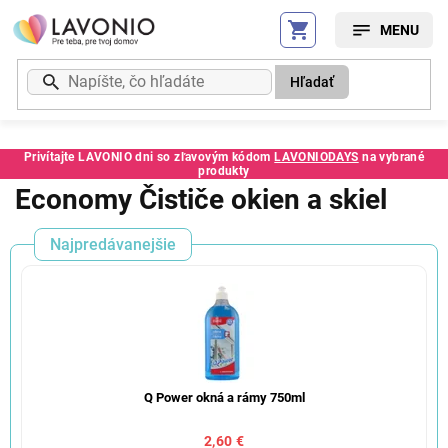
Prejsť
na
obsah
Hľadať
Privítajte LAVONIO dni so zľavovým kódom
LAVONIODAYS
na vybrané
produkty
Economy Čističe okien a skiel
Najpredávanejšie
Q Power okná a rámy 750ml
2,60 €