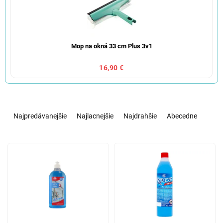
Mop na okná 33 cm Plus 3v1
16,90 €
R
a
Najpredávanejšie
Najlacnejšie
Najdrahšie
Abecedne
d
e
V
n
ý
i
p
e
i
p
s
r
p
o
r
d