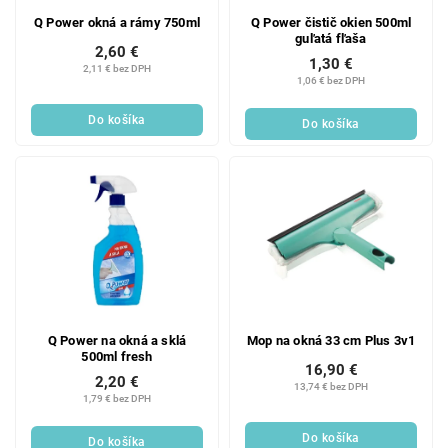
o
u
d
k
Q Power okná a rámy 750ml
Q Power čistič okien 500ml
guľatá fľaša
u
t
2,60 €
1,30 €
k
o
2,11 € bez DPH
1,06 € bez DPH
t
v
o
Do košíka
Do košíka
v
Q Power na okná a sklá
Mop na okná 33 cm Plus 3v1
500ml fresh
16,90 €
2,20 €
13,74 € bez DPH
1,79 € bez DPH
Do košíka
Do košíka