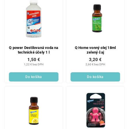
Q power Destilovaná voda na
Q Home vonný olej 18ml
technické účely 1 l
zelený čaj
1,50 €
3,20 €
1,22 € bez DPH
2,60 € bez DPH
Do košíka
Do košíka