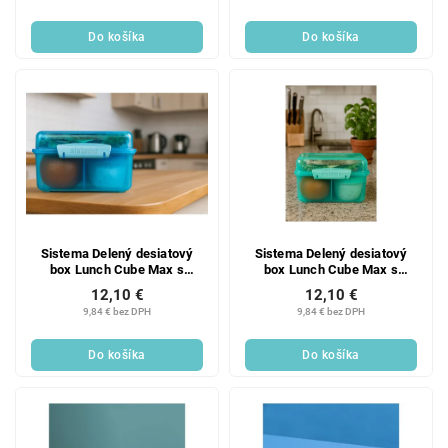
Do košíka
Do košíka
Sistema Delený desiatový
Sistema Delený desiatový
box Lunch Cube Max s
box Lunch Cube Max s
nádobou na jogurt s dvojitým
nádobou na jogurt s dvojitým
12,10 €
12,10 €
viečkom 2 l, modrá
viečkom 2 l, mätová
9,84 € bez DPH
9,84 € bez DPH
Do košíka
Do košíka