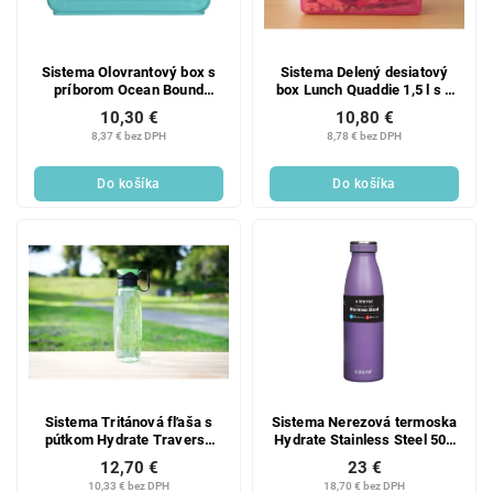
Sistema Olovrantový box s
Sistema Delený desiatový
príborom Ocean Bound
box Lunch Quaddie 1,5 l s 3
Lunch Plus 1,2 l, mätová
výklopnými priehradkami vo
10,30 €
10,80 €
veku as fľašou na pitie,
8,37 € bez DPH
8,78 € bez DPH
ružová
Do košíka
Do košíka
Sistema Tritánová fľaša s
Sistema Nerezová termoska
pútkom Hydrate Traverse
Hydrate Stainless Steel 500
Flip Top 650 ml, mätová
ml, fialová
12,70 €
23 €
10,33 € bez DPH
18,70 € bez DPH