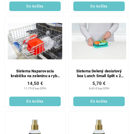
Do košíka
Do košíka
Sistema Naparovacia
Sistema Delený desiatový
krabička na zeleninu a ryby
box Lunch Small Split s 2
Microwave steamer 2,4 l,
oddielmi 350 ml, mix farieb
14,50 €
5,70 €
červená
11,79 € bez DPH
4,63 € bez DPH
Do košíka
Do košíka