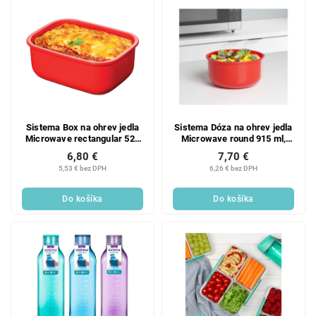
Sistema Box na ohrev jedla
Sistema Dóza na ohrev jedla
Microwave rectangular 525
Microwave round 915 ml,
ml, červená
červená
6,80 €
7,70 €
5,53 € bez DPH
6,26 € bez DPH
Do košíka
Do košíka