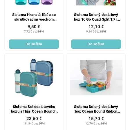
Sistema Hranatá fľaša so
Sistema Delený desiatový
skrutkovacím viečkom
box To Go Quad Split 1,7 l,
Hydrate Square 1 l, mix
mätová
9,50 €
12,10 €
farieb
7,72 € bez DPH
9,84 € bez DPH
Do košíka
Do košíka
Sistema Set desiatového
Sistema Delený desiatový
boxu s fliaš Ocean Bound -
box Ocean Bound Ribbon
Olovrantový box Ribbon
Lunch s nádobou na jogurt
23,60 €
15,70 €
Lunch 1,1 la fľaša Swift 480
1,1 l, mix farieb
19,19 € bez DPH
12,76 € bez DPH
ml, mix