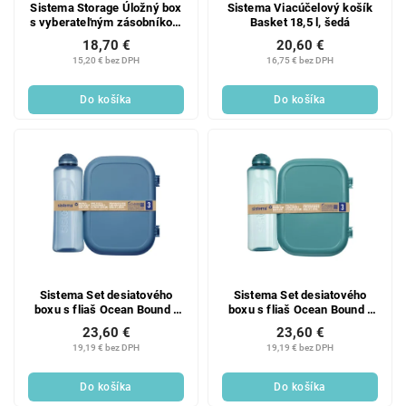
Sistema Storage Úložný box
Sistema Viacúčelový košík
s vyberateľným zásobníkom
Basket 18,5 l, šedá
7,9 l
18,70 €
20,60 €
15,20 € bez DPH
16,75 € bez DPH
Do košíka
Do košíka
Sistema Set desiatového
Sistema Set desiatového
boxu s fliaš Ocean Bound -
boxu s fliaš Ocean Bound -
Olovrantový box Ribbon
Olovrantový box Ribbon
23,60 €
23,60 €
Lunch 1,1 la fľaša Swift 480
Lunch 1,1 la fľaša Swift 480
19,19 € bez DPH
19,19 € bez DPH
ml, modrá
ml, zelená
Do košíka
Do košíka