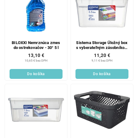
BILOXXI Nemrznúca zmes
Sistema Storage Úložný box
do ostrekovačov - 30° 5 l
s vyberateľným zásobníkom
3,5 l
13,10 €
11,20 €
10,65 € bez DPH
9,11 € bez DPH
Do košíka
Do košíka