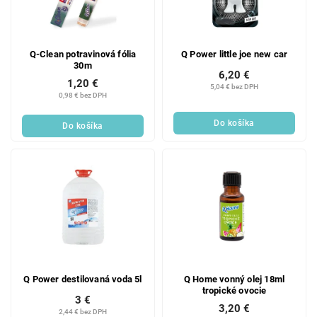
Q-Clean potravinová fólia
Q Power little joe new car
30m
6,20 €
1,20 €
5,04 € bez DPH
0,98 € bez DPH
Do košíka
Do košíka
Q Power destilovaná voda 5l
Q Home vonný olej 18ml
tropické ovocie
3 €
3,20 €
2,44 € bez DPH