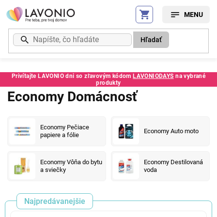
Prejsť
na
obsah
Hľadať
Privítajte LAVONIO dni so zľavovým kódom
LAVONIODAYS
na vybrané
produkty
Economy Domácnosť
Economy Pečiace
Economy Auto moto
papiere a fólie
Economy Vôňa do bytu
Economy Destilovaná
a sviečky
voda
Najpredávanejšie