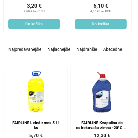
3,20 €
6,10 €
2,60 € bez DPH
4,96 € bez DPH
Do košíka
Do košíka
R
a
Najpredávanejšie
Najlacnejšie
Najdrahšie
Abecedne
d
e
V
n
ý
i
p
e
i
p
s
r
p
o
r
d
o
u
d
k
FAIRLINE Letná zmes 5 l 1
FAIRLINE Kvapalina do
ks
ostrekovača zimná -20°C 5 l
u
t
1 ks
5,70 €
12,30 €
k
o