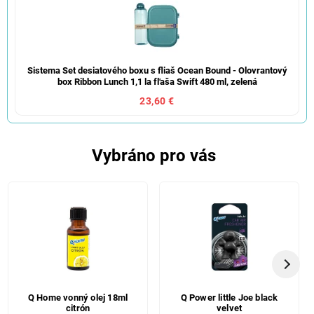
Sistema Set desiatového boxu s fliaš Ocean Bound - Olovrantový
box Ribbon Lunch 1,1 la fľaša Swift 480 ml, zelená
23,60 €
Vybráno pro vás
Q Home vonný olej 18ml
Q Power little Joe black
citrón
velvet