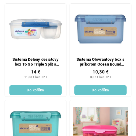
Sistema Delený desiatový
Sistema Olovrantový box s
box To Go Triple Split s
príborom Ocean Bound
nádobou na jogurt 2 l, modrá
Lunch Plus 1,2 l, modrá
14 €
10,30 €
11,38 € bez DPH
8,37 € bez DPH
Do košíka
Do košíka