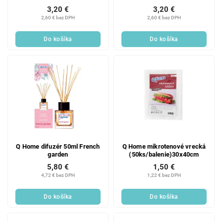
3,20 €
3,20 €
2,60 € bez DPH
2,60 € bez DPH
Do košíka
Do košíka
Q Home difuzér 50ml French
Q Home mikrotenové vrecká
garden
(50ks/balenie)30x40cm
5,80 €
1,50 €
4,72 € bez DPH
1,22 € bez DPH
Do košíka
Do košíka