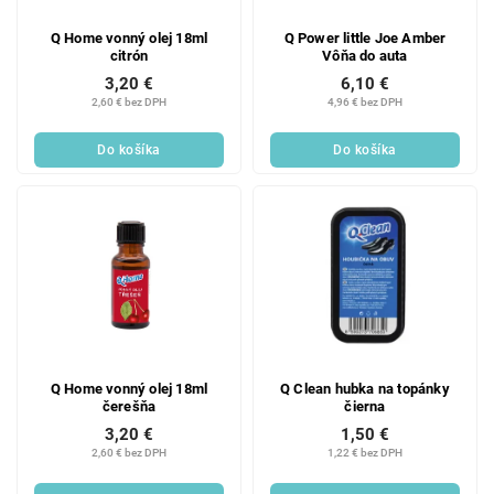
Q Home vonný olej 18ml
Q Power little Joe Amber
citrón
Vôňa do auta
3,20 €
6,10 €
2,60 € bez DPH
4,96 € bez DPH
Do košíka
Do košíka
Q Home vonný olej 18ml
Q Clean hubka na topánky
čerešňa
čierna
3,20 €
1,50 €
2,60 € bez DPH
1,22 € bez DPH