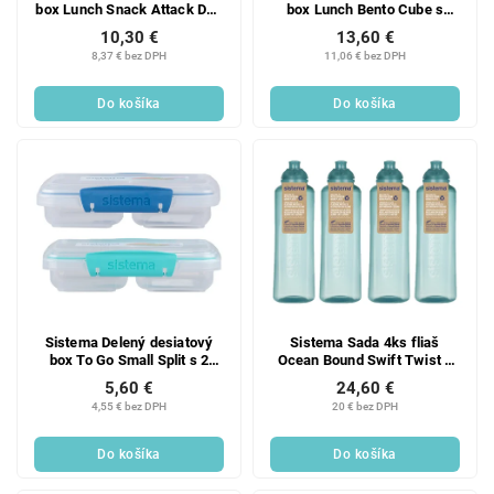
box Lunch Snack Attack Duo
box Lunch Bento Cube s
s 2 oddelenými priehradkami
nádobou na jogurt a 2 tácky
10,30 €
13,60 €
975 ml, ružová
1,25 l, ružová
8,37 € bez DPH
11,06 € bez DPH
Do košíka
Do košíka
Sistema Delený desiatový
Sistema Sada 4ks fliaš
box To Go Small Split s 2
Ocean Bound Swift Twist n
oddielmi 350 ml, mix farieb
Sip 480 ml, mätová
5,60 €
24,60 €
4,55 € bez DPH
20 € bez DPH
Do košíka
Do košíka