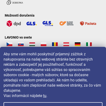
Možnosti doručenia
LAVONIO vo svete
Aby sme vám mohli poskytnúť príjemný zážitok z
nakupovania na našej webovej stránke bez otravných
reklám a zabezpečiť jej použiteľnosť, funkčnosť a
Pre akcie, súťaže a zľavy nás sledujte na:
výkonnosť, potrebujeme váš súhlas so spracovaním
súborov cookie - malých súborov, ktoré sa dočasne
ukladajú vo vašom prehliadači. Ak nám ho udelíte,
pomáhate nám zlepšovať naše webové stránky, za čo vám
ďakujeme.
Viac informácií nájdete
tu
.