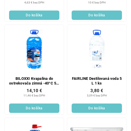
4,63 € bez DPH
10 € bez DPH
t
v
o
Do košíka
Do košíka
v
BILOXXI Kvapalina do
FAIRLINE Destilovaná voda 5
ostrekovača zimná -40°C 5 L
L 1 ks
1 ks
14,10 €
3,80 €
11,46 € bez DPH
3,09 € bez DPH
Do košíka
Do košíka