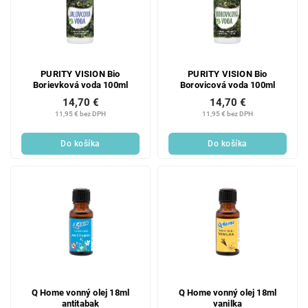
PURITY VISION Bio
PURITY VISION Bio
Borievková voda 100ml
Borovicová voda 100ml
14,70 €
14,70 €
11,95 € bez DPH
11,95 € bez DPH
Do košíka
Do košíka
Q Home vonný olej 18ml
Q Home vonný olej 18ml
antitabak
vanilka