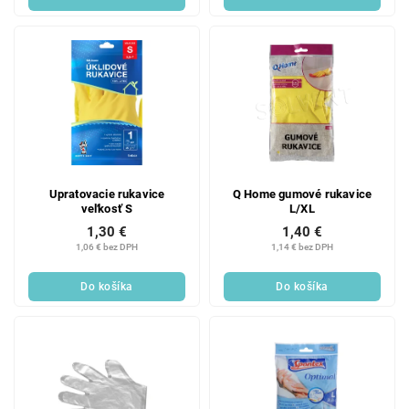
Upratovacie rukavice
Q Home gumové rukavice
veľkosť S
L/XL
1,30 €
1,40 €
1,06 € bez DPH
1,14 € bez DPH
Do košíka
Do košíka