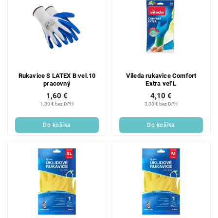
Rukavice S LATEX B vel.10
Vileda rukavice Comfort
pracovný
Extra veľ L
1,60 €
4,10 €
1,30 € bez DPH
3,33 € bez DPH
Do košíka
Do košíka