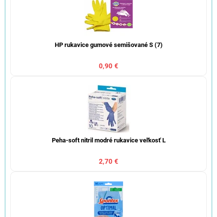
HP rukavice gumové semišované S (7)
0,90 €
Peha-soft nitril modré rukavice veľkosť L
2,70 €