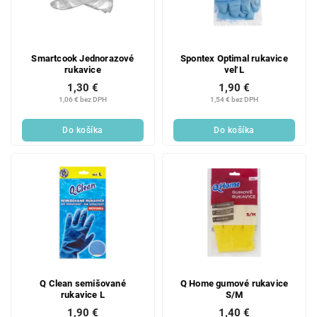
Smartcook Jednorazové
Spontex Optimal rukavice
rukavice
veľ L
1,30 €
1,90 €
1,06 € bez DPH
1,54 € bez DPH
Do košíka
Do košíka
Q Clean semišované
Q Home gumové rukavice
rukavice L
S/M
1,90 €
1,40 €