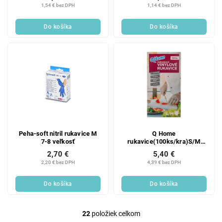
1,54 € bez DPH
1,14 € bez DPH
Do košíka
Do košíka
Peha-soft nitril rukavice M
Q Home
7-8 veľkosť
rukavice(100ks/kra)S/M
jednorazové
2,70 €
5,40 €
2,20 € bez DPH
4,39 € bez DPH
Do košíka
Do košíka
22
položiek celkom
O