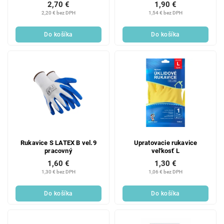
2,70 €
1,90 €
2,20 € bez DPH
1,54 € bez DPH
Do košíka
Do košíka
Rukavice S LATEX B vel.9
Upratovacie rukavice
pracovný
veľkosť L
1,60 €
1,30 €
1,30 € bez DPH
1,06 € bez DPH
Do košíka
Do košíka