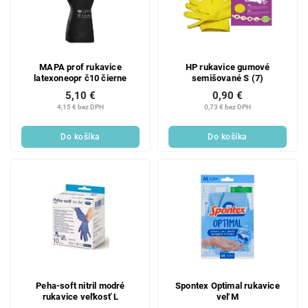
MAPA prof rukavice
HP rukavice gumové
latexoneopr č10 čierne
semišované S (7)
5,10 €
0,90 €
4,15 € bez DPH
0,73 € bez DPH
Do košíka
Do košíka
Peha-soft nitril modré
Spontex Optimal rukavice
rukavice veľkosť L
veľ M