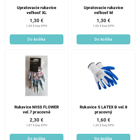
Upratovacie rukavice
Upratovacie rukavice
veľkosť XL
veľkosť M
1,30 €
1,30 €
1,06 € bez DPH
1,06 € bez DPH
Do košíka
Do košíka
Rukavice MISS FLOWER
Rukavice S LATEX B vel.8
vel.7 pracovné
pracovný
2,30 €
1,60 €
1,87 € bez DPH
1,30 € bez DPH
Do košíka
Do košíka