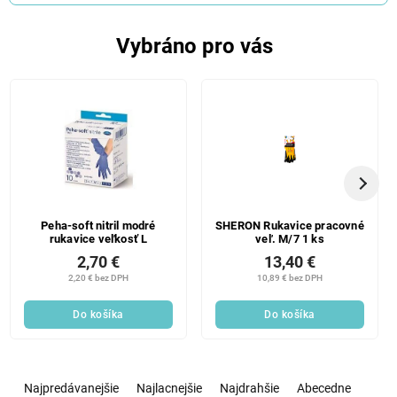
Vybráno pro vás
Peha-soft nitril modré
SHERON Rukavice pracovné
rukavice veľkosť L
veľ. M/7 1 ks
2,70 €
13,40 €
2,20 € bez DPH
10,89 € bez DPH
Do košíka
Do košíka
R
a
Najpredávanejšie
Najlacnejšie
Najdrahšie
Abecedne