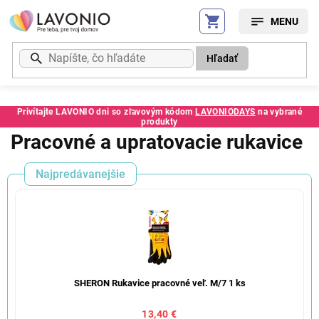
Prejsť
na
obsah
Hľadať
Privítajte LAVONIO dni so zľavovým kódom
LAVONIODAYS
na vybrané
produkty
Pracovné a upratovacie rukavice
Najpredávanejšie
SHERON Rukavice pracovné veľ. M/7 1 ks
13,40 €