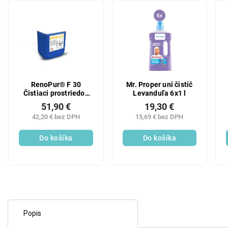
RenoPur® F 30
Mr. Proper uni čistič
Čistiaci prostriedok
Levanduľa 6x1 l
univerzálny 10 kg
51,90 €
19,30 €
42,20 € bez DPH
15,69 € bez DPH
Do košíka
Do košíka
Popis