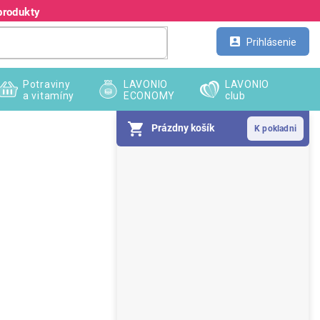
produkty
Kontakt
Veľkoobchod
Prihlásenie
Potraviny
LAVONIO
LAVONIO
a vitamíny
ECONOMY
club
Prázdny košík
B
o
č
n
ý
p
a
n
e
l