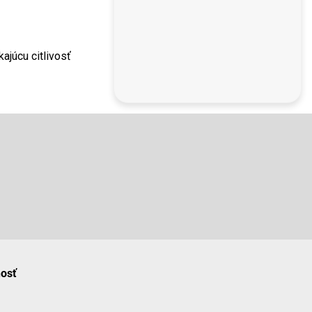
ajúcu citlivosť
nosť