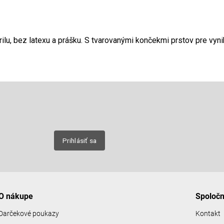
lu, bez latexu a prášku. S tvarovanými končekmi prstov pre vynik
Email
nových
Prihlásiť sa
O nákupe
Spoloč
Darčekové poukazy
Kontakt