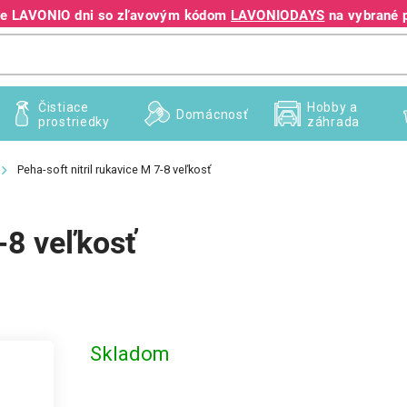
jte LAVONIO dni so zľavovým kódom
LAVONIODAYS
na vybrané 
+421 940 995 209
Čistiace
Hobby a
Domácnosť
prostriedky
záhrada
Peha-soft nitril rukavice M 7-8 veľkosť
7-8 veľkosť
Skladom