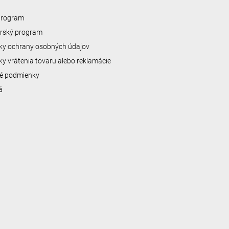
 program
erský program
y ochrany osobných údajov
y vrátenia tovaru alebo reklamácie
é podmienky
á