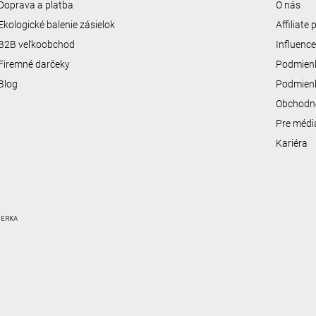
Doprava a platba
O nás
Ekologické balenie zásielok
Affiliate
B2B veľkoobchod
Influenc
Firemné darčeky
Podmienk
Blog
Podmienk
Obchodn
Pre médi
Kariéra