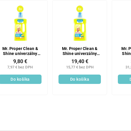
Mr. Proper Clean &
Mr. Proper Clean &
Mr. 
Shine univerzálny
Shine univerzálny
Shin
čistič Lemon 3x1 l
čistič Lemon 6x1 l
čisti
9,80 €
19,40 €
7,97 € bez DPH
15,77 € bez DPH
31,
Do košíka
Do košíka