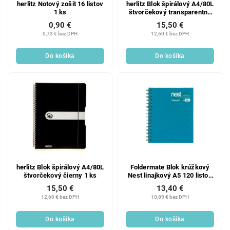
herlitz Notový zošit 16 listov
herlitz Blok špirálový A4/80L
1 ks
štvorčekový transparentný
modrý 1 ks
0,90 €
15,50 €
0,73 € bez DPH
12,60 € bez DPH
Do košíka
Do košíka
herlitz Blok špirálový A4/80L
Foldermate Blok krúžkový
štvorčekový čierny 1 ks
Nest linajkový A5 120 listov
1 ks
15,50 €
13,40 €
12,60 € bez DPH
10,89 € bez DPH
Do košíka
Do košíka