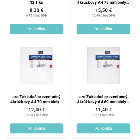
12 1 ks
4krúžkový A4 75 mm biely 1
ks
8,30 €
15,50 €
6,75 € bez DPH
12,60 € bez DPH
Do košíka
Do košíka
aro Zakladač prezentačný
aro Zakladač prezentačný
4krúžkový A4 70 mm biely 1
4krúžkový A4 60 mm biely 1
ks
ks
12,40 €
11,40 €
10,08 € bez DPH
9,27 € bez DPH
Do košíka
Do košíka