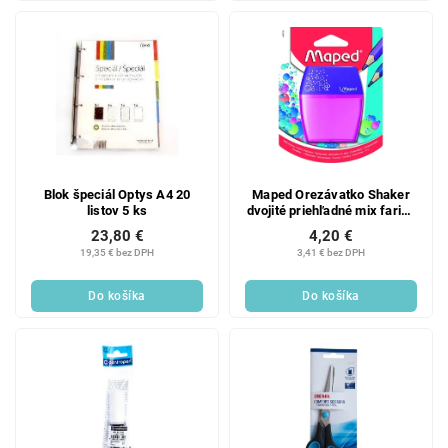
Blok špeciál Optys A4 20
Maped Orezávatko Shaker
listov 5 ks
dvojité priehľadné mix farieb
1 ks
23,80 €
4,20 €
19,35 € bez DPH
3,41 € bez DPH
Do košíka
Do košíka