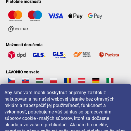
Platobné možnosti
Možnosti doručenia
LAVONIO vo svete
Aby sme vám mohli poskytnúť príjemný zážitok z
nakupovania na našej webovej stránke bez otravných
reklám a zabezpečiť jej použiteľnosť, funkčnosť a
Pre akcie, súťaže a zľavy nás sledujte na:
výkonnosť, potrebujeme váš súhlas so spracovaním
súborov cookie - malých súborov, ktoré sa dočasne
ukladajú vo vašom prehliadači. Ak nám ho udelíte,