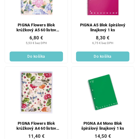
PIGNA Flowers Blok
PIGNA A5 Blok špirálový
krúžkový A5 60 listov
linajkový 1 ks
štvorčekový 1 ks
6,80 €
8,30 €
5,53 € bez DPH
6,75 € bez DPH
Do košíka
Do košíka
PIGNA Flowers Blok
PIGNA A4 Mono Blok
krúžkový A4 60 listov
špirálový linajkový 1 ks
štvorčekový 1 ks
11,40 €
14,50 €