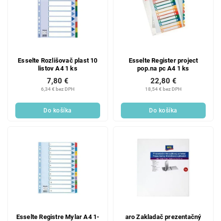
Esselte Rozlišovač plast 10
Esselte Register project
listov A4 1 ks
pop.na pc A4 1 ks
7,80 €
22,80 €
6,34 € bez DPH
18,54 € bez DPH
Do košíka
Do košíka
Esselte Registre Mylar A4 1-
aro Zakladač prezentačný