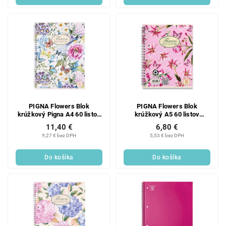
PIGNA Flowers Blok
PIGNA Flowers Blok
krúžkový Pigna A4 60 listov
krúžkový A5 60 listov
linajkový 1 ks
linajkový 1 ks
11,40 €
6,80 €
9,27 € bez DPH
5,53 € bez DPH
Do košíka
Do košíka