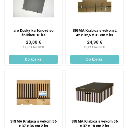
aro Dosky kartónové so
SIGMA Krabica s vekom L
šnúrkou 10 ks
42 x 32,5 x 31 cm 2 ks
23,80 €
24,90 €
19,35 € bez DPH
20,24 € bez DPH
Do košíka
Do košíka
SIGMA Krabica s vekom 56
SIGMA Krabica s vekom 56
x 37 x 36 cm 2 ks
x 37 x 18 cm 2 ks