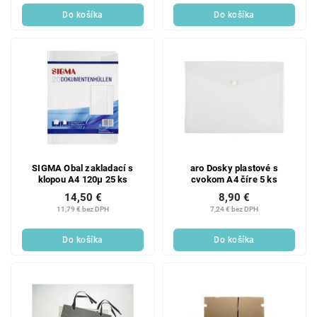
Do košíka
Do košíka
SIGMA Obal zakladací s
aro Dosky plastové s
klopou A4 120µ 25 ks
cvokom A4 číre 5 ks
14,50 €
8,90 €
11,79 € bez DPH
7,24 € bez DPH
Do košíka
Do košíka