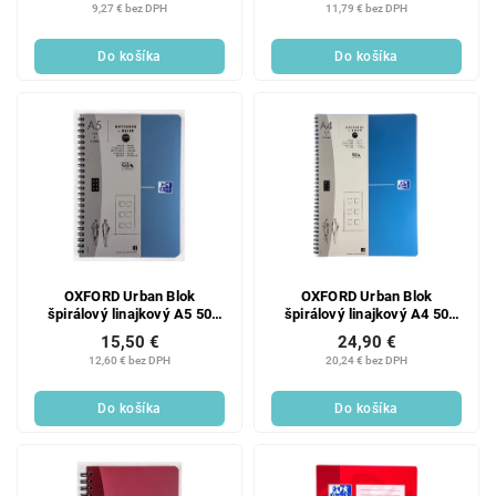
9,27 € bez DPH
11,79 € bez DPH
Do košíka
Do košíka
OXFORD Urban Blok
OXFORD Urban Blok
špirálový linajkový A5 50
špirálový linajkový A4 50
listov 1 ks
listov 1 ks
15,50 €
24,90 €
12,60 € bez DPH
20,24 € bez DPH
Do košíka
Do košíka