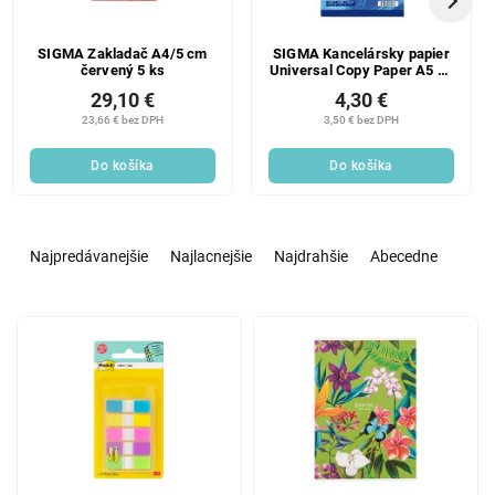
SIGMA Zakladač A4/5 cm
SIGMA Kancelársky papier
červený 5 ks
Universal Copy Paper A5 80
g/m2 500 listov 1 ks
29,10 €
4,30 €
23,66 € bez DPH
3,50 € bez DPH
Do košíka
Do košíka
R
a
Najpredávanejšie
Najlacnejšie
Najdrahšie
Abecedne
d
e
V
n
ý
i
p
e
i
p
s
r
p
o
r
d