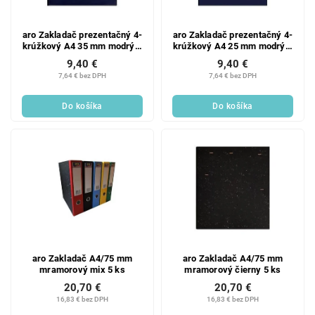
aro Zakladač prezentačný 4-
aro Zakladač prezentačný 4-
krúžkový A4 35 mm modrý 1
krúžkový A4 25 mm modrý 1
ks
ks
9,40 €
9,40 €
7,64 € bez DPH
7,64 € bez DPH
Do košíka
Do košíka
aro Zakladač A4/75 mm
aro Zakladač A4/75 mm
mramorový mix 5 ks
mramorový čierny 5 ks
20,70 €
20,70 €
16,83 € bez DPH
16,83 € bez DPH