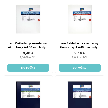
aro Zakladač prezentačný
aro Zakladač prezentačný
4krúžkový A4 50 mm biely 1
4krúžkový A4 40 mm biely 1
ks
ks
9,40 €
9,40 €
7,64 € bez DPH
7,64 € bez DPH
Do košíka
Do košíka