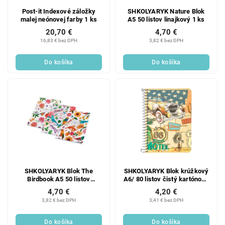
o
u
d
k
Post-it Indexové záložky
SHKOLYARYK Nature Blok
malej neónovej farby 1 ks
A5 50 listov linajkový 1 ks
u
t
20,70 €
4,70 €
k
o
16,83 € bez DPH
3,82 € bez DPH
t
v
o
Do košíka
Do košíka
v
SHKOLYARYK Blok The
SHKOLYARYK Blok krúžkový
Birdbook A5 50 listov
A6/ 80 listov čistý kartónové
štvorček 1 ks
dosky 1 ks
4,70 €
4,20 €
3,82 € bez DPH
3,41 € bez DPH
Do košíka
Do košíka