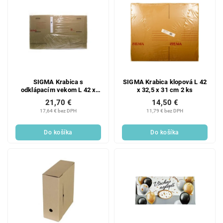
SIGMA Krabica s
SIGMA Krabica klopová L 42
odklápacím vekom L 42 x
x 32,5 x 31 cm 2 ks
32,5 x 31 cm 2 ks
21,70 €
14,50 €
17,64 € bez DPH
11,79 € bez DPH
Do košíka
Do košíka