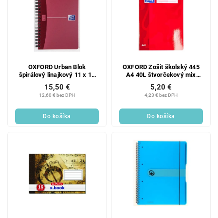
OXFORD Urban Blok
OXFORD Zošit školský 445
špirálový linajkový 11 x 17
A4 40L štvorčekový mix
cm 90 listov 1 ks
farieb 1 ks
15,50 €
5,20 €
12,60 € bez DPH
4,23 € bez DPH
Do košíka
Do košíka