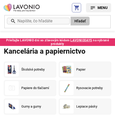
Prejsť
na
obsah
Hľadať
Privítajte LAVONIO dni so zľavovým kódom
LAVONIODAYS
na vybrané
produkty
Kancelária a papiernictvo
Školské potreby
Papier
Papiere do tlačiarní
Rysovacie potreby
Gumy a gumy
Lepiace pásky