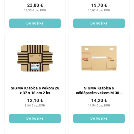
23,80 €
19,70 €
19,35 € bez DPH
16,02 € bez DPH
Do košíka
Do košíka
SIGMA Krabica s vekom 28
SIGMA Krabica s
x 37 x 18 cm 2 ks
odklápacím vekom M 30 x
21 x 31 cm 2 ks
12,10 €
14,20 €
9,84 € bez DPH
11,54 € bez DPH
Do košíka
Do košíka