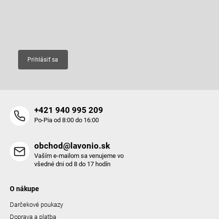
r
produktoch na našom e-shope.
i
v
e
k
Email
y
v
ý
p
Prihlásiť sa
i
s
u
+421 940 995 209
Po-Pia od 8:00 do 16:00
obchod@lavonio.sk
Vaším e-mailom sa venujeme vo
všedné dni od 8 do 17 hodín
O nákupe
Darčekové poukazy
Doprava a platba