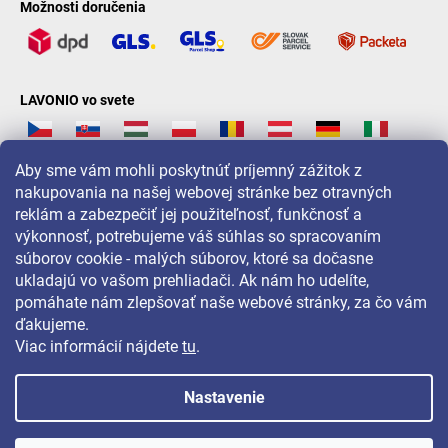
Možnosti doručenia
LAVONIO vo svete
Aby sme vám mohli poskytnúť príjemný zážitok z
nakupovania na našej webovej stránke bez otravných
reklám a zabezpečiť jej použiteľnosť, funkčnosť a
Pre akcie, súťaže a zľavy nás sledujte na:
výkonnosť, potrebujeme váš súhlas so spracovaním
súborov cookie - malých súborov, ktoré sa dočasne
ukladajú vo vašom prehliadači. Ak nám ho udelíte,
pomáhate nám zlepšovať naše webové stránky, za čo vám
ďakujeme.
Viac informácií nájdete
tu
.
Nastavenie
Copyright 2026
LAVONIO.sk
. Všetky práva vyhradené.