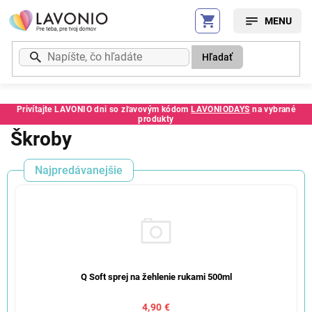
Prejsť
na
obsah
Hľadať
Privítajte LAVONIO dni so zľavovým kódom
LAVONIODAYS
na vybrané
produkty
Škroby
Najpredávanejšie
Q Soft sprej na žehlenie rukami 500ml
4,90 €