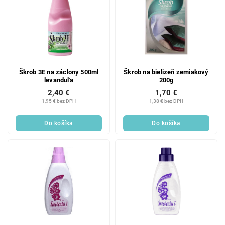
Škrob 3E na záclony 500ml
Škrob na bielizeň zemiakový
levanduľa
200g
2,40 €
1,70 €
1,95 € bez DPH
1,38 € bez DPH
Do košíka
Do košíka