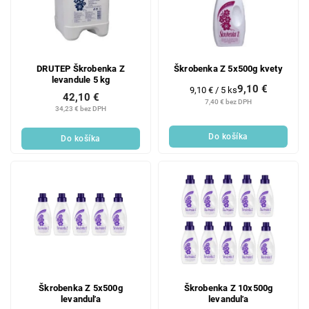
DRUTEP Škrobenka Z
Škrobenka Z 5x500g kvety
levandule 5 kg
9,10 €
Jednotková
9,10 € / 5 ks
42,10 €
cena:
7,40 € bez DPH
34,23 € bez DPH
Do košíka
Do košíka
Škrobenka Z 5x500g
Škrobenka Z 10x500g
levanduľa
levanduľa