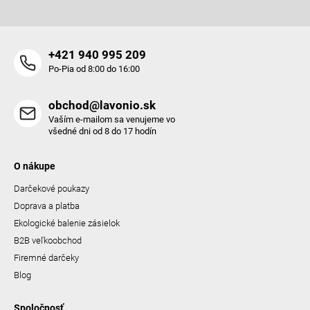
ý
p
i
s
+421 940 995 209
u
Po-Pia od 8:00 do 16:00
obchod@lavonio.sk
Vaším e-mailom sa venujeme vo
všedné dni od 8 do 17 hodín
O nákupe
Darčekové poukazy
Doprava a platba
Ekologické balenie zásielok
B2B veľkoobchod
Firemné darčeky
Blog
Spoločnosť