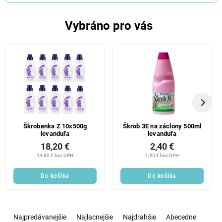
Vybráno pro vás
Škrobenka Z 10x500g
Škrob 3E na záclony 500ml
levanduľa
levanduľa
18,20 €
2,40 €
14,80 € bez DPH
1,95 € bez DPH
Do košíka
Do košíka
R
a
Najpredávanejšie
Najlacnejšie
Najdrahšie
Abecedne