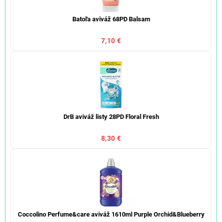
Batoľa aviváž 68PD Balsam
7,10 €
DrB aviváž listy 28PD Floral Fresh
8,30 €
Coccolino Perfume&care aviváž 1610ml Purple Orchid&Blueberry