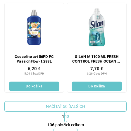
Coccolino avi 56PD PC
SILAN M 1100 ML FRESH
PassionFlow-1,288L
CONTROL FRESH OCEAN 50
WL
6,20 €
7,70 €
5,04 € bez DPH
6,26 € bez DPH
Do košíka
Do košíka
NAČÍTAŤ 50 ĎALŠÍCH
1
3
O
136
položiek celkom
v