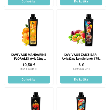
Do košíka
Do košíka
L'AVIVAGE MANDARINE
L'AVIVAGE ZANZIBAR |
FLORALE | Avivážny
Avivážny kondicionér | 750
kondicionér | 750 ml
ml
10,50 €
8 €
8,54 € bez DPH
6,50 € bez DPH
Do košíka
Do košíka