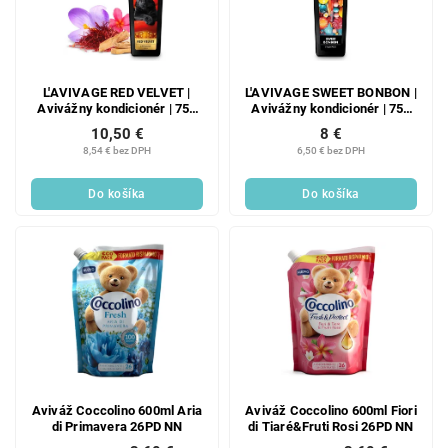
L'AVIVAGE RED VELVET |
L'AVIVAGE SWEET BONBON |
Avivážny kondicionér | 750
Avivážny kondicionér | 750
ml
ml
10,50 €
8 €
8,54 € bez DPH
6,50 € bez DPH
Do košíka
Do košíka
Aviváž Coccolino 600ml Aria
Aviváž Coccolino 600ml Fiori
di Primavera 26PD NN
di Tiaré&Fruti Rosi 26PD NN