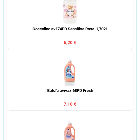
Coccolino avi 74PD Sensitive Rose-1,702L
6,20 €
Batoľa aviváž 68PD Fresh
7,10 €