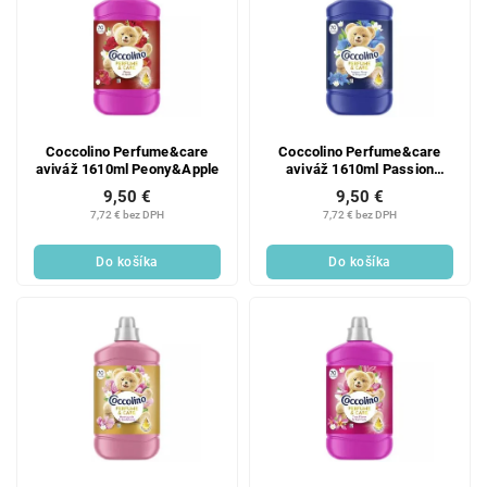
Coccolino Perfume&care
Coccolino Perfume&care
aviváž 1610ml Peony&Apple
aviváž 1610ml Passion
Flower&Bergamot
9,50 €
9,50 €
7,72 € bez DPH
7,72 € bez DPH
Do košíka
Do košíka