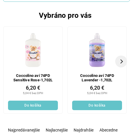
Vybráno pro vás
Coccolino avi 74PD
Coccolino avi 74PD
Sensitive Rose-1,702L
Lavender -1,702L
6,20 €
6,20 €
5,04 € bez DPH
5,04 € bez DPH
Do košíka
Do košíka
R
a
Najpredávanejšie
Najlacnejšie
Najdrahšie
Abecedne