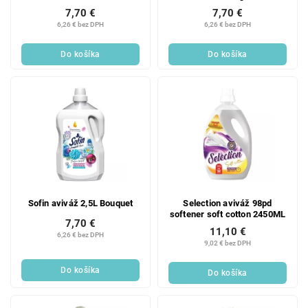
7,70 €
7,70 €
6,26 € bez DPH
6,26 € bez DPH
Do košíka
Do košíka
Sofin aviváž 2,5L Bouquet
Selection aviváž 98pd
softener soft cotton 2450ML
7,70 €
11,10 €
6,26 € bez DPH
9,02 € bez DPH
Do košíka
Do košíka