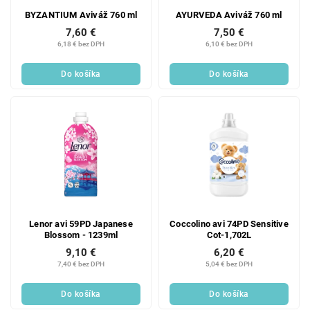
BYZANTIUM Aviváž 760 ml
AYURVEDA Aviváž 760 ml
7,60 €
7,50 €
6,18 € bez DPH
6,10 € bez DPH
Do košíka
Do košíka
Lenor avi 59PD Japanese
Coccolino avi 74PD Sensitive
Blossom - 1239ml
Cot-1,702L
9,10 €
6,20 €
7,40 € bez DPH
5,04 € bez DPH
Do košíka
Do košíka