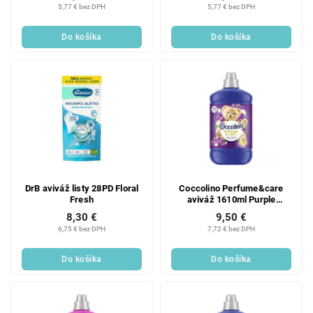
5,77 € bez DPH
5,77 € bez DPH
Do košíka
Do košíka
DrB aviváž listy 28PD Floral
Coccolino Perfume&care
Fresh
aviváž 1610ml Purple
Orchid&Blueberry
8,30 €
9,50 €
6,75 € bez DPH
7,72 € bez DPH
Do košíka
Do košíka