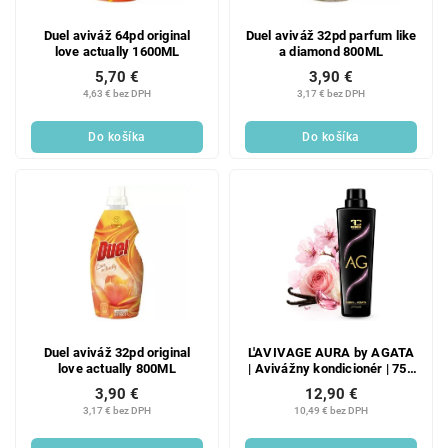
Duel aviváž 64pd original
Duel aviváž 32pd parfum like
love actually 1600ML
a diamond 800ML
5,70 €
3,90 €
4,63 € bez DPH
3,17 € bez DPH
Do košíka
Do košíka
Duel aviváž 32pd original
L'AVIVAGE AURA by AGATA
love actually 800ML
| Avivážny kondicionér | 750
ml
3,90 €
12,90 €
3,17 € bez DPH
10,49 € bez DPH