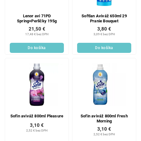
Lenor avi 71PD
Softlan Aviváž 650ml 29
Spring+Perličky 195g
Pranie Bouquet
21,50 €
3,80 €
17,48 € bez DPH
3,09 € bez DPH
Do košíka
Do košíka
Sofin aviváž 800ml Pleasure
Sofin aviváž 800ml Fresh
Morning
3,10 €
3,10 €
2,52 € bez DPH
2,52 € bez DPH