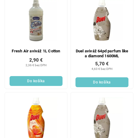
Fresh Air aviváž 1L Cotton
Duel aviváž 64pd parfum like
a diamond 1600ML
2,90 €
5,70 €
2,36 € bez DPH
4,63 € bez DPH
Do košíka
Do košíka