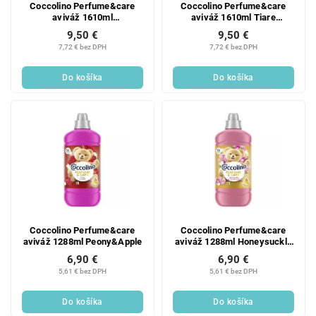
Coccolino Perfume&care
Coccolino Perfume&care
aviváž 1610ml
aviváž 1610ml Tiare
Honeysuckle&Sandalwood
Flower&Red Fruits
9,50 €
9,50 €
7,72 € bez DPH
7,72 € bez DPH
Do košíka
Do košíka
Coccolino Perfume&care
Coccolino Perfume&care
aviváž 1288ml Peony&Apple
aviváž 1288ml Honeysuckle
& Sandalwood
6,90 €
6,90 €
5,61 € bez DPH
5,61 € bez DPH
Do košíka
Do košíka