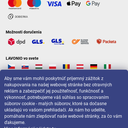
Možnosti doručenia
LAVONIO vo svete
Aby sme vám mohli poskytnúť príjemný zážitok z
nakupovania na našej webovej stránke bez otravných
reklám a zabezpečiť jej použiteľnosť, funkčnosť a
Pre akcie, súťaže a zľavy nás sledujte na:
výkonnosť, potrebujeme váš súhlas so spracovaním
súborov cookie - malých súborov, ktoré sa dočasne
ukladajú vo vašom prehliadači. Ak nám ho udelíte,
pomáhate nám zlepšovať naše webové stránky, za čo vám
ďakujeme.