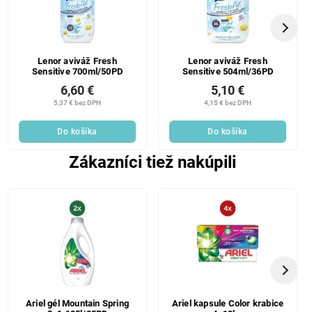
Lenor aviváž Fresh
Lenor aviváž Fresh
Sensitive 700ml/50PD
Sensitive 504ml/36PD
6,60 €
5,10 €
5,37 € bez DPH
4,15 € bez DPH
Do košíka
Do košíka
Zákazníci tiež nakúpili
Ariel gél Mountain Spring
Ariel kapsule Color krabice