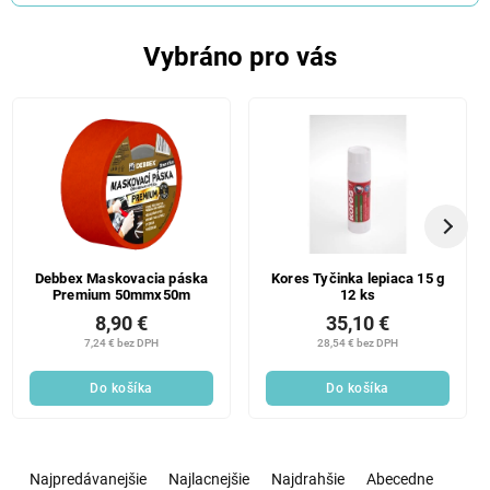
Vybráno pro vás
Debbex Maskovacia páska
Kores Tyčinka lepiaca 15 g
Premium 50mmx50m
12 ks
8,90 €
35,10 €
7,24 € bez DPH
28,54 € bez DPH
Do košíka
Do košíka
R
a
Najpredávanejšie
Najlacnejšie
Najdrahšie
Abecedne