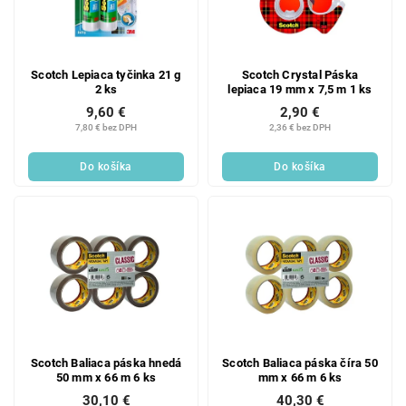
Scotch Lepiaca tyčinka 21 g
Scotch Crystal Páska
2 ks
lepiaca 19 mm x 7,5 m 1 ks
9,60 €
2,90 €
7,80 € bez DPH
2,36 € bez DPH
Do košíka
Do košíka
Scotch Baliaca páska hnedá
Scotch Baliaca páska číra 50
50 mm x 66 m 6 ks
mm x 66 m 6 ks
30,10 €
40,30 €