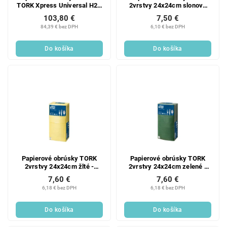
TORK Xpress Universal H2 -
2vrstvy 24x24cm slonová
1krt
kosť - 200ks
103,80 €
7,50 €
84,39 € bez DPH
6,10 € bez DPH
Do košíka
Do košíka
Papierové obrúsky TORK
Papierové obrúsky TORK
2vrstvy 24x24cm žlté -
2vrstvy 24x24cm zelené -
200ks
200ks
7,60 €
7,60 €
6,18 € bez DPH
6,18 € bez DPH
Do košíka
Do košíka