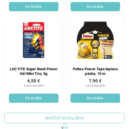
Do košíka
Do košíka
LOCTITE Super Bond Power
Pattex Power Tape lepiaca
Gél Mini Trio, 3g
páska, 10 m
6,50 €
7,90 €
5,28 € bez DPH
6,42 € bez DPH
Do košíka
Do košíka
NAČÍTAŤ 20 ĎALŠÍCH
1
2