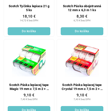
Scotch Tyčinka lepiaca 21 g
Scotch Páska obojstranná
5 ks
12 mm x 6,3 m 1 ks
18,10 €
8,30 €
14,72 € bez DPH
6,75 € bez DPH
Do košíka
Do košíka
Scotch Páska lepiacej tape
Scotch Páska lepiacej tape
Magic 19 mm x 7,5 m 2 + 1
Crystal 19 mm x 7,5 m 2 + 1
ks
ks
9,10 €
9,10 €
7,40 € bez DPH
7,40 € bez DPH
Do košíka
Do košíka