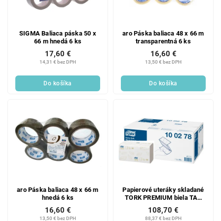
SIGMA Baliaca páska 50 x
aro Páska baliaca 48 x 66 m
66 m hnedá 6 ks
transparentná 6 ks
17,60 €
16,60 €
14,31 € bez DPH
13,50 € bez DPH
Do košíka
Do košíka
aro Páska baliaca 48 x 66 m
Papierové uteráky skladané
hnedá 6 ks
TORK PREMIUM biela TAD
H3 - 1krt
16,60 €
108,70 €
13,50 € bez DPH
88,37 € bez DPH