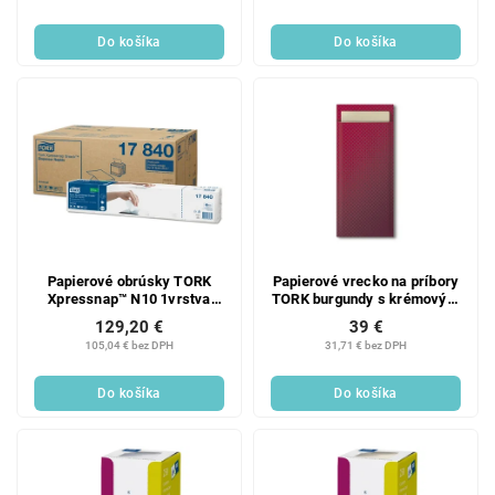
Do košíka
Do košíka
Papierové obrúsky TORK
Papierové vrecko na príbory
Xpressnap™ N10 1vrstva
TORK burgundy s krémovým
21,6x21,6 biele - 1krt
obrúskom - 100ks
129,20 €
39 €
105,04 € bez DPH
31,71 € bez DPH
Do košíka
Do košíka