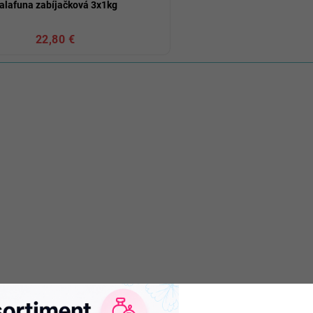
alafuna zabíjačková 3x1kg
22,80 €