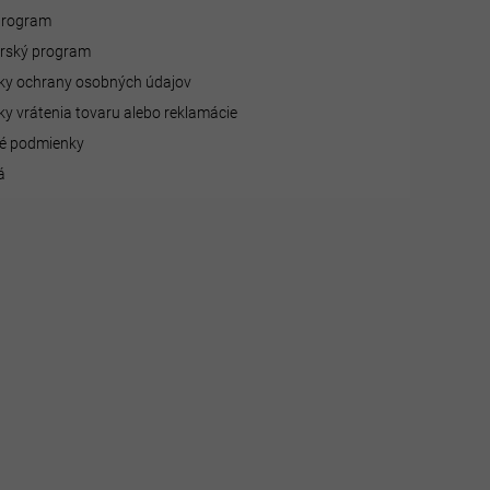
 program
erský program
y ochrany osobných údajov
y vrátenia tovaru alebo reklamácie
é podmienky
á