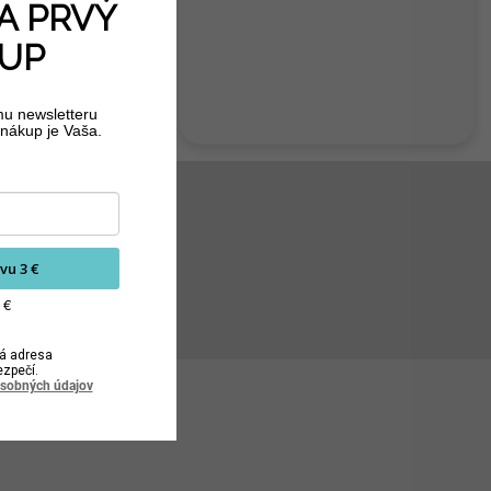
A PRVÝ
UP
mu newsletteru
nákup je Vaša.
vu 3 €
 €
á adresa
ezpečí.
osobných údajov
nosť