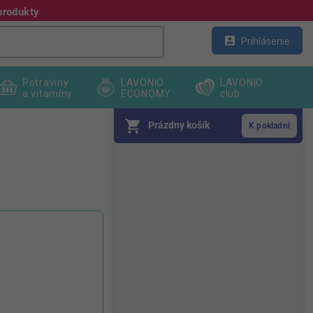
produkty
Kontakt
Veľkoobchod
Prihlásenie
Potraviny
LAVONIO
LAVONIO
a vitamíny
ECONOMY
club
Prázdny košík
B
o
č
n
ý
p
a
n
e
l