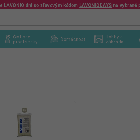
jte LAVONIO dni so zľavovým kódom
LAVONIODAYS
na vybrané 
+421 940 995 209
Čistiace
Hobby a
Domácnosť
prostriedky
záhrada