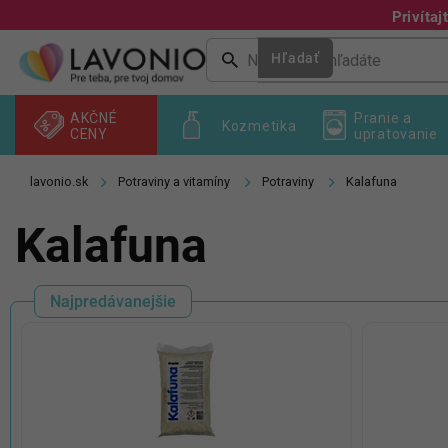
Prejsť
Privíta
na
obsah
Hľadať
AKČNÉ
Pranie a
Kozmetika
CENY
upratovanie
Potraviny a vitamíny
Potraviny
Kalafuna
Kalafuna
Najpredávanejšie