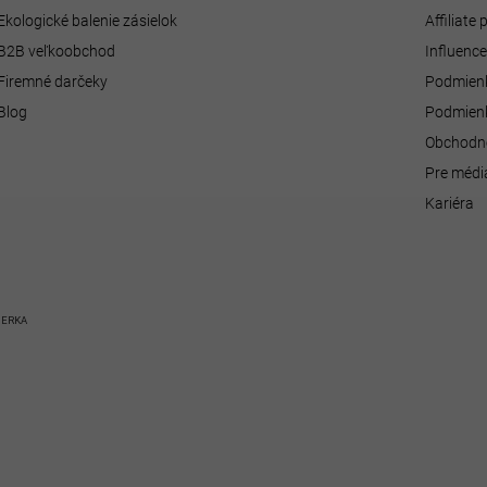
i
s
Ekologické balenie zásielok
Affiliate
u
B2B veľkoobchod
Influenc
Firemné darčeky
Podmienk
Blog
Podmienk
Obchodn
Pre médi
Kariéra