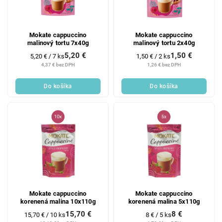
Mokate cappuccino
Mokate cappuccino
malinový tortu 7x40g
malinový tortu 2x40g
5,20 €
1,50 €
Jednotková
Jednotková
5,20 € / 7 ks
1,50 € / 2 ks
cena:
cena:
4,37 € bez DPH
1,26 € bez DPH
Do košíka
Do košíka
Mokate cappuccino
Mokate cappuccino
korenená malina 10x110g
korenená malina 5x110g
15,70 €
8 €
Jednotková
Jednotková
15,70 € / 10 ks
8 € / 5 ks