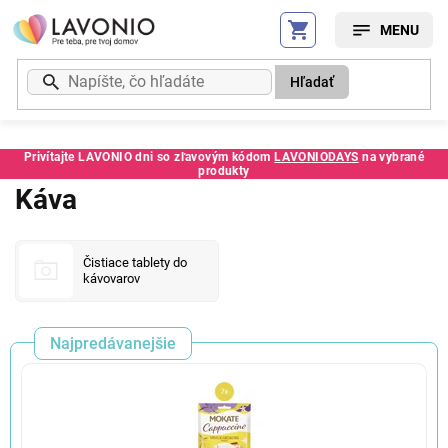
Prejsť
na
obsah
Hľadať
Privítajte LAVONIO dni so zľavovým kódom
LAVONIODAYS
na vybrané
produkty
Káva
Čistiace tablety do
kávovarov
Najpredávanejšie