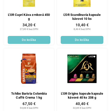
L'OR Capri Káva zrnková 450
L'OR Scandinavia kapsule
g
kávové 10 ks
34,20 €
10,40 €
27,80 € bez DPH
8,46 € bez DPH
Do košíka
Do košíka
Tchibo Barista Colombia
L'OR Origins kapsule kapsule
Caffé Crema 1 kg
kávové 40 ks 208 g
67,50 €
40,40 €
54,88 € bez DPH
32,85 € bez DPH