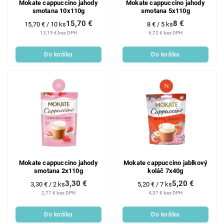
Mokate cappuccino jahody
Mokate cappuccino jahody
smotana 10x110g
smotana 5x110g
15,70 €
8 €
Jednotková
Jednotková
15,70 € / 10 ks
8 € / 5 ks
cena:
cena:
13,19 € bez DPH
6,72 € bez DPH
Do košíka
Do košíka
Mokate cappuccino jahody
Mokate cappuccino jablkový
smotana 2x110g
koláč 7x40g
3,30 €
5,20 €
Jednotková
Jednotková
3,30 € / 2 ks
5,20 € / 7 ks
cena:
cena:
2,77 € bez DPH
4,37 € bez DPH
Do košíka
Do košíka