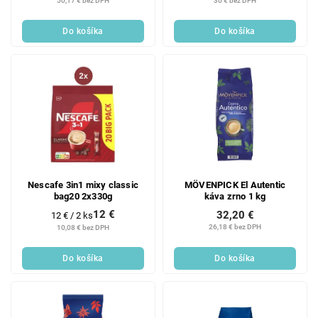
50,17 € bez DPH
30 € bez DPH
Do košíka
Do košíka
Nescafe 3in1 mixy classic
MÖVENPICK El Autentic
bag20 2x330g
káva zrno 1 kg
12 €
32,20 €
Jednotková
12 € / 2 ks
cena:
26,18 € bez DPH
10,08 € bez DPH
Do košíka
Do košíka