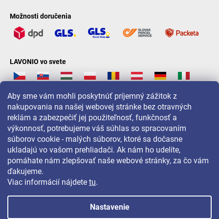
Možnosti doručenia
LAVONIO vo svete
Aby sme vám mohli poskytnúť príjemný zážitok z
nakupovania na našej webovej stránke bez otravných
reklám a zabezpečiť jej použiteľnosť, funkčnosť a
Pre akcie, súťaže a zľavy nás sledujte na:
výkonnosť, potrebujeme váš súhlas so spracovaním
súborov cookie - malých súborov, ktoré sa dočasne
ukladajú vo vašom prehliadači. Ak nám ho udelíte,
pomáhate nám zlepšovať naše webové stránky, za čo vám
ďakujeme.
Viac informácií nájdete
tu
.
Nastavenie
Copyright 2026
LAVONIO.sk
. Všetky práva vyhradené.