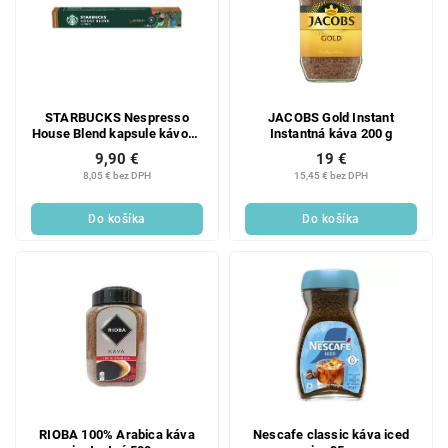
STARBUCKS Nespresso
JACOBS Gold Instant
House Blend kapsule kávové
Instantná káva 200 g
10 ks
9,90 €
19 €
8,05 € bez DPH
15,45 € bez DPH
Do košíka
Do košíka
RIOBA 100% Arabica káva
Nescafe classic káva iced