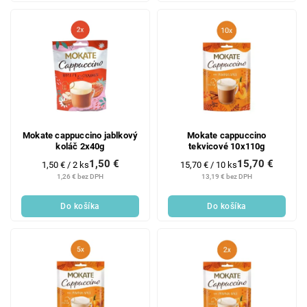
Mokate cappuccino jablkový
Mokate cappuccino
koláč 2x40g
tekvicové 10x110g
1,50 €
15,70 €
Jednotková
Jednotková
1,50 € / 2 ks
15,70 € / 10 ks
cena:
cena:
1,26 € bez DPH
13,19 € bez DPH
Do košíka
Do košíka