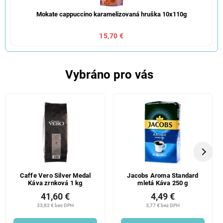
Mokate cappuccino karamelizovaná hruška 10x110g
15,70 €
Vybráno pro vás
Caffe Vero Silver Medal
Jacobs Aroma Standard
Káva zrnková 1 kg
mletá Káva 250 g
41,60 €
4,49 €
33,82 € bez DPH
3,77 € bez DPH