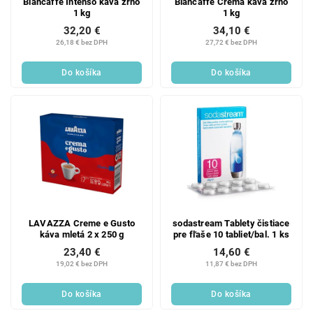
Biancaffé Intenso káva zrno
Biancaffé Crema káva zrno
1 kg
1 kg
32,20 €
34,10 €
26,18 € bez DPH
27,72 € bez DPH
Do košíka
Do košíka
LAVAZZA Creme e Gusto
sodastream Tablety čistiace
káva mletá 2 x 250 g
pre fľaše 10 tabliet/bal. 1 ks
23,40 €
14,60 €
19,02 € bez DPH
11,87 € bez DPH
Do košíka
Do košíka