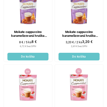
Mokate cappuccino
Mokate cappuccino
karamelizovaná hruška
karamelizovaná hruška
5x110g
2x110g
8 €
3,20 €
Jednotková
Jednotková
8 € / 5 ks
3,20 € / 2 ks
cena:
cena:
6,72 € bez DPH
2,69 € bez DPH
Do košíka
Do košíka