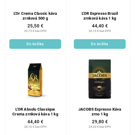
L'Or Crema Classic káva
L'OR Espresso Brazil
zrnková 500 g
zrnková káva 1 kg
25,50 €
44,40 €
20,73 € bez DPH
36,10 € bez DPH
Do košíka
Do košíka
L'OR Absolu Classique
JACOBS Espresso Káva
Crema zrnková káva 1 kg
zrno 1 kg
44,40 €
29,80 €
36,10 € bez DPH
24,23 € bez DPH