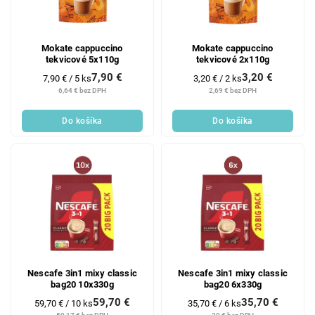
Mokate cappuccino
Mokate cappuccino
tekvicové 5x110g
tekvicové 2x110g
7,90 €
3,20 €
Jednotková
Jednotková
7,90 € / 5 ks
3,20 € / 2 ks
cena:
cena:
6,64 € bez DPH
2,69 € bez DPH
Do košíka
Do košíka
Nescafe 3in1 mixy classic
Nescafe 3in1 mixy classic
bag20 10x330g
bag20 6x330g
59,70 €
35,70 €
Jednotková
Jednotková
59,70 € / 10 ks
35,70 € / 6 ks
cena:
cena: