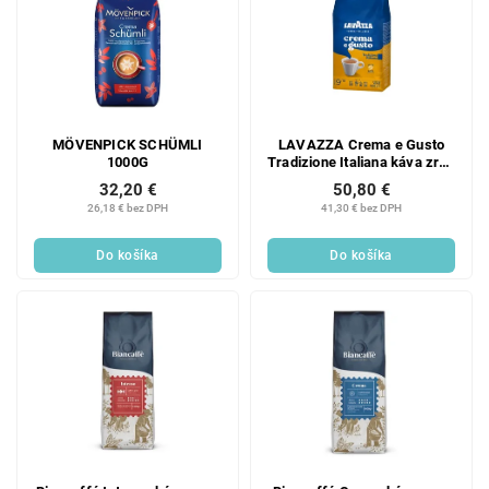
MÖVENPICK SCHÜMLI
LAVAZZA Crema e Gusto
1000G
Tradizione Italiana káva zrno
1 kg
32,20 €
50,80 €
26,18 € bez DPH
41,30 € bez DPH
Do košíka
Do košíka