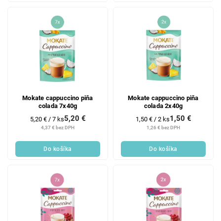
Mokate cappuccino piňa
Mokate cappuccino piňa
colada 7x40g
colada 2x40g
5,20 €
1,50 €
Jednotková
Jednotková
5,20 € / 7 ks
1,50 € / 2 ks
cena:
cena:
4,37 € bez DPH
1,26 € bez DPH
Do košíka
Do košíka