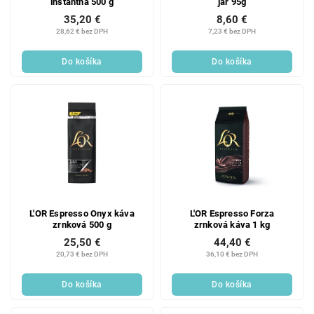
instantná 500 g
jar 95g
35,20 €
8,60 €
28,62 € bez DPH
7,23 € bez DPH
Do košíka
Do košíka
L'OR Espresso Onyx káva
L'OR Espresso Forza
zrnková 500 g
zrnková káva 1 kg
25,50 €
44,40 €
20,73 € bez DPH
36,10 € bez DPH
Do košíka
Do košíka