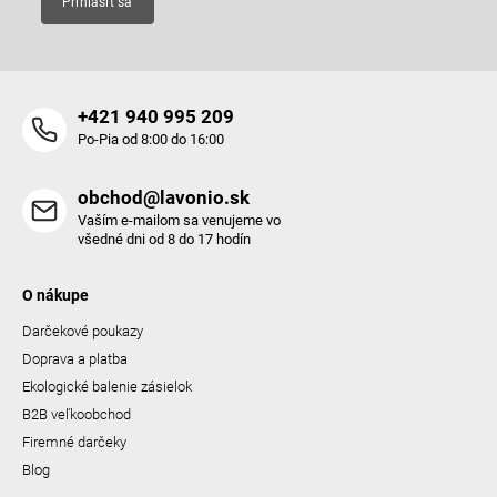
Prihlásiť sa
i
s
u
+421 940 995 209
Po-Pia od 8:00 do 16:00
obchod@lavonio.sk
Vaším e-mailom sa venujeme vo
všedné dni od 8 do 17 hodín
O nákupe
Darčekové poukazy
Doprava a platba
Ekologické balenie zásielok
B2B veľkoobchod
Firemné darčeky
Blog