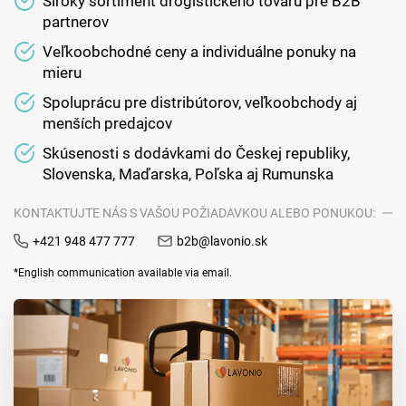
Široký sortiment drogistického tovaru pre B2B
partnerov
Veľkoobchodné ceny a individuálne ponuky na
mieru
Spoluprácu pre distribútorov, veľkoobchody aj
menších predajcov
Skúsenosti s dodávkami do Českej republiky,
Slovenska, Maďarska, Poľska aj Rumunska
KONTAKTUJTE NÁS S VAŠOU POŽIADAVKOU ALEBO PONUKOU:
+421 948 477 777
b2b@lavonio.sk
*English communication available via email.