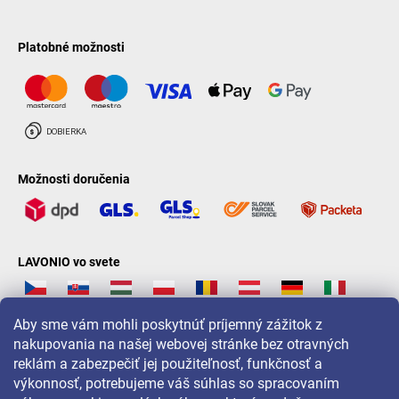
Platobné možnosti
Možnosti doručenia
LAVONIO vo svete
Aby sme vám mohli poskytnúť príjemný zážitok z
nakupovania na našej webovej stránke bez otravných
reklám a zabezpečiť jej použiteľnosť, funkčnosť a
Pre akcie, súťaže a zľavy nás sledujte na:
výkonnosť, potrebujeme váš súhlas so spracovaním