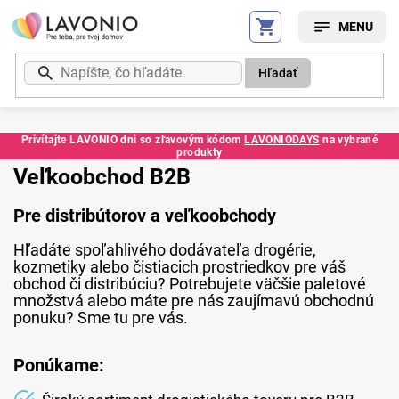
Prejsť
na
obsah
Hľadať
Privítajte LAVONIO dni so zľavovým kódom
LAVONIODAYS
na vybrané
produkty
Veľkoobchod B2B
Pre distribútorov a veľkoobchody
Hľadáte spoľahlivého dodávateľa drogérie,
kozmetiky alebo čistiacich prostriedkov pre váš
obchod či distribúciu? Potrebujete väčšie paletové
množstvá alebo máte pre nás zaujímavú obchodnú
ponuku? Sme tu pre vás.
Ponúkame: