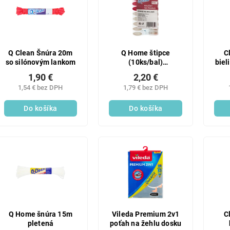
Q Clean Šnúra 20m
Q Home štipce
C
so silónovým lankom
(10ks/bal)
biel
pogumované
1,90 €
2,20 €
1,54 € bez DPH
1,79 € bez DPH
Do košíka
Do košíka
Q Home šnúra 15m
Vileda Premium 2v1
C
pletená
poťah na žehlu dosku