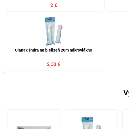
2 €
Clanax šnúra na bielizeň 20m mikrovlákno
2,30 €
V