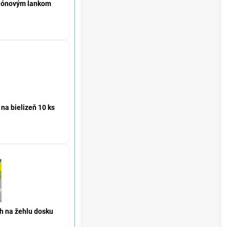
ilónovým lankom
a bielizeň 10 ks
h na žehlu dosku