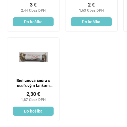
ks
lanko
3 €
2 €
2,44 € bez DPH
1,63 € bez DPH
Do košíka
Do košíka
Bielizňová šnúra s
oceľovým lankom
20m
2,30 €
1,87 € bez DPH
Do košíka