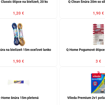
 Classic štipce na bielizeň, 20 ks
Q Clean Šnúra 20m so s
1,20 €
1,90 €
úra na bielizeň 15m oceľové lanko
Q Home Pogumové štipce n
1,90 €
3 €
 Home šnúra 15m pletená
Vileda Premium 2v1 poťa