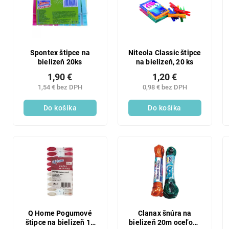
p
i
r
s
o
p
d
r
u
o
Spontex štipce na
Niteola Classic štipce
k
bielizeň 20ks
na bielizeň, 20 ks
d
t
u
1,90 €
1,20 €
o
k
1,54 € bez DPH
0,98 € bez DPH
v
t
Do košíka
Do košíka
o
v
Q Home Pogumové
Clanax šnúra na
štipce na bielizeň 10
bielizeň 20m oceľové