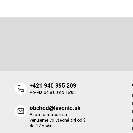
Z
á
p
Odoberať newsletter
ä
t
Vložte svoj e-mail a my Vám budeme zasielať informácie o 
i
produktoch na našom e-shope.
e
+421 940 995 209
Po-Pia od 8:00 do 16:00
obchod@lavonio.sk
Vaším e-mailom sa
venujeme vo všedné dni od 8
do 17 hodín