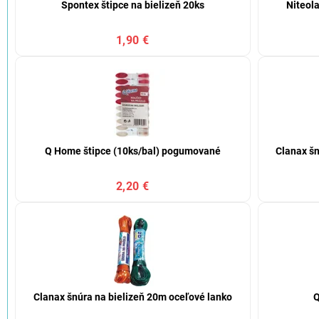
Spontex štipce na bielizeň 20ks
Niteola
1,90 €
Q Home štipce (10ks/bal) pogumované
Clanax šn
2,20 €
Clanax šnúra na bielizeň 20m oceľové lanko
Q