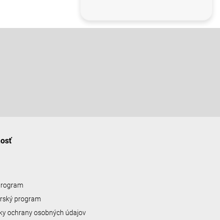
nosť
 program
erský program
y ochrany osobných údajov