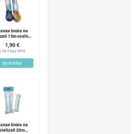
lanax šnúra na
izeň 15m oceľové
lanko
1,90 €
1,54 € bez DPH
Do košíka
lanax šnúra na
bielizeň 20m