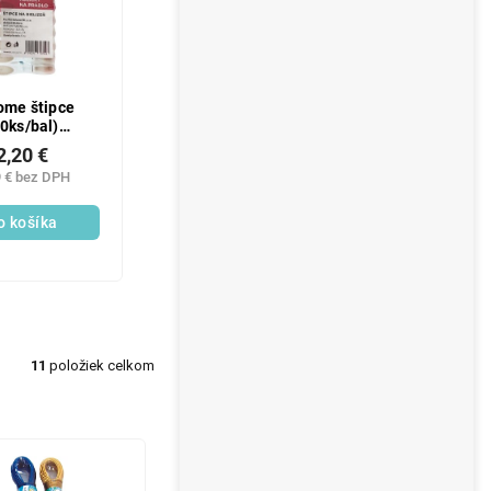
ome štipce
10ks/bal)
gumované
2,20 €
9 € bez DPH
o košíka
11
položiek celkom