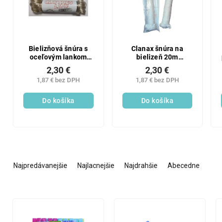
Bielizňová šnúra s
Clanax šnúra na
oceľovým lankom
bielizeň 20m
20m
mikrovlákno
2,30 €
2,30 €
1,87 € bez DPH
1,87 € bez DPH
Do košíka
Do košíka
R
a
Najpredávanejšie
Najlacnejšie
Najdrahšie
Abecedne
d
e
n
V
i
ý
e
p