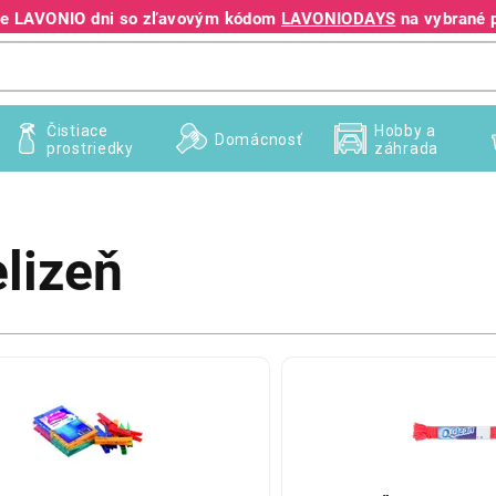
jte LAVONIO dni so zľavovým kódom
LAVONIODAYS
na vybrané 
+421 940 995 209
Čistiace
Hobby a
Domácnosť
prostriedky
záhrada
elizeň