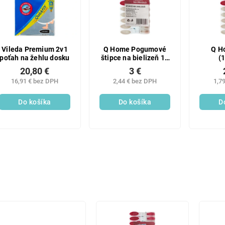
Vileda Premium 2v1
Q Home Pogumové
Q H
poťah na žehlu dosku
štipce na bielizeň 10
(
ks
po
20,80 €
3 €
16,91 € bez DPH
2,44 € bez DPH
1,7
Do košíka
Do košíka
D