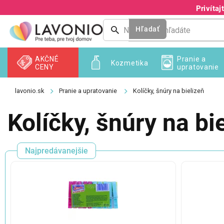
Prejsť
Privíta
na
obsah
Hľadať
AKČNÉ
Pranie a
Kozmetika
CENY
upratovanie
Pranie a upratovanie
Kolíčky, šnúry na bielizeň
Kolíčky, šnúry na bi
Najpredávanejšie