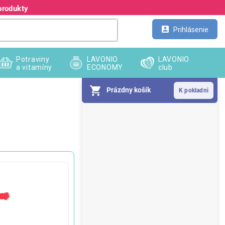
produkty
Kontakt
Veľkoobchod
Prihlásenie
Potraviny
LAVONIO
LAVONIO
a vitamíny
ECONOMY
club
Prázdny košík
B
o
č
n
ý
p
a
n
e
l