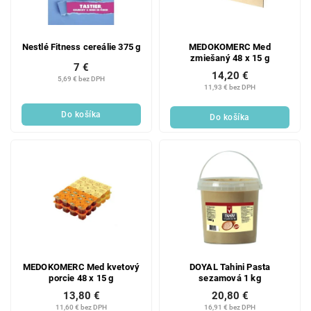
Nestlé Fitness cereálie 375 g
MEDOKOMERC Med
zmiešaný 48 x 15 g
7 €
14,20 €
5,69 € bez DPH
11,93 € bez DPH
Do košíka
Do košíka
MEDOKOMERC Med kvetový
DOYAL Tahini Pasta
porcie 48 x 15 g
sezamová 1 kg
13,80 €
20,80 €
11,60 € bez DPH
16,91 € bez DPH