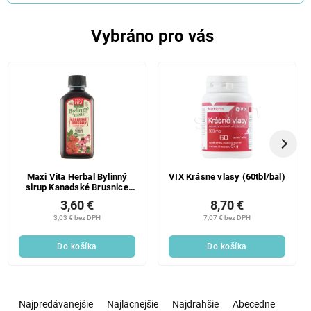
Vybráno pro vás
Maxi Vita Herbal Bylinný
VIX Krásne vlasy (60tbl/bal)
sirup Kanadské Brusnice
200 ml
3,60 €
8,70 €
3,03 € bez DPH
7,07 € bez DPH
Do košíka
Do košíka
R
a
Najpredávanejšie
Najlacnejšie
Najdrahšie
Abecedne