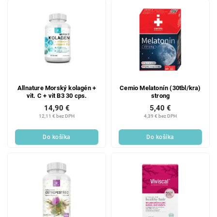
Allnature Morský kolagén +
Cemio Melatonín (30tbl/kra)
vit. C + vit B3 30 cps.
strong
14,90 €
5,40 €
12,11 € bez DPH
4,39 € bez DPH
Do košíka
Do košíka