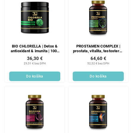
BIO CHLORELLA | Detox &
PROSTAMEN COMPLEX |
antioxidant & imunita | 1000
prostata, vitalita, testosterón
tabliet x 250 mg | 250 g
| 90 kapsúl | 59 g
36,30 €
64,60 €
29,51 € bez DPH
52,52 € bez DPH
Do košíka
Do košíka