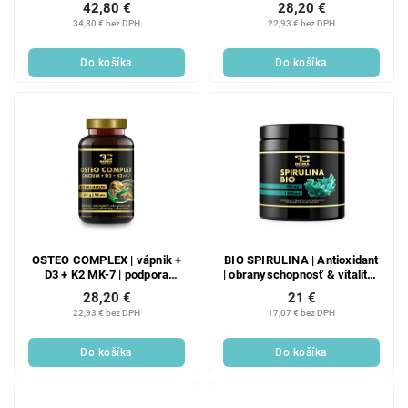
42,80 €
28,20 €
vitality | 60 kapsúl | 16 g
34,80 € bez DPH
22,93 € bez DPH
Do košíka
Do košíka
OSTEO COMPLEX | vápnik +
BIO SPIRULINA | Antioxidant
D3 + K2 MK-7 | podpora
| obranyschopnosť & vitalita |
kostí, zubov & svalov | 90
1000 tabliet x 250 mg | 250 g
28,20 €
21 €
kapsúl | 67 g
22,93 € bez DPH
17,07 € bez DPH
Do košíka
Do košíka