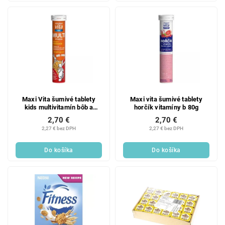
Maxi Vita šumivé tablety
Maxi vita šumivé tablety
kids multivitamín bôb a
horčík vitamíny b 80g
bobek 80g
2,70 €
2,70 €
2,27 € bez DPH
2,27 € bez DPH
Do košíka
Do košíka