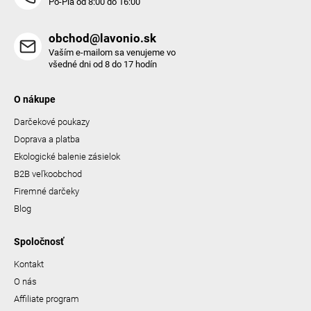
Po-Pia od 8:00 do 16:00
obchod@lavonio.sk
Vaším e-mailom sa venujeme vo
všedné dni od 8 do 17 hodín
O nákupe
Darčekové poukazy
Doprava a platba
Ekologické balenie zásielok
B2B veľkoobchod
Firemné darčeky
Blog
Spoločnosť
Kontakt
O nás
Affiliate program