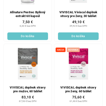
Allnature Pestrec Bylinný
VIVISCAL Viviscal doplnok
extrakt 60 kapsúl
stravy pre ženy, 30 tabliet
7,50 €
49,10 €
6,30 € bez DPH
39,92 € bez DPH
Do košíka
Do košíka
AKCIA
NOVINKA
VIVISCAL doplnok stravy
VIVISCAL doplnok stravy
pre mužov, 60 tabliet
pre ženy, 60 tabliet
83,10 €
75,60 €
67,56 € bez DPH
61,46 € bez DPH