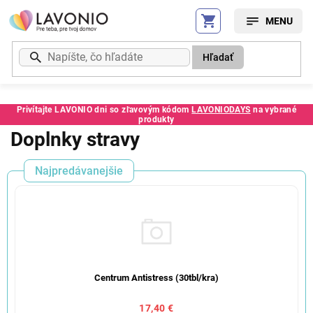
Prejsť
na
obsah
Hľadať
Privítajte LAVONIO dni so zľavovým kódom
LAVONIODAYS
na vybrané
produkty
Doplnky stravy
Najpredávanejšie
Centrum Antistress (30tbl/kra)
17,40 €