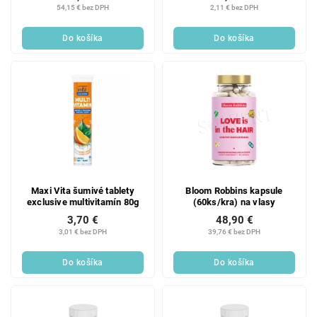
probiotikom LactoSpore®
54,15 € bez DPH
2,11 € bez DPH
Do košíka
Do košíka
Maxi Vita šumivé tablety
Bloom Robbins kapsule
exclusive multivitamín 80g
(60ks/kra) na vlasy
3,70 €
48,90 €
3,01 € bez DPH
39,76 € bez DPH
Do košíka
Do košíka