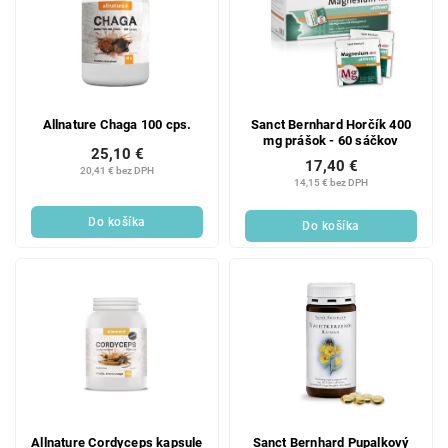
Allnature Chaga 100 cps.
Sanct Bernhard Horčík 400
mg prášok - 60 sáčkov
25,10 €
17,40 €
20,41 € bez DPH
14,15 € bez DPH
Do košíka
Do košíka
Allnature Cordyceps kapsule
Sanct Bernhard Pupalkový