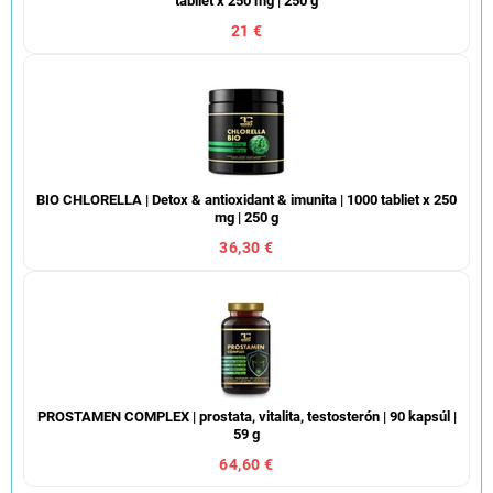
tabliet x 250 mg | 250 g
21 €
BIO CHLORELLA | Detox & antioxidant & imunita | 1000 tabliet x 250
mg | 250 g
36,30 €
PROSTAMEN COMPLEX | prostata, vitalita, testosterón | 90 kapsúl |
59 g
64,60 €