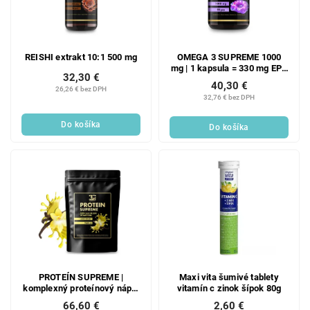
REISHI extrakt 10:1 500 mg
OMEGA 3 SUPREME 1000
mg | 1 kapsula = 330 mg EPA
32,30 €
& 220 mg DHA + vitamín E |
40,30 €
26,26 € bez DPH
srdce, mozog a zrak | 90
32,76 € bez DPH
kapsúl | 122 g
Do košíka
Do košíka
PROTEÍN SUPREME |
Maxi vita šumivé tablety
komplexný proteínový nápoj
vitamín c zinok šípok 80g
so Steviou, Inulinom a
66,60 €
2,60 €