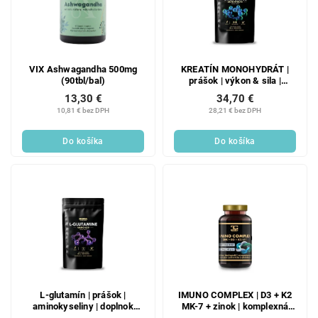
VIX Ashwagandha 500mg
KREATÍN MONOHYDRÁT |
(90tbl/bal)
prášok | výkon & sila |
doplnok stravy | 500 g
13,30 €
34,70 €
10,81 € bez DPH
28,21 € bez DPH
Do košíka
Do košíka
L-glutamín | prášok |
IMUNO COMPLEX | D3 + K2
aminokyseliny | doplnok
MK-7 + zinok | komplexná
stravy | 500 g
podpora imunity, kostí &