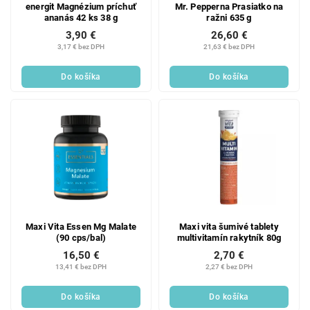
energit Magnézium príchuť
Mr. Pepperna Prasiatko na
ananás 42 ks 38 g
ražni 635 g
3,90 €
26,60 €
3,17 € bez DPH
21,63 € bez DPH
Do košíka
Do košíka
Maxi Vita Essen Mg Malate
Maxi vita šumivé tablety
(90 cps/bal)
multivitamín rakytník 80g
16,50 €
2,70 €
13,41 € bez DPH
2,27 € bez DPH
Do košíka
Do košíka