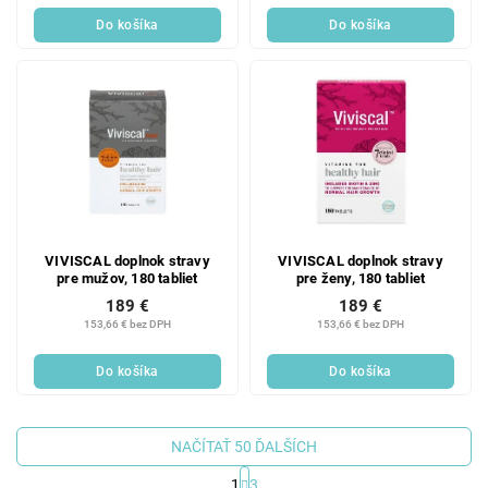
Do košíka
Do košíka
VIVISCAL doplnok stravy
VIVISCAL doplnok stravy
pre mužov, 180 tabliet
pre ženy, 180 tabliet
189 €
189 €
153,66 € bez DPH
153,66 € bez DPH
Do košíka
Do košíka
NAČÍTAŤ 50 ĎALŠÍCH
1
3