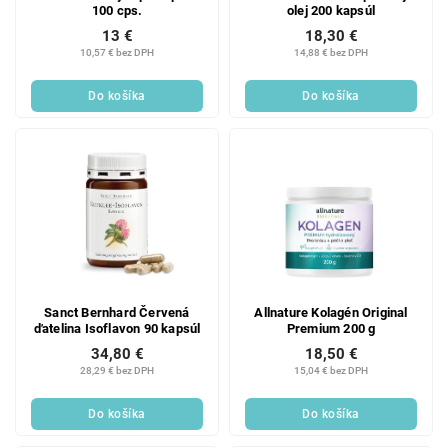
100 cps.
olej 200 kapsúl
13 €
18,30 €
10,57 € bez DPH
14,88 € bez DPH
Do košíka
Do košíka
Sanct Bernhard Červená
Allnature Kolagén Original
ďatelina Isoflavon 90 kapsúl
Premium 200 g
34,80 €
18,50 €
28,29 € bez DPH
15,04 € bez DPH
Do košíka
Do košíka