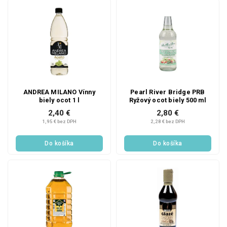
SALECODE:LAVONIODAYS:5:%
ANDREA MILANO Vínny
Pearl River Bridge PRB
biely ocot 1 l
Ryžový ocot biely 500 ml
2,40 €
2,80 €
1,95 € bez DPH
2,28 € bez DPH
Do košíka
Do košíka