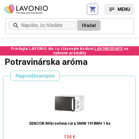
Prejsť
na
obsah
Hľadať
Privítajte LAVONIO dni so zľavovým kódom
LAVONIODAYS
na
vybrané produkty
Potravinárska aróma
Najpredávanejšie
SENCOR Mikrovlnná rúra SMW 1918WH 1 ks
134 €