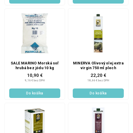
SALE MARINO Morská soľ
MINERVA Olivový olej extra
hrubá bez jódu 10 kg
virgin 750 ml plech
10,90 €
22,20 €
9,16 € bez DPH
18,66 € bez DPH
Do košíka
Do košíka