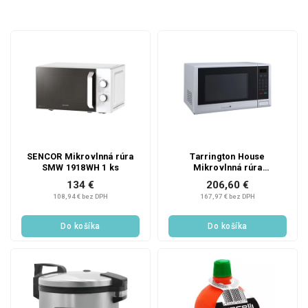
d
e
V
n
ý
i
p
e
i
p
s
r
p
o
r
d
o
u
d
k
SENCOR Mikrovlnná rúra
Tarrington House
SMW 1918WH 1 ks
Mikrovlnná rúra
u
t
MWD1134G 1 ks
134 €
206,60 €
k
o
108,94 € bez DPH
167,97 € bez DPH
t
v
o
Do košíka
Do košíka
v