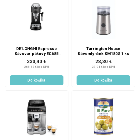
DE'LONGHI Espresso
Tarrington House
Kávovar pákový EC685
Kávomlynček KM180S 1 ks
čierny 1 ks
330,40 €
28,30 €
268,62 € bez DPH
23,01 € bez DPH
Do košíka
Do košíka