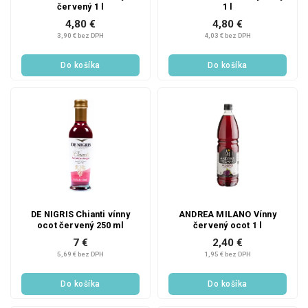
červený 1 l
1 l
4,80 €
4,80 €
3,90 € bez DPH
4,03 € bez DPH
Do košíka
Do košíka
DE NIGRIS Chianti vínny
ANDREA MILANO Vínny
ocot červený 250 ml
červený ocot 1 l
7 €
2,40 €
5,69 € bez DPH
1,95 € bez DPH
Do košíka
Do košíka