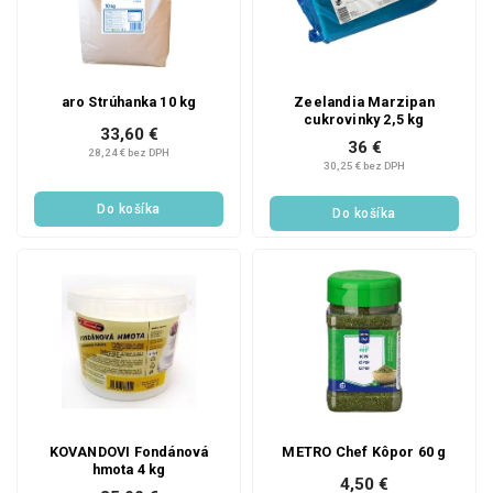
aro Strúhanka 10 kg
Zeelandia Marzipan
cukrovinky 2,5 kg
33,60 €
36 €
28,24 € bez DPH
30,25 € bez DPH
Do košíka
Do košíka
KOVANDOVI Fondánová
METRO Chef Kôpor 60 g
hmota 4 kg
4,50 €