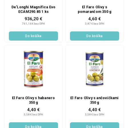
De'Longhi Magnifica Evo
El Faro Olivy s
ECAM290.85 1 ks
pomarančom 350 g
936,20 €
4,60 €
761,14 € bez DPH
3,87 € bez DPH
Do košíka
Do košíka
El Faro Olivy s habanero
El Faro Olivy s ančovičkami
350 g
350 g
4,40 €
4,40 €
3,58 € bez DPH
3,58 € bez DPH
Do košíka
Do košíka