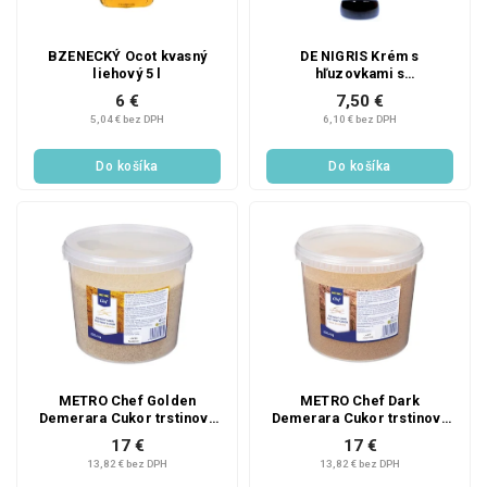
BZENECKÝ Ocot kvasný
DE NIGRIS Krém s
liehový 5 l
hľuzovkami s
balzamikovým octom z
6 €
7,50 €
Modeny 250 ml
5,04 € bez DPH
6,10 € bez DPH
Do košíka
Do košíka
METRO Chef Golden
METRO Chef Dark
Demerara Cukor trstinový
Demerara Cukor trstinový
4 kg
4 kg
17 €
17 €
13,82 € bez DPH
13,82 € bez DPH