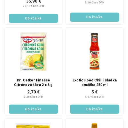
35,90 €
3,66 € bez DPH
29,19 € bez DPH
Do košíka
Do košíka
Dr. Oetker Finesse
Exotic Food Chilli sladká
Citrónová kôra 2 x 6 g
omáčka 250 ml
2,70 €
5 €
2,20 € bez DPH
4,07 € bez DPH
Do košíka
Do košíka