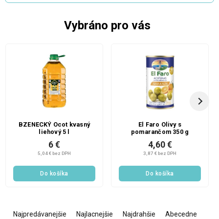
Vybráno pro vás
BZENECKÝ Ocot kvasný
El Faro Olivy s
liehový 5 l
pomarančom 350 g
6 €
4,60 €
5,04 € bez DPH
3,87 € bez DPH
Do košíka
Do košíka
R
a
Najpredávanejšie
Najlacnejšie
Najdrahšie
Abecedne