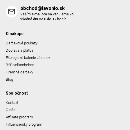
obchod@lavonio.sk
Vaším e-mailom sa venujeme vo
všedné dni od 8 do 17 hodín
O nákupe
Darčekové poukazy
Doprava a platba
Ekologické balenie zásielok
B2B veľkoobchod
Firemné darčeky
Blog
Spoločnosť
Kontakt
O nás
Affiliate program
Influencerský program