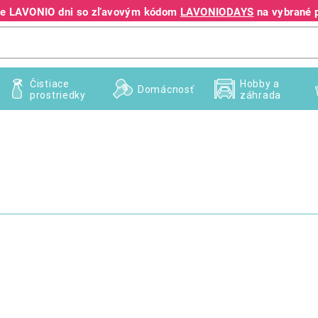
jte LAVONIO dni so zľavovým kódom
LAVONIODAYS
na vybrané 
+421 940 995 209
Čistiace
Hobby a
Domácnosť
prostriedky
záhrada