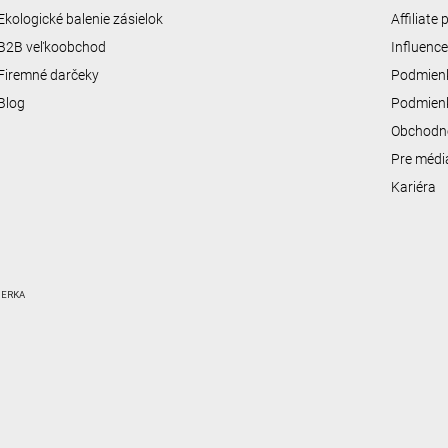
i
s
Ekologické balenie zásielok
Affiliate
u
B2B veľkoobchod
Influenc
Firemné darčeky
Podmienk
Blog
Podmienk
Obchodn
Pre médi
Kariéra