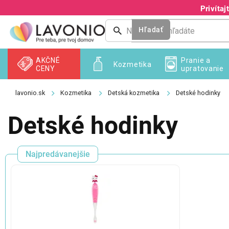
Prejsť
Privíta
na
obsah
Hľadať
AKČNÉ
Pranie a
Kozmetika
CENY
upratovanie
Kozmetika
Detská kozmetika
Detské hodinky
Detské hodinky
Najpredávanejšie