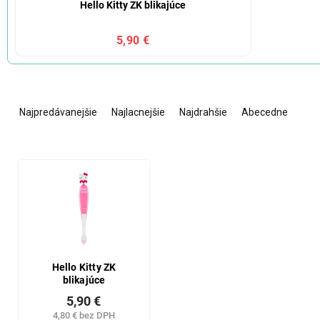
Hello Kitty ZK blikajúce
5,90 €
R
a
Najpredávanejšie
Najlacnejšie
Najdrahšie
Abecedne
d
e
n
V
i
ý
e
p
p
i
r
s
o
p
d
r
u
o
Hello Kitty ZK
k
blikajúce
d
t
u
5,90 €
o
k
4,80 € bez DPH