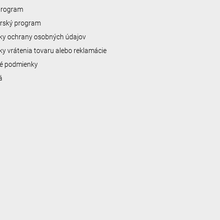
 program
erský program
y ochrany osobných údajov
y vrátenia tovaru alebo reklamácie
é podmienky
á