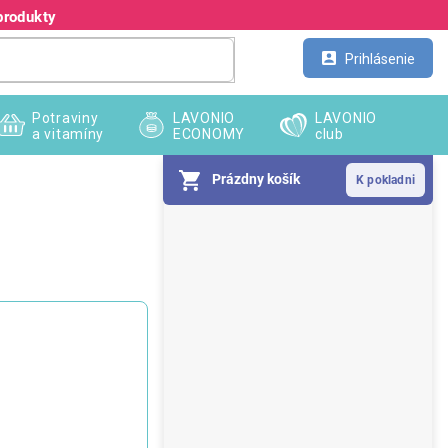
produkty
Kontakt
Veľkoobchod
Prihlásenie
Potraviny
LAVONIO
LAVONIO
a vitamíny
ECONOMY
club
Prázdny košík
B
o
č
n
ý
p
a
n
e
l