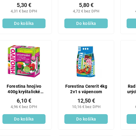
plodové zeleniny
balkónové rastliny
5,30 €
5,80 €
4,31 € bez DPH
4,72 € bez DPH
Do košíka
Do košíka
Forestina hnojivo
Forestina Cererit 4kg
Rad
400g kryštalické
2v1 s vápencom
urý
univerzálne +30%
6,10 €
12,50 €
zadarmo
4,96 € bez DPH
10,16 € bez DPH
Do košíka
Do košíka