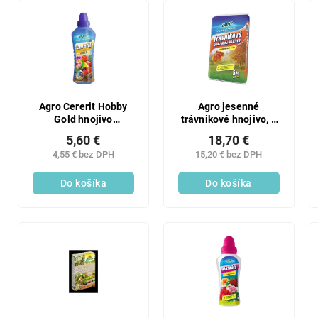
Agro Cererit Hobby
Agro jesenné
Gold hnojivo
trávnikové hnojivo, 5
kvapalné 1L
kg
5,60 €
18,70 €
4,55 € bez DPH
15,20 € bez DPH
Do košíka
Do košíka