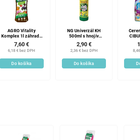
AGRO Vitality
NG Univerzál KH
Cerer
Komplex 1l záhrada
500ml s hnojív
CIBU
probi
účinkom
7,60 €
2,90 €
1
6,18 € bez DPH
2,36 € bez DPH
8,4
Do košíka
Do košíka
D