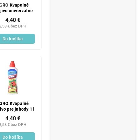
GRO Kvapalné
jivo univerzálne
4,40 €
3,58 € bez DPH
Do košíka
GRO Kvapalné
ivo pre jahody 1 l
4,40 €
3,58 € bez DPH
Do košíka