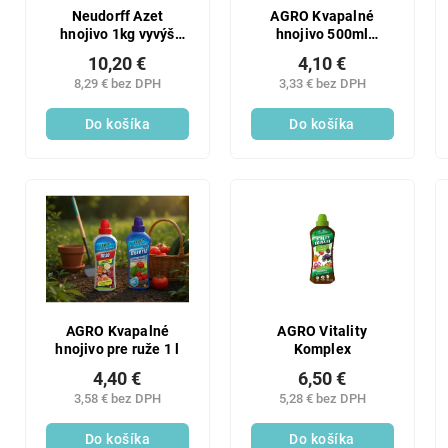
Neudorff Azet
AGRO Kvapalné
hnojivo 1kg vyvýš
hnojivo 500ml
záhony
muškáty
10,20 €
4,10 €
8,29 € bez DPH
3,33 € bez DPH
Do košíka
Do košíka
AGRO Kvapalné
AGRO Vitality
hnojivo pre ruže 1 l
Komplex
4,40 €
6,50 €
3,58 € bez DPH
5,28 € bez DPH
Do košíka
Do košíka