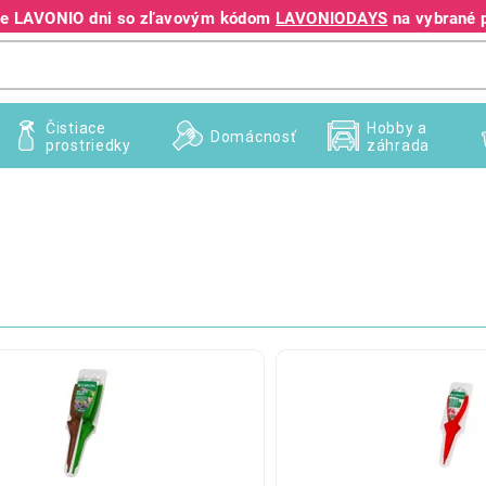
jte LAVONIO dni so zľavovým kódom
LAVONIODAYS
na vybrané 
+421 940 995 209
Čistiace
Hobby a
Domácnosť
prostriedky
záhrada