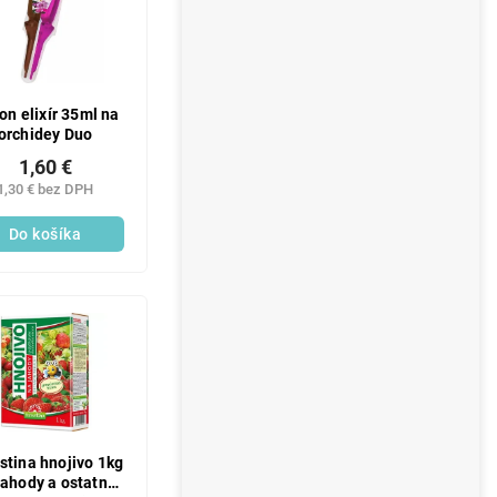
on elixír 35ml na
orchidey Duo
1,60 €
1,30 € bez DPH
Do košíka
stina hnojivo 1kg
jahody a ostatné