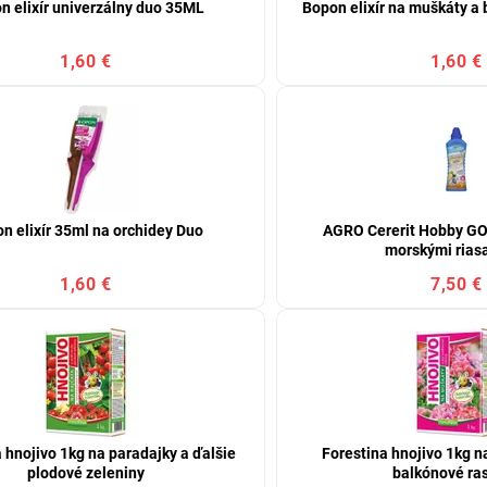
n elixír univerzálny duo 35ML
Bopon elixír na muškáty a 
1,60 €
1,60 €
n elixír 35ml na orchidey Duo
AGRO Cererit Hobby G
morskými riasa
1,60 €
7,50 €
 hnojivo 1kg na paradajky a ďalšie
Forestina hnojivo 1kg n
plodové zeleniny
balkónové ras