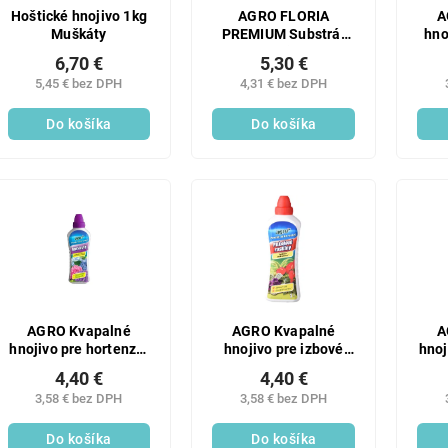
Hoštické hnojivo 1kg
AGRO FLORIA
A
Muškáty
PREMIUM Substrát
hno
pre orchidey 3 l
6,70 €
5,30 €
5,45 € bez DPH
4,31 € bez DPH
Do košíka
Do košíka
AGRO Kvapalné
AGRO Kvapalné
A
hnojivo pre hortenzie
hnojivo pre izbové
hnoj
1 l
rastliny
4,40 €
4,40 €
3,58 € bez DPH
3,58 € bez DPH
Do košíka
Do košíka