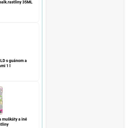
balk.rastliny 35ML
OLD s guánom a
mi 1 l
a muškáty a iné
tliny