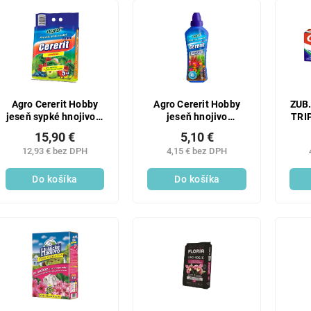
Agro Cererit Hobby
Agro Cererit Hobby
ZUB
jeseň sypké hnojivo 5
jeseň hnojivo
TRI
kg
kvapalné, 1 l
15,90 €
5,10 €
12,93 € bez DPH
4,15 € bez DPH
Do košíka
Do košíka