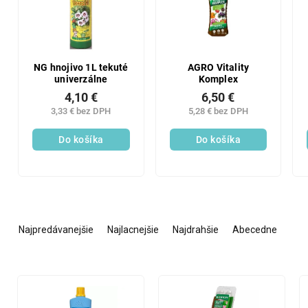
NG hnojivo 1L tekuté
AGRO Vitality
univerzálne
Komplex
4,10 €
6,50 €
3,33 € bez DPH
5,28 € bez DPH
Do košíka
Do košíka
R
a
Najpredávanejšie
Najlacnejšie
Najdrahšie
Abecedne
d
e
n
V
i
ý
e
p