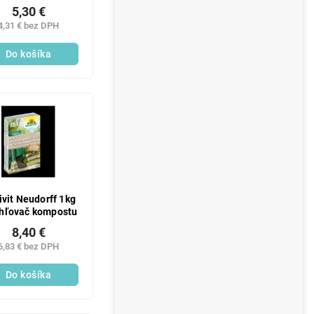
drobné ovocie
5,30 €
4,31 € bez DPH
Do košíka
ivit Neudorff 1kg
chľovač kompostu
8,40 €
6,83 € bez DPH
Do košíka