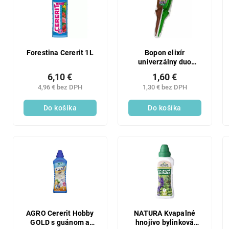
p
i
r
s
o
p
d
r
u
o
Forestina Cererit 1L
Bopon elixír
k
univerzálny duo
d
35ML
t
u
6,10 €
1,60 €
o
k
4,96 € bez DPH
1,30 € bez DPH
v
t
Do košíka
Do košíka
o
v
AGRO Cererit Hobby
NATURA Kvapalné
GOLD s guánom a
hnojivo bylinková