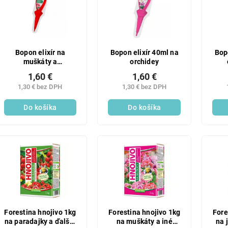
Bopon elixír na
Bopon elixír 40ml na
Bop
muškáty a
orchidey
balk.rastliny 35ML
1,60 €
1,60 €
1,30 € bez DPH
1,30 € bez DPH
Do košíka
Do košíka
Forestina hnojivo 1kg
Forestina hnojivo 1kg
Fore
na paradajky a ďalšie
na muškáty a iné
na 