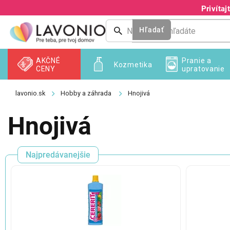
Prejsť
Privíta
na
obsah
Hľadať
AKČNÉ
Pranie a
Kozmetika
CENY
upratovanie
Hobby a záhrada
Hnojivá
Hnojivá
Najpredávanejšie