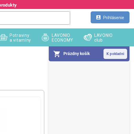
produkty
Kontakt
Veľkoobchod
Prihlásenie
Potraviny
LAVONIO
LAVONIO
a vitamíny
ECONOMY
club
Prázdny košík
B
o
č
n
ý
p
a
n
e
l