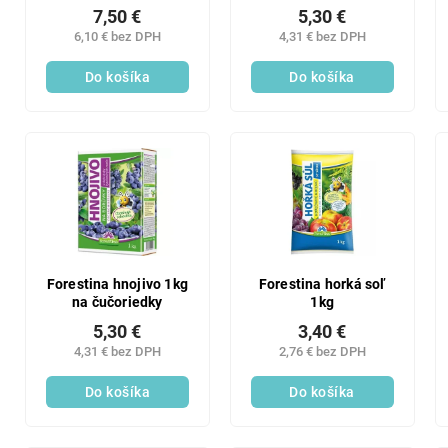
morskými riasami 1 l
záhradka 0,5 l
7,50 €
5,30 €
6,10 € bez DPH
4,31 € bez DPH
Do košíka
Do košíka
Forestina hnojivo 1kg
Forestina horká soľ
na čučoriedky
1kg
5,30 €
3,40 €
4,31 € bez DPH
2,76 € bez DPH
Do košíka
Do košíka