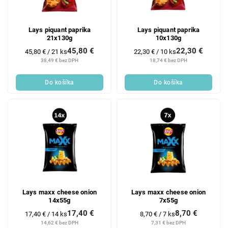
Lays piquant paprika
Lays piquant paprika
21x130g
10x130g
45,80 €
22,30 €
Jednotková
Jednotková
45,80 € / 21 ks
22,30 € / 10 ks
cena:
cena:
38,49 € bez DPH
18,74 € bez DPH
Do košíka
Do košíka
Lays maxx cheese onion
Lays maxx cheese onion
14x55g
7x55g
17,40 €
8,70 €
Jednotková
Jednotková
17,40 € / 14 ks
8,70 € / 7 ks
cena:
cena:
14,62 € bez DPH
7,31 € bez DPH