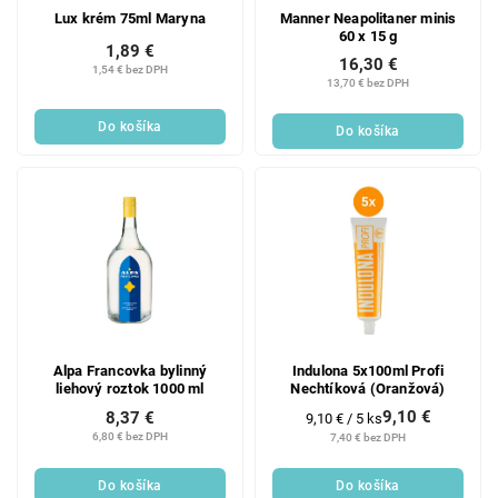
Lux krém 75ml Maryna
Manner Neapolitaner minis
60 x 15 g
1,89 €
16,30 €
1,54 € bez DPH
13,70 € bez DPH
Do košíka
Do košíka
Alpa Francovka bylinný
Indulona 5x100ml Profi
liehový roztok 1000 ml
Nechtíková (Oranžová)
9,10 €
8,37 €
Jednotková
9,10 € / 5 ks
cena:
6,80 € bez DPH
7,40 € bez DPH
Do košíka
Do košíka