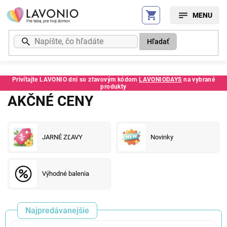
Prejsť
na
obsah
Hľadať
Privítajte LAVONIO dni so zľavovým kódom
LAVONIODAYS
na vybrané
produkty
AKČNÉ CENY
JARNÉ ZĽAVY
Novinky
Výhodné balenia
Najpredávanejšie