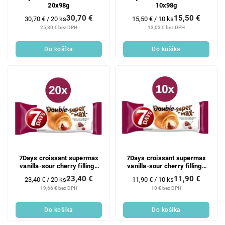
20x98g
10x98g
30,70 €
15,50 €
Jednotková
Jednotková
30,70 € / 20 ks
15,50 € / 10 ks
cena:
cena:
25,80 € bez DPH
13,03 € bez DPH
Do košíka
Do košíka
7Days croissant supermax
7Days croissant supermax
vanilla-sour cherry fillings
vanilla-sour cherry fillings
20x110g
10x110g
23,40 €
11,90 €
Jednotková
Jednotková
23,40 € / 20 ks
11,90 € / 10 ks
cena:
cena:
19,66 € bez DPH
10 € bez DPH
Do košíka
Do košíka