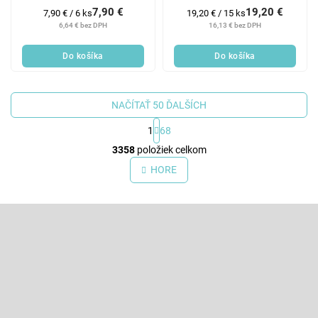
7,90 €
19,20 €
Jednotková
Jednotková
7,90 € / 6 ks
19,20 € / 15 ks
cena:
cena:
6,64 € bez DPH
16,13 € bez DPH
Do košíka
Do košíka
NAČÍTAŤ 50 ĎALŠÍCH
1
68
O
3358
položiek celkom
v
l
HORE
á
d
Z
a
c
á
i
p
Odoberať newsletter
e
ä
p
t
Vložte svoj e-mail a my Vám budeme zasielať informácie o nových
r
produktoch na našom e-shope.
i
v
e
k
Email