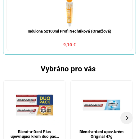
Indulona 5x100ml Profi Nechtíková (Oranžová)
9,10 €
Vybráno pro vás
Blend-a-Dent Plus
Blend-a-dent upev.krém
upevňujúci krém duo pack
Original 47g