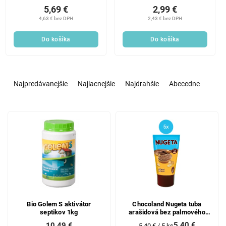
2x 40 g
5,69 €
2,99 €
4,63 € bez DPH
2,43 € bez DPH
Do košíka
Do košíka
R
a
Najpredávanejšie
Najlacnejšie
Najdrahšie
Abecedne
d
e
V
n
ý
i
p
e
i
p
s
r
p
o
r
d
o
u
d
k
Bio Golem S aktivátor
Chocoland Nugeta tuba
septikov 1kg
arašidová bez palmového
u
t
oleja 5x35g
5,40 €
10,49 €
Jednotková
5,40 € / 5 ks