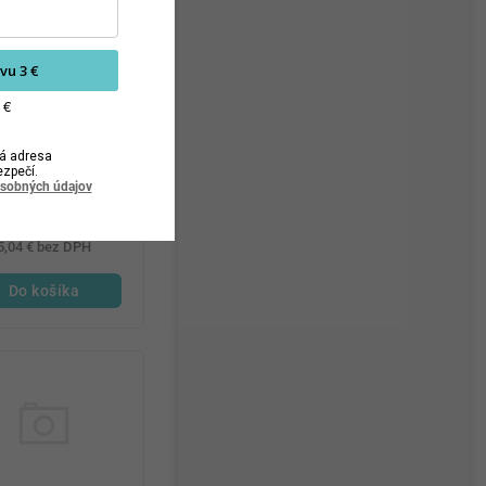
vu 3 €
 €
á adresa
ezpečí.
leo toner 100ml
osobných údajov
vanilla
6,20 €
5,04 € bez DPH
Do košíka