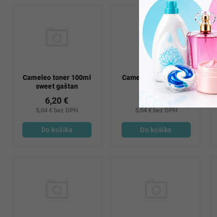
Cameleo toner 100ml
Cameleo toner 100ml
sweet gaštan
cherry
6,20 €
6,20 €
5,04 € bez DPH
5,04 € bez DPH
Do košíka
Do košíka