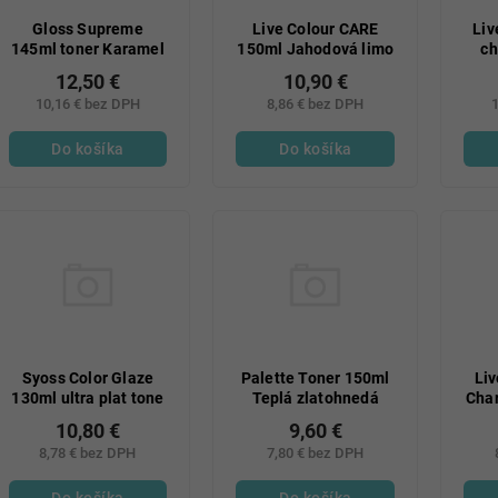
Gloss Supreme
Live Colour CARE
Liv
145ml toner Karamel
150ml Jahodová limo
ch
12,50 €
10,90 €
10,16 € bez DPH
8,86 € bez DPH
1
Do košíka
Do košíka
Syoss Color Glaze
Palette Toner 150ml
Li
130ml ultra plat tone
Teplá zlatohnedá
Char
10,80 €
9,60 €
8,78 € bez DPH
7,80 € bez DPH
Do košíka
Do košíka