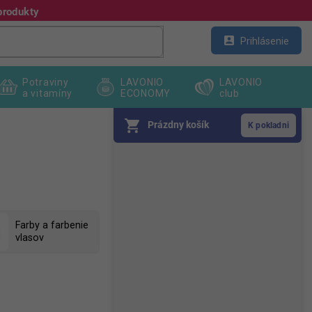
produkty
Kontakt
Veľkoobchod
Prihlásenie
Potraviny
LAVONIO
LAVONIO
a vitamíny
ECONOMY
club
Prázdny košík
B
o
č
n
ý
p
Farby a farbenie
vlasov
a
n
e
l