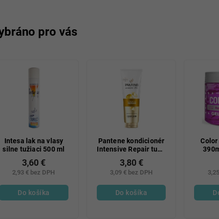
ybráno pro vás
Intesa lak na vlasy
Pantene kondicionér
Color
silne tužiaci 500 ml
Intensive Repair tuba
390m
275ml
3,60 €
3,80 €
2,93 € bez DPH
3,09 € bez DPH
3,2
Do košíka
Do košíka
D