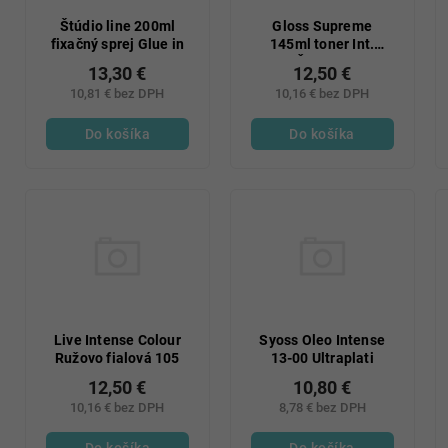
Štúdio line 200ml
Gloss Supreme
fixačný sprej Glue in
145ml toner Int.
Červený
13,30 €
12,50 €
10,81 € bez DPH
10,16 € bez DPH
Do košíka
Do košíka
Live Intense Colour
Syoss Oleo Intense
Ružovo fialová 105
13-00 Ultraplati
12,50 €
10,80 €
10,16 € bez DPH
8,78 € bez DPH
Do košíka
Do košíka