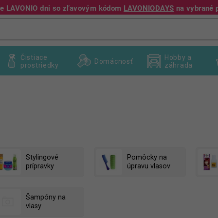
jte LAVONIO dni so zľavovým kódom
LAVONIODAYS
na vybrané 
+421 940 995 209
Čistiace
Hobby a
Domácnosť
prostriedky
záhrada
Stylingové
Pomôcky na
prípravky
úpravu vlasov
Šampóny na
vlasy