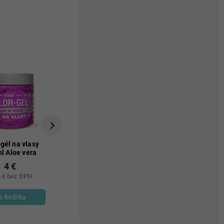
 gél na vlasy
Dixi olej na tmavé
Taft lak na v
l Aloe vera
vlasy 60 ml
Perfect Flex 
silná fixáci
4 €
2,40 €
3,40 €
flexibilita 2
5 € bez DPH
1,95 € bez DPH
2,76 € bez 
o košíka
Do košíka
Do košík