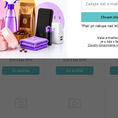
Chcem zľa
*Platí pri nákupe nad 30
Vaša e-mailov
je u nás v b
Cameleo toner 100ml
Cameleo toner 100ml
Came
Zásady spracovania 
malina marshmallo
white chocolate
6,20 €
6,20 €
5,04 € bez DPH
5,04 € bez DPH
Do košíka
Do košíka