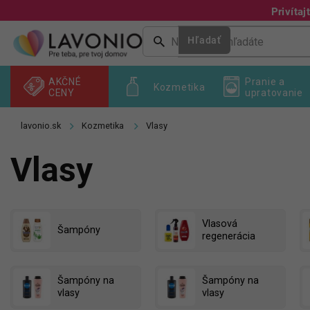
Prejsť
Privíta
na
obsah
Hľadať
AKČNÉ
Pranie a
Kozmetika
CENY
upratovanie
Kozmetika
Vlasy
Vlasy
Vlasová
Šampóny
regenerácia
Šampóny na
Šampóny na
vlasy
vlasy