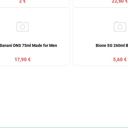
2 €
22,60 €
 Banani DNS 75ml Made for Men
Bione SG 260ml By
17,90 €
5,60 €