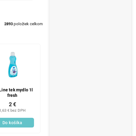
2893
položiek celkom
Line tek mydlo 1l
fresh
2 €
1,63 € bez DPH
Do košíka