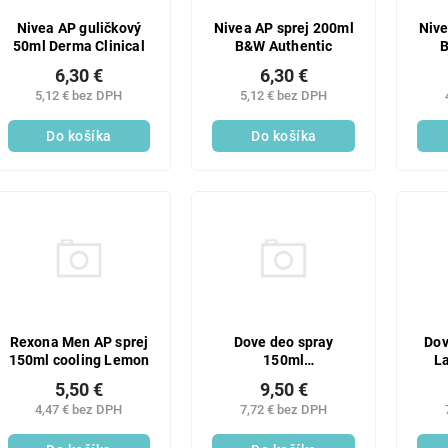
Nivea AP guličkový
Nivea AP sprej 200ml
Nive
50ml Derma Clinical
B&W Authentic
B
6,30 €
6,30 €
5,12 € bez DPH
5,12 € bez DPH
Do košíka
Do košíka
Rexona Men AP sprej
Dove deo spray
Dov
150ml cooling Lemon
150ml
L
Lavender&Cham
5,50 €
9,50 €
body
4,47 € bez DPH
7,72 € bez DPH