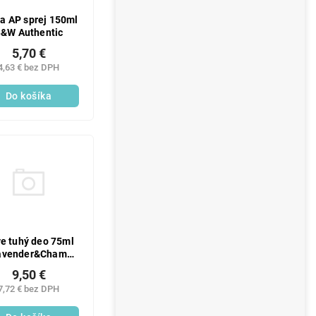
a AP sprej 150ml
&W Authentic
5,70 €
4,63 € bez DPH
Do košíka
e tuhý deo 75ml
avender&Cham
body
9,50 €
7,72 € bez DPH