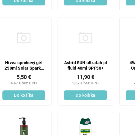
Do košíka
Do košíka
Nivea sprchový gél
Astrid SUN ultraľah pl
4W
250ml Solar Sparks
fluid 40ml SPF50+
U
LE
5,50 €
11,90 €
4,47 € bez DPH
9,67 € bez DPH
Do košíka
Do košíka