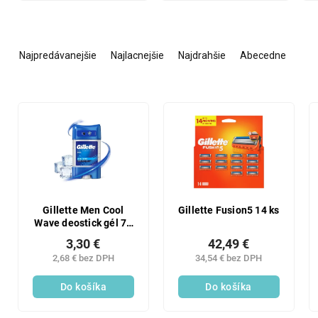
R
a
Najpredávanejšie
Najlacnejšie
Najdrahšie
Abecedne
d
e
n
V
i
ý
e
p
p
i
r
s
o
p
d
r
u
o
Gillette Men Cool
Gillette Fusion5 14 ks
k
Wave deostick gél 70
d
ml
t
u
3,30 €
42,49 €
o
k
2,68 € bez DPH
34,54 € bez DPH
v
t
Do košíka
Do košíka
o
v