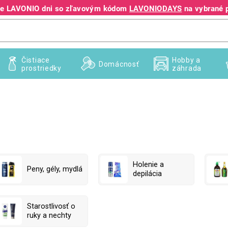
jte LAVONIO dni so zľavovým kódom
LAVONIODAYS
na vybrané 
+421 940 995 209
Čistiace
Hobby a
Domácnosť
prostriedky
záhrada
Holenie a
Peny, gély, mydlá
depilácia
Starostlivosť o
ruky a nechty