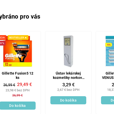
ybráno pro vás
KCIA
BESTSELLER 🔥
0 %
Gillette Fusion5 12
Ústav lekárskej
Gill
ks
kozmetiky norkový
VENUS
denný aj nočný
29,49 €
3,29 €
2
36,99 €
výživný krém 33 g
2,67 € bez DPH
18,3
23,98 € bez DPH
36,99 €
Do košíka
D
Do košíka