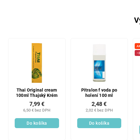
V
A
–2
Thai Original cream
Pitralon f voda po
100ml Thajský Krém
holení 100 ml
7,99 €
2,48 €
6,50 € bez DPH
2,02 € bez DPH
Do košíka
Do košíka