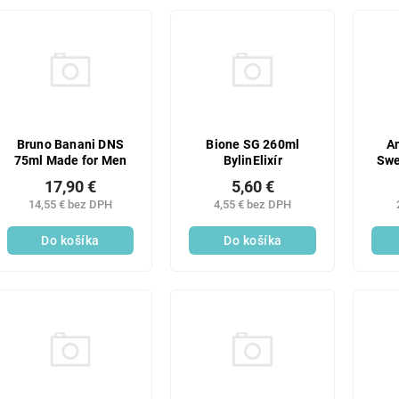
Bruno Banani DNS
Bione SG 260ml
A
75ml Made for Men
BylinElixír
Swe
17,90 €
5,60 €
14,55 € bez DPH
4,55 € bez DPH
Do košíka
Do košíka