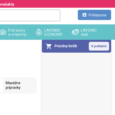
produkty
Kontakt
Veľkoobchod
Prihlásenie
Potraviny
LAVONIO
LAVONIO
a vitamíny
ECONOMY
club
Prázdny košík
B
o
č
n
ý
p
Masážne
prípravky
a
n
e
l