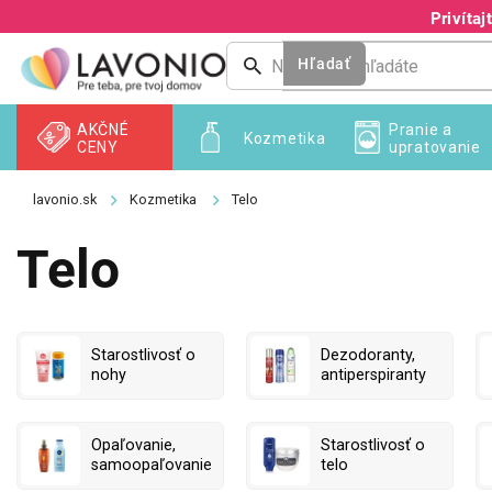
Prejsť
Privíta
na
obsah
Hľadať
AKČNÉ
Pranie a
Kozmetika
CENY
upratovanie
Kozmetika
Telo
Telo
Starostlivosť o
Dezodoranty,
nohy
antiperspiranty
Opaľovanie,
Starostlivosť o
samoopaľovanie
telo