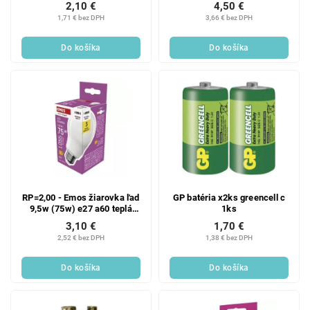
2,10 €
4,50 €
1,71 € bez DPH
3,66 € bez DPH
Do košíka
Do košíka
RP=2,00 - Emos žiarovka ľad
GP batéria x2ks greencell c
9,5w (75w) e27 a60 teplá
1ks
biela 1ks
3,10 €
1,70 €
2,52 € bez DPH
1,38 € bez DPH
Do košíka
Do košíka