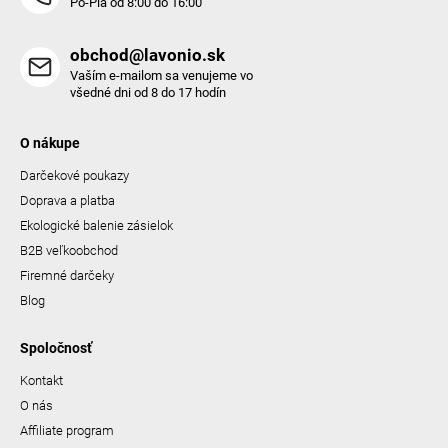
Po-Pia od 8:00 do 16:00
obchod@lavonio.sk
Vaším e-mailom sa venujeme vo
všedné dni od 8 do 17 hodín
O nákupe
Darčekové poukazy
Doprava a platba
Ekologické balenie zásielok
B2B veľkoobchod
Firemné darčeky
Blog
Spoločnosť
Kontakt
O nás
Affiliate program