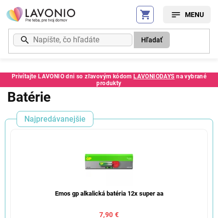
Prejsť
na
obsah
Hľadať
Privítajte LAVONIO dni so zľavovým kódom
LAVONIODAYS
na vybrané
produkty
Batérie
Najpredávanejšie
Emos gp alkalická batéria 12x super aa
7,90 €