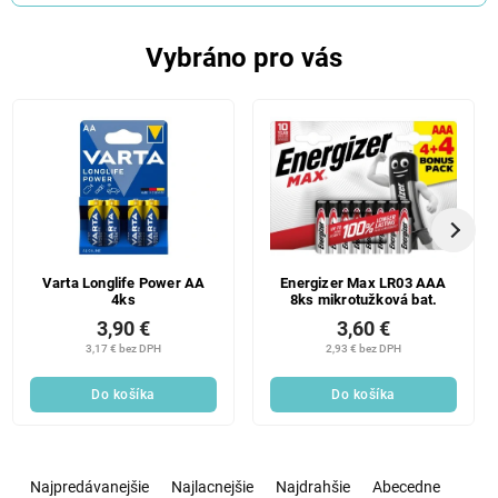
Vybráno pro vás
Varta Longlife Power AA
Energizer Max LR03 AAA
4ks
8ks mikrotužková bat.
3,90 €
3,60 €
3,17 € bez DPH
2,93 € bez DPH
Do košíka
Do košíka
R
a
Najpredávanejšie
Najlacnejšie
Najdrahšie
Abecedne