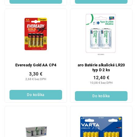
Eveready Gold AA CP4
aro Batérie alkalické LR20
typ D 2 ks
3,30 €
12,40 €
2,68 € bez DPH
10,08 € bez DPH
Do košíka
Do košíka