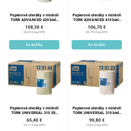
Papierové uteráky v miniroli
Papierové uteráky v miniroli
TORK ADVANCED 420 biela
TORK ADVANCED 415 biela
M1 - 11ks
M1 - 11ks
108,30 €
106,70 €
88,05 € bez DPH
86,75 € bez DPH
Do košíka
Do košíka
Papierové uteráky v miniroli
Papierové uteráky v miniroli
TORK UNIVERSAL 310 žlté
TORK UNIVERSAL 310 biela
M1 - 11ks
M1 - 11ks
65,40 €
90,80 €
53,17 € bez DPH
73,82 € bez DPH