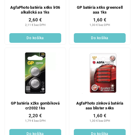
AgfaPhoto batéria x4ks lr06
GP batéria x4ks greencell
alkalická aa 1ks
aaa 1ks
2,60 €
1,60 €
2,11 € bez DPH
1,30 € bez DPH
Do košíka
Do košíka
GP batéria x2ks gombíková
AgfaPhoto zinková batéria
cr2032 1ks
aaa blister x4ks
2,20 €
1,60 €
1,79 € bez DPH
1,30 € bez DPH
Do košíka
Do košíka