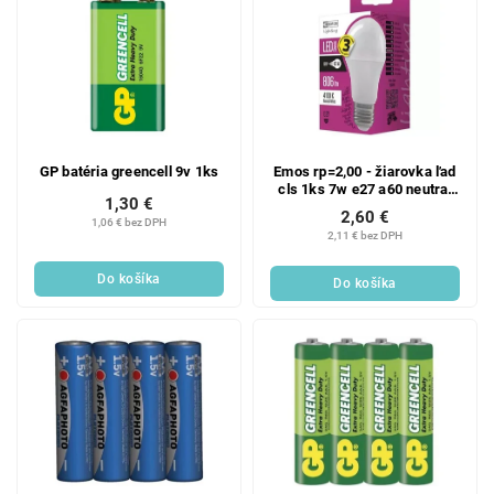
GP batéria greencell 9v 1ks
Emos rp=2,00 - žiarovka ľad
cls 1ks 7w e27 a60 neutral
1,30 €
white 1ks
2,60 €
1,06 € bez DPH
2,11 € bez DPH
Do košíka
Do košíka