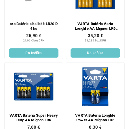
aro Batérie alkalické LR20 D
VARTA Batéria Varta
4 ks
Longlife AA Mignon LR6
ceruzkové 16 ks
25,90 €
35,20 €
21,06 € bez DPH
28,62 € bez DPH
Do košíka
Do košíka
VARTA Batéria Super Heavy
VARTA Batéria Longlife
Duty AA Mignon LR6
Power AA Mignon LR6
ceruzkové 8 ks
ceruzková 2 ks
7,80 €
8,30 €