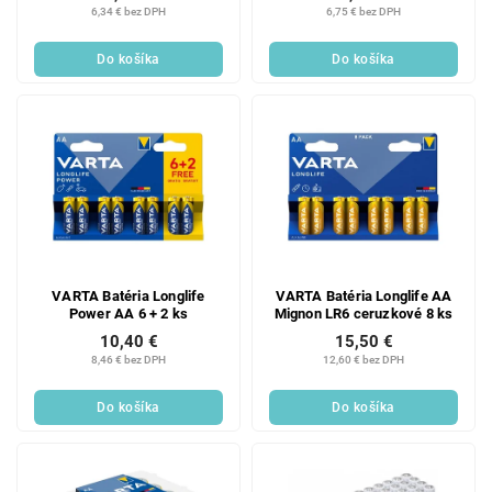
6,34 € bez DPH
6,75 € bez DPH
Do košíka
Do košíka
VARTA Batéria Longlife
VARTA Batéria Longlife AA
Power AA 6 + 2 ks
Mignon LR6 ceruzkové 8 ks
10,40 €
15,50 €
8,46 € bez DPH
12,60 € bez DPH
Do košíka
Do košíka