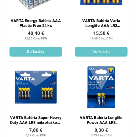
VARTA Energy Batéria AAA
VARTA Batéria Varta
Plastic Free 24 ks
Longlife AAA LR3
mikrotužkové 8 ks
40,40 €
15,50 €
32,85 € bez DPH
12,60 € bez DPH
Do košíka
Do košíka
VARTA Batéria Super Heavy
VARTA Batéria Longlife
Duty AAA LR3 mikrotužkové
Power AAA LR3
8 ks
mikrotužkové 2 ks
7,80 €
8,30 €
6,34 € bez DPH
6,75 € bez DPH