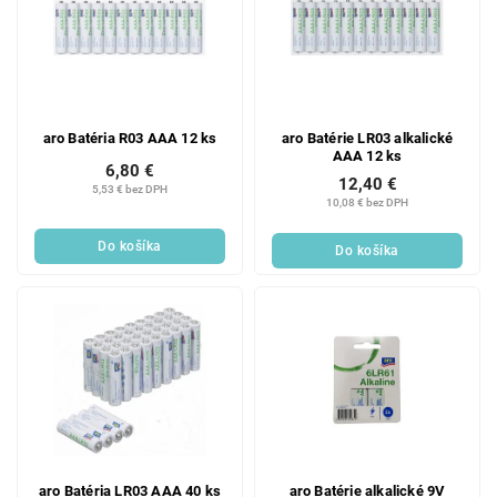
aro Batéria R03 AAA 12 ks
aro Batérie LR03 alkalické
AAA 12 ks
6,80 €
12,40 €
5,53 € bez DPH
10,08 € bez DPH
Do košíka
Do košíka
aro Batéria LR03 AAA 40 ks
aro Batérie alkalické 9V