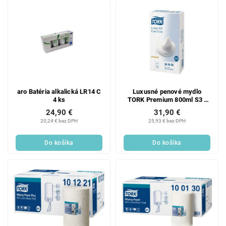
aro Batéria alkalická LR14 C
Luxusné penové mydlo
4 ks
TORK Premium 800ml S3 -
1ks
24,90 €
31,90 €
20,24 € bez DPH
25,93 € bez DPH
Do košíka
Do košíka