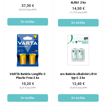
6LR61 2 ks
37,30 €
14,50 €
30,33 € bez DPH
11,79 € bez DPH
Do košíka
Do košíka
VARTA Batéria Longlife C
aro Batérie alkalické LR14
Plastic Free 2 ks
typ C 2 ks
10,20 €
12,40 €
8,29 € bez DPH
10,08 € bez DPH
Do košíka
Do košíka