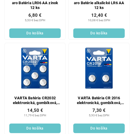
aro Batéria LR06 AA zinok
aro Batérie alkalické LR6 AA
12 ks
12 ks
6,80 €
12,40 €
5,53 € bez DPH
10,08 € bez DPH
Do košíka
Do košíka
VARTA Batéria CR2032
VARTA Batéria CR 2016
elektronická, gombíková,
elektronická, gombíková,
lítiová 5 ks
lítiová 2 ks
14,50 €
7,30 €
11,79 € bez DPH
5,93 € bez DPH
Do košíka
Do košíka