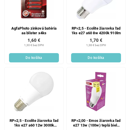
AgfaPhoto zinková batéria
RP=2,5 - Ecolite žiarovka ľad
aa blister x4ks
1ks e27 a60 8w 4200k 910lm
1,60 €
1,70 €
1,30 € bez DPH
1,38 € bez DPH
Do košíka
Do košíka
RP=2,5 - Ecolite žiarovka ľad
RP=2,00 - Emos žiarovka ľad
1ks e27 a60 12w 3000k
e27 13w (100w) teplá biela
1320lm
1ks