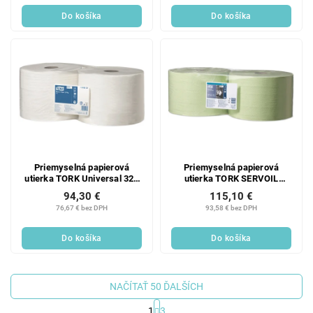
Do košíka
Do košíka
Priemyselná papierová
Priemyselná papierová
utierka TORK Universal 320
utierka TORK SERVOIL
rolka - 2ks
GREEN 2vr.,24cm - 2ks
94,30 €
115,10 €
76,67 € bez DPH
93,58 € bez DPH
Do košíka
Do košíka
NAČÍTAŤ 50 ĎALŠÍCH
1
3