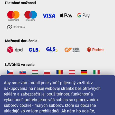
Platobné možnosti
Možnosti doručenia
LAVONIO vo svete
Aby sme vám mohli poskytnúť príjemný zážitok z
nakupovania na našej webovej stránke bez otravných
reklám a zabezpečiť jej použiteľnosť, funkčnosť a
Pre akcie, súťaže a zľavy nás sledujte na:
výkonnosť, potrebujeme váš súhlas so spracovaním
súborov cookie - malých súborov, ktoré sa dočasne
ukladajú vo vašom prehliadači. Ak nám ho udelíte,