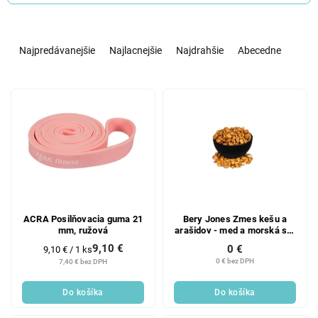
R
a
Najpredávanejšie
Najlacnejšie
Najdrahšie
Abecedne
d
e
V
n
ý
i
p
e
i
p
s
r
p
o
r
d
o
u
d
k
ACRA Posilňovacia guma 21
Bery Jones Zmes kešu a
mm, ružová
arašidov - med a morská soľ
u
t
500g
9,10 €
0 €
k
o
Jednotková
9,10 € / 1 ks
cena:
0 € bez DPH
7,40 € bez DPH
t
v
o
Do košíka
Do košíka
v