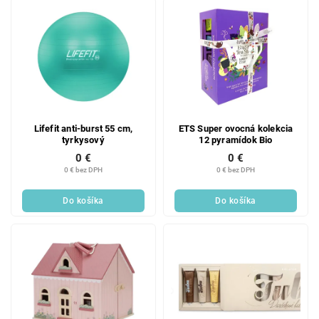
Lifefit anti-burst 55 cm,
ETS Super ovocná kolekcia
tyrkysový
12 pyramídok Bio
0 €
0 €
0 € bez DPH
0 € bez DPH
Do košíka
Do košíka