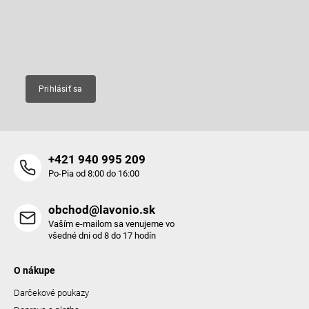
i
produktoch na našom e-shope.
i
e
e
p
Email
r
v
k
y
Prihlásiť sa
v
ý
p
i
s
+421 940 995 209
u
Po-Pia od 8:00 do 16:00
obchod@lavonio.sk
Vaším e-mailom sa venujeme vo
všedné dni od 8 do 17 hodín
O nákupe
Darčekové poukazy