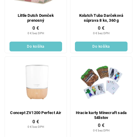
Little Dutch Domček
Kolatch Tuba Darčeková
prenosný
súprava 8 ks, 360 g
0 €
0 €
0 € bez DPH
0 € bez DPH
Do košíka
Do košíka
Concept ZV1200 Perfect Air
Hracie karty Minecraft sada
54listov
0 €
0 €
0 € bez DPH
0 € bez DPH