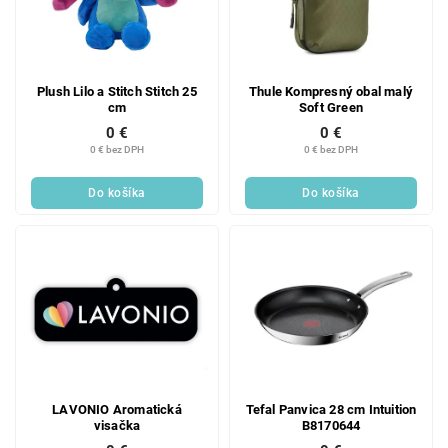
Plush Lilo a Stitch Stitch 25
Thule Kompresný obal malý
cm
Soft Green
0 €
0 €
0 € bez DPH
0 € bez DPH
Do košíka
Do košíka
LAVONIO Aromatická
Tefal Panvica 28 cm Intuition
visačka
B8170644