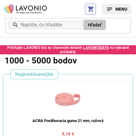
Prejsť
na
obsah
Hľadať
Privítajte LAVONIO dni so zľavovým kódom
LAVONIODAYS
na vybrané
produkty
1000 - 5000 bodov
Najpredávanejšie
ACRA Posilňovacia guma 21 mm, ružová
9,10 €