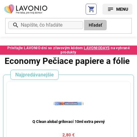
Prejsť
na
obsah
Hľadať
Privítajte LAVONIO dni so zľavovým kódom
LAVONIODAYS
na vybrané
produkty
Economy Pečiace papiere a fólie
Najpredávanejšie
Q Clean alobal grilovací 10ml extra pevný
2,80 €