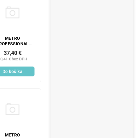
METRO
ROFESSIONAL
ička Long VENTO
37,40 €
12 ks
0,41 € bez DPH
Do košíka
METRO