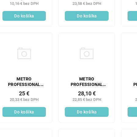
10,16 € bez DPH
23,58 € bez DPH
1
Do košíka
Do košíka
METRO
METRO
PROFESSIONAL
PROFESSIONAL
P
Lyžička moka Vien 6
Lyžička moka Laris
Lyži
25 €
28,10 €
ks
12 ks
20,33 € bez DPH
22,85 € bez DPH
2
Do košíka
Do košíka