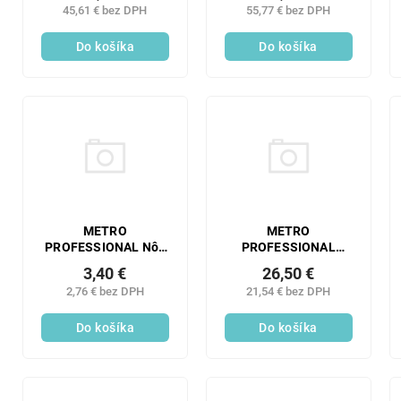
45,61 € bez DPH
55,77 € bez DPH
Do košíka
Do košíka
METRO
METRO
PROFESSIONAL Nôž
PROFESSIONAL
dezertný BAGUETTE
Lyžička na kávu Vien
3,40 €
26,50 €
12 ks
6 ks
2,76 € bez DPH
21,54 € bez DPH
Do košíka
Do košíka