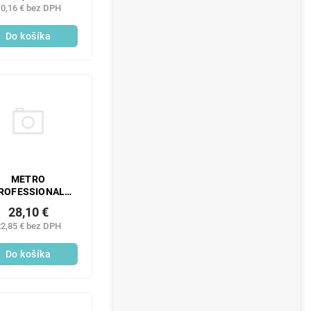
0,16 € bez DPH
Do košíka
METRO
ROFESSIONAL
čka moka Vento 6
28,10 €
ks
2,85 € bez DPH
Do košíka