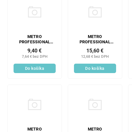
METRO
METRO
PROFESSIONAL
PROFESSIONAL
Lyžička moka Hotel 6
Lyžička moka Glassia
9,40 €
15,60 €
ks
12 ks
7,64 € bez DPH
12,68 € bez DPH
Do košíka
Do košíka
METRO
METRO