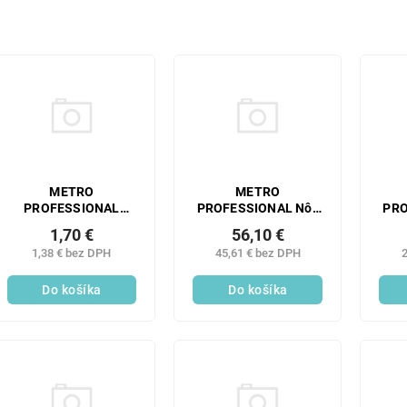
METRO
METRO
PROFESSIONAL
PROFESSIONAL Nôž
PRO
Vidlička cake
steak VENTO 12 ks
s
1,70 €
56,10 €
BAGUETTE 12 ks
1,38 € bez DPH
45,61 € bez DPH
2
Do košíka
Do košíka