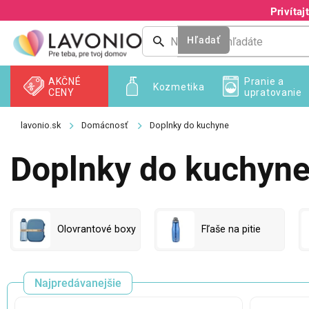
Prejsť
Privíta
na
obsah
Hľadať
AKČNÉ
Pranie a
Kozmetika
CENY
upratovanie
Domácnosť
Doplnky do kuchyne
Doplnky do kuchyn
Olovrantové boxy
Fľaše na pitie
Najpredávanejšie