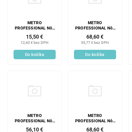
METRO
METRO
PROFESSIONAL Nôž
PROFESSIONAL Nôž
steak pizza 8 ks
steak LARISSA 12 ks
15,50 €
68,60 €
12,60 € bez DPH
55,77 € bez DPH
Do košíka
Do košíka
METRO
METRO
PROFESSIONAL Nôž
PROFESSIONAL Nôž
jedálenský VENTO 12
jedálenský Laris 12
56,10 €
68,60 €
ks
ks