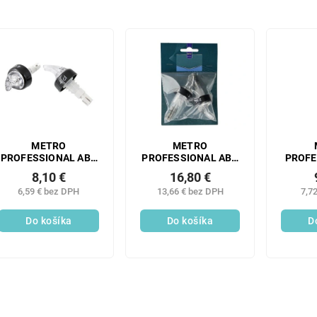
METRO
METRO
PROFESSIONAL ABS
PROFESSIONAL ABS
PROFE
Lievik dávkovací 40
Lievik dávkovací 20
Lyžica
8,10 €
16,80 €
ml 2 ks
ml 2 ks
nerez s
6,59 € bez DPH
13,66 € bez DPH
7,7
Do košíka
Do košíka
D