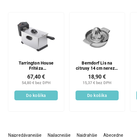
Tarrington House
Berndorf Lis na
Fritéza
citrusy 14 cm nerez 1
FR2000/2200E 1 ks
ks
67,40 €
18,90 €
54,80 € bez DPH
15,37 € bez DPH
Do košíka
Do košíka
R
a
Najpredávanejšie
Najlacnejšie
Najdrahšie
Abecedne