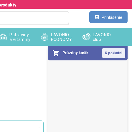
produkty
Kontakt
Veľkoobchod
Prihlásenie
Potraviny
LAVONIO
LAVONIO
a vitamíny
ECONOMY
club
Prázdny košík
B
o
č
n
ý
p
a
n
e
l