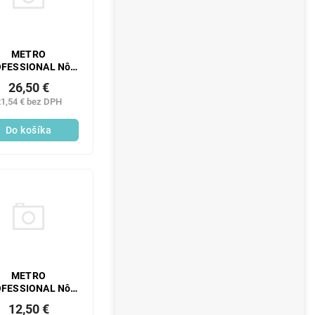
METRO
FESSIONAL Nôž
álenský Vien 3 ks
26,50 €
1,54 € bez DPH
Do košíka
METRO
FESSIONAL Nôž
zert Hotel 3 ks
12,50 €