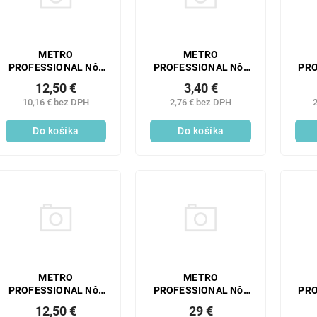
METRO
METRO
PROFESSIONAL Nôž
PROFESSIONAL Nôž
PRO
steak HOTEL 3 ks
steak BAGUETTE 12
jed
12,50 €
3,40 €
ks
10,16 € bez DPH
2,76 € bez DPH
2
Do košíka
Do košíka
METRO
METRO
PROFESSIONAL Nôž
PROFESSIONAL Nôž
PRO
jedálenský Hotel 3 ks
jedálenský
de
12,50 €
29 €
BAGUETTE 12 ks