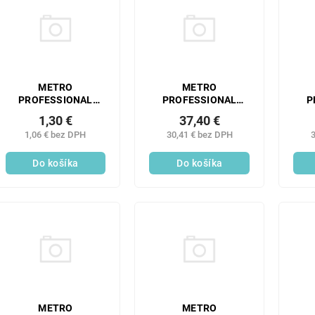
METRO
METRO
PROFESSIONAL
PROFESSIONAL
P
Lyžička moka
Lyžička long Vien 6 ks
Lyž
1,30 €
37,40 €
BAGUETTE 12 ks
1,06 € bez DPH
30,41 € bez DPH
3
Do košíka
Do košíka
METRO
METRO