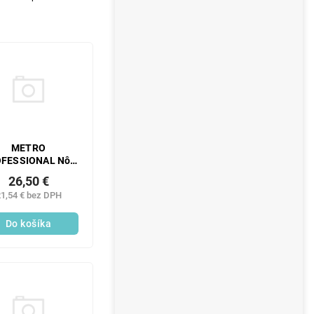
METRO
FESSIONAL Nôž
teak Vien 3 ks
26,50 €
1,54 € bez DPH
Do košíka