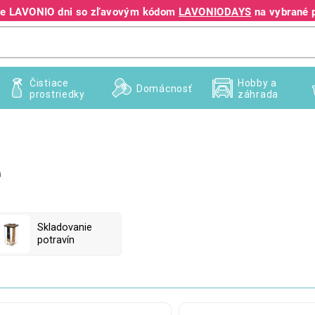
jte LAVONIO dni so zľavovým kódom
LAVONIODAYS
na vybrané 
+421 940 995 209
Čistiace
Hobby a
Domácnosť
prostriedky
záhrada
e
Skladovanie
potravín