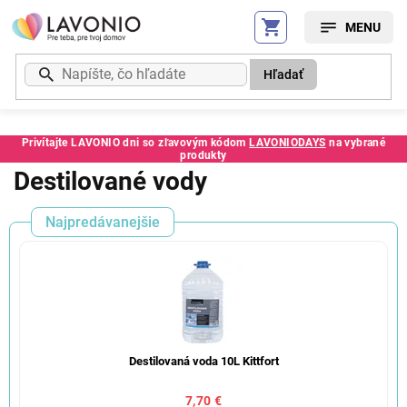
Prejsť
na
obsah
Hľadať
Privítajte LAVONIO dni so zľavovým kódom
LAVONIODAYS
na vybrané
produkty
Destilované vody
Najpredávanejšie
Destilovaná voda 10L Kittfort
7,70 €