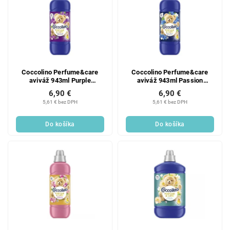
Coccolino Perfume&care
Coccolino Perfume&care
aviváž 943ml Purple
aviváž 943ml Passion
Orchid&Blueberry
Flower&Bergamot
6,90 €
6,90 €
5,61 € bez DPH
5,61 € bez DPH
Do košíka
Do košíka