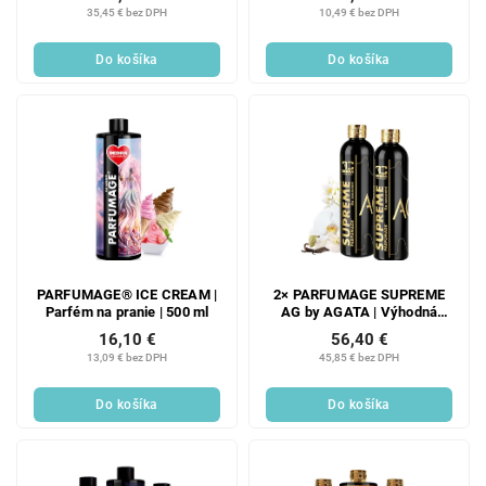
pranie | 300 ml | 60 praní
35,45 € bez DPH
10,49 € bez DPH
Do košíka
Do košíka
PARFUMAGE® ICE CREAM |
2× PARFUMAGE SUPREME
Parfém na pranie | 500 ml
AG by AGATA | Výhodná
sada | 4× koncentrovaný
16,10 €
56,40 €
parfém na pranie | 600 ml |
13,09 € bez DPH
45,85 € bez DPH
120 praní
Do košíka
Do košíka