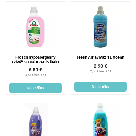
Frosch hypoalergénny
Fresh Air aviváž 1L Ocean
aviváž 900ml Kvet Ibišteka
2,90 €
6,80 €
2,36 € bez DPH
5,53 € bez DPH
Do košíka
Do košíka