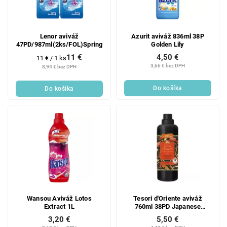
Lenor aviváž
Azurit aviváž 836ml 38P
47PD/987ml(2ks/FOL)Spring
Golden Lily
11 €
4,50 €
Jednotková
11 € / 1 ks
cena:
3,66 € bez DPH
8,94 € bez DPH
Do košíka
Do košíka
Wansou Aviváž Lotos
Tesori d'Oriente aviváž
Extract 1L
760ml 38PD Japanese
Rituals
3,20 €
5,50 €