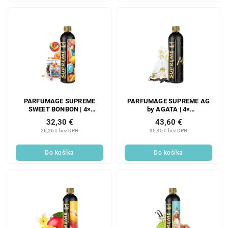
PARFUMAGE SUPREME
PARFUMAGE SUPREME AG
SWEET BONBON | 4×
by AGATA | 4×
koncentrovaný parfém na
koncentrovaný parfém na
32,30 €
43,60 €
pranie | 300 ml | 60 praní
pranie | 300 ml | 60 praní
26,26 € bez DPH
35,45 € bez DPH
Do košíka
Do košíka