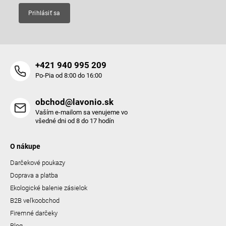
p
Prihlásiť sa
i
s
u
+421 940 995 209
Po-Pia od 8:00 do 16:00
obchod@lavonio.sk
Vaším e-mailom sa venujeme vo
všedné dni od 8 do 17 hodín
O nákupe
Darčekové poukazy
Doprava a platba
Ekologické balenie zásielok
B2B veľkoobchod
Firemné darčeky
Blog