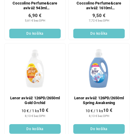
Coccolino Perfume&care
Coccolino Perfume&care
aviváž 943ml
aviváž 1610ml
Honeysuckle&Sandalwood
Waterlily&Grapefruit
6,90 €
9,50 €
5,61 € bez DPH
7,72 € bez DPH
Do košíka
Do košíka
Lenor aviváž 126PD/2650ml
Lenor aviváž 126PD/2650ml
Gold Orchid
Spring Awakening
10 €
10 €
Jednotková
Jednotková
10 € / 1 ks
10 € / 1 ks
cena:
cena:
8,13 € bez DPH
8,13 € bez DPH
Do košíka
Do košíka