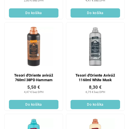
2,60 € bez DPH
4,47 € bez DPH
Do košíka
Do košíka
Tesori d'Oriente aviváž
Tesori d'Oriente Aviváž
760ml 38PD Hammam
1160ml White Musk
5,50 €
8,30 €
4,47 € bez DPH
6,75 € bez DPH
Do košíka
Do košíka