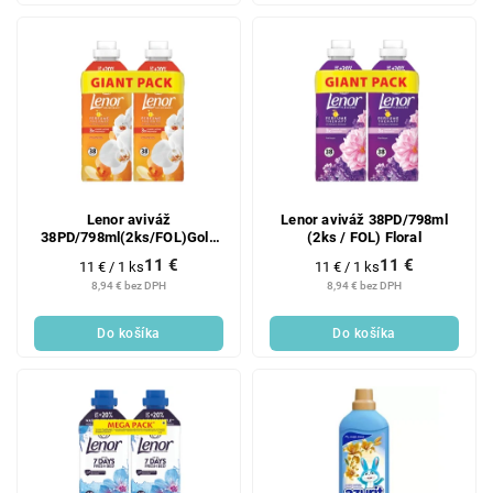
Lenor aviváž
Lenor aviváž 38PD/798ml
38PD/798ml(2ks/FOL)Gold
(2ks / FOL) Floral
Orchid
11 €
11 €
Jednotková
Jednotková
11 € / 1 ks
11 € / 1 ks
cena:
cena:
8,94 € bez DPH
8,94 € bez DPH
Do košíka
Do košíka