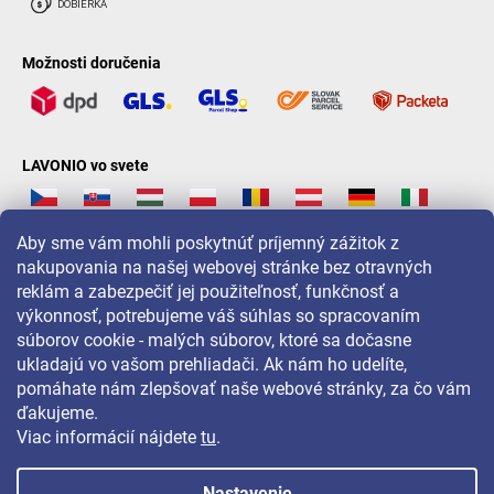
Možnosti doručenia
LAVONIO vo svete
Aby sme vám mohli poskytnúť príjemný zážitok z
nakupovania na našej webovej stránke bez otravných
reklám a zabezpečiť jej použiteľnosť, funkčnosť a
Pre akcie, súťaže a zľavy nás sledujte na:
výkonnosť, potrebujeme váš súhlas so spracovaním
súborov cookie - malých súborov, ktoré sa dočasne
ukladajú vo vašom prehliadači. Ak nám ho udelíte,
pomáhate nám zlepšovať naše webové stránky, za čo vám
ďakujeme.
Viac informácií nájdete
tu
.
Nastavenie