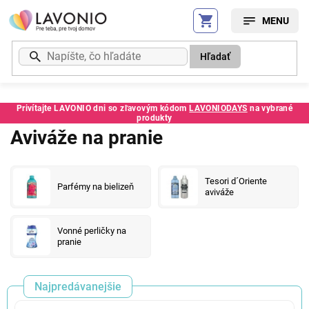
Prejsť
na
obsah
Hľadať
Privítajte LAVONIO dni so zľavovým kódom
LAVONIODAYS
na vybrané
produkty
Aviváže na pranie
Tesori d´Oriente
Parfémy na bielizeň
aviváže
Vonné perličky na
pranie
Najpredávanejšie