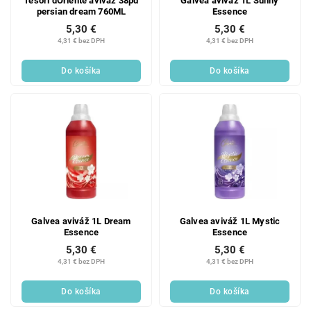
Tesori dOriente aviváž 38pd
Galvea aviváž 1L Sunny
persian dream 760ML
Essence
5,30 €
5,30 €
4,31 € bez DPH
4,31 € bez DPH
Do košíka
Do košíka
Galvea aviváž 1L Dream
Galvea aviváž 1L Mystic
Essence
Essence
5,30 €
5,30 €
4,31 € bez DPH
4,31 € bez DPH
Do košíka
Do košíka