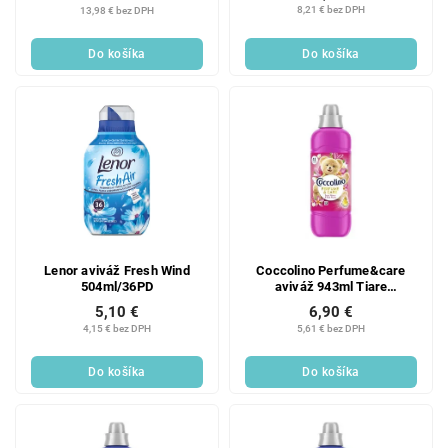
cena:
8,21 € bez DPH
13,98 € bez DPH
t
v
o
Do košíka
Do košíka
v
Lenor aviváž Fresh Wind
Coccolino Perfume&care
504ml/36PD
aviváž 943ml Tiare
Flower&Red Fruits
5,10 €
6,90 €
4,15 € bez DPH
5,61 € bez DPH
Do košíka
Do košíka