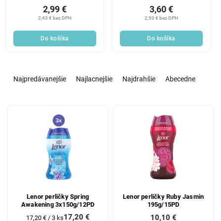
2,99 €
3,60 €
2,43 € bez DPH
2,93 € bez DPH
Do košíka
Do košíka
R
a
Najpredávanejšie
Najlacnejšie
Najdrahšie
Abecedne
d
e
V
n
ý
i
p
e
i
p
s
r
p
o
r
d
o
u
d
k
Lenor perličky Spring
Lenor perličky Ruby Jasmin
Awakening 3x150g/12PD
195g/15PD
u
t
17,20 €
10,10 €
k
o
Jednotková
17,20 € / 3 ks