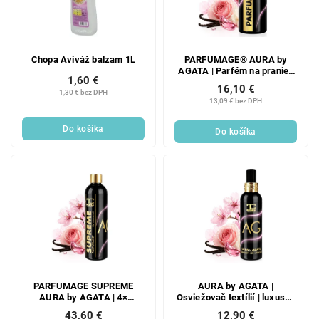
Chopa Aviváž balzam 1L
PARFUMAGE® AURA by
AGATA | Parfém na pranie |
1,60 €
500 ml
16,10 €
1,30 € bez DPH
13,09 € bez DPH
Do košíka
Do košíka
PARFUMAGE SUPREME
AURA by AGATA |
AURA by AGATA | 4×
Osviežovač textílií | luxusný
koncentrovaný parfém na
parfémový sprej | 200 ml
43,60 €
12,90 €