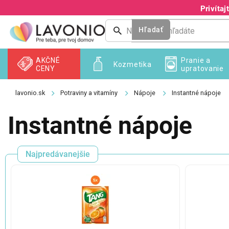
Prejsť
Privíta
na
obsah
Hľadať
AKČNÉ
Pranie a
Kozmetika
CENY
upratovanie
Potraviny a vitamíny
Nápoje
Instantné nápoje
Instantné nápoje
Najpredávanejšie