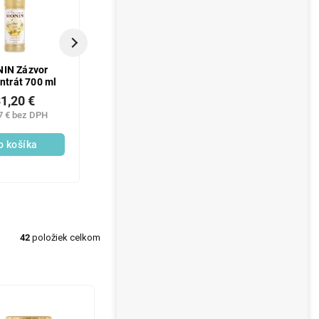
IN Zázvor
Cozy instantný čaj
Frapé Fra
ntrát 700 ml
@16x15g s príchuťou
vanilkové 2
guavy
1,20 €
5,60 €
3,60 €
7 € bez DPH
4,55 € bez DPH
2,93 € bez 
o košíka
Do košíka
Do košík
42
položiek celkom