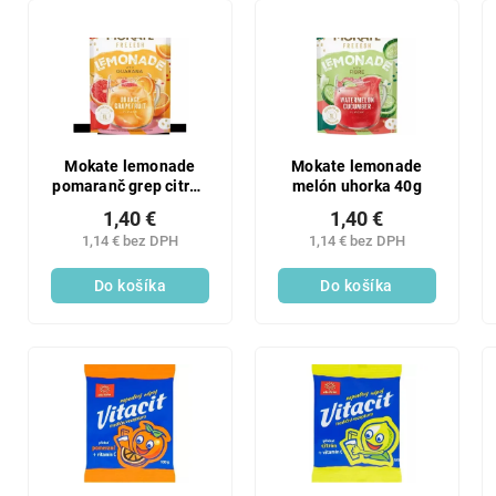
SALECODE:LAVONIODAYS:5:%
SALECODE:LAVONIODAYS:5:%
Mokate lemonade
Mokate lemonade
pomaranč grep citrón
melón uhorka 40g
40g
1,40 €
1,40 €
1,14 € bez DPH
1,14 € bez DPH
Do košíka
Do košíka