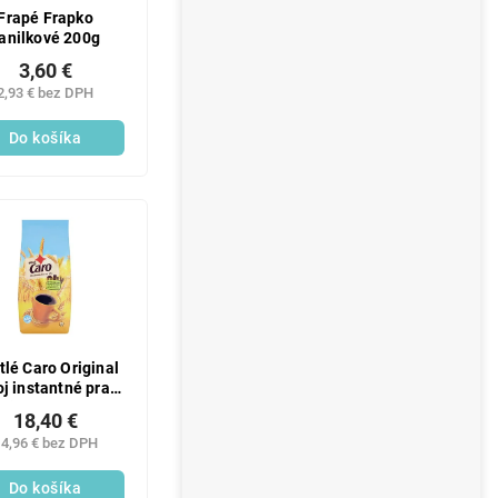
Frapé Frapko
anilkové 200g
3,60 €
2,93 € bez DPH
Do košíka
tlé Caro Original
j instantné praž.
ovinová zmes 500
18,40 €
g
4,96 € bez DPH
Do košíka