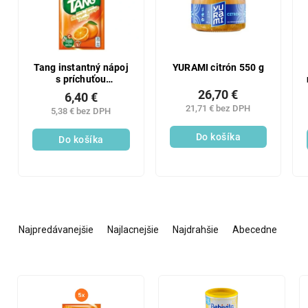
Tang instantný nápoj
YURAMI citrón 550 g
s príchuťou
pomaranča 5x30 g
26,70 €
6,40 €
21,71 € bez DPH
5,38 € bez DPH
Do košíka
Do košíka
R
a
Najpredávanejšie
Najlacnejšie
Najdrahšie
Abecedne
d
e
n
V
i
ý
e
p