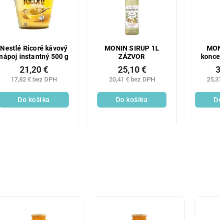
Nestlé Ricoré kávový
MONIN SIRUP 1L
MON
nápoj instantný 500 g
ZÁZVOR
konce
21,20 €
25,10 €
3
17,82 € bez DPH
20,41 € bez DPH
25,3
Do košíka
Do košíka
D