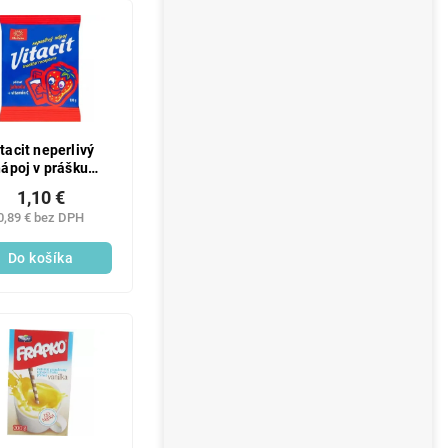
tacit neperlivý
ápoj v prášku
hoda+vitamín c
1,10 €
100g
0,89 € bez DPH
Do košíka