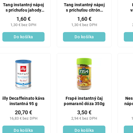
Tang instantný nápoj
Tang instantný nápoj
s príchuťou jahody
s príchuťou citróna
v
30g
30g
1,60 €
1,60 €
1,30 € bez DPH
1,30 € bez DPH
Do košíka
Do košíka
illy Decaffeinato káva
Frapé instantný čaj
Nes
instantná 95 g
pomaranč dóza 350g
nápo
káv
20,70 €
3,50 €
16,83 € bez DPH
2,94 € bez DPH
1
Do košíka
Do košíka