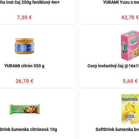
ita inst čaj 200g feniklový 4m+
YURAMI Yuzu s m
7,30 €
42,70 €
YURAMI citrón 550 g
Cozy instantný čaj @16x15
26,70 €
5,60 €
tDrink šumenka citrónová 10g
SoftDrink šumenka br