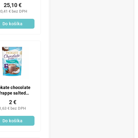
25,10 €
0,41 € bez DPH
Do košíka
kate chocolate
frappe salted
caramel 104g
2 €
1,63 € bez DPH
Do košíka