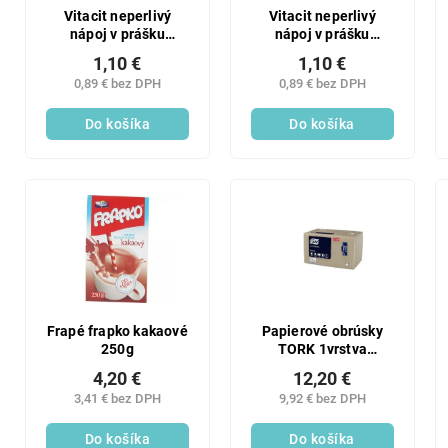
Vitacit neperlivý
Vitacit neperlivý
nápoj v prášku
nápoj v prášku
pomaranč + vitamín c
citrón+vitamín c 100g
1,10 €
1,10 €
100g
0,89 € bez DPH
0,89 € bez DPH
Do košíka
Do košíka
Frapé frapko kakaové
Papierové obrúsky
250g
TORK 1vrstva
33x33cm Natural BIO
4,20 €
12,20 €
recyklované - 500ks
3,41 € bez DPH
9,92 € bez DPH
Do košíka
Do košíka