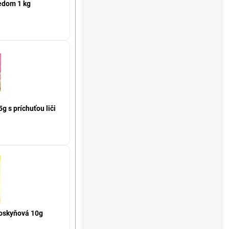
edom 1 kg
g s príchuťou liči
oskyňová 10g