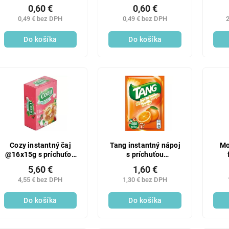
0,60 €
0,60 €
0,49 € bez DPH
0,49 € bez DPH
2
Do košíka
Do košíka
Cozy instantný čaj
Tang instantný nápoj
Mo
@16x15g s príchuťou
s príchuťou
guavy
pomaranča 30g
5,60 €
1,60 €
4,55 € bez DPH
1,30 € bez DPH
Do košíka
Do košíka