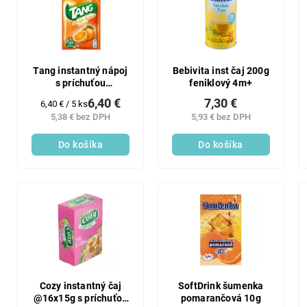
p
i
r
s
o
p
d
r
u
o
Tang instantný nápoj
Bebivita inst čaj 200g
k
s príchuťou
feniklový 4m+
d
pomaranča 5x30 g
t
u
6,40 €
7,30 €
Jednotková
6,40 € / 5 ks
o
k
cena:
5,38 € bez DPH
5,93 € bez DPH
v
t
Do košíka
Do košíka
o
v
Cozy instantný čaj
SoftDrink šumenka
@16x15g s príchuťou
pomarančová 10g