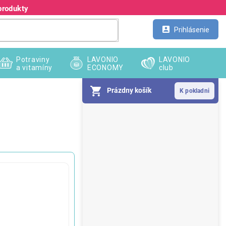
produkty
Kontakt
Veľkoobchod
Prihlásenie
Potraviny
LAVONIO
LAVONIO
a vitamíny
ECONOMY
club
Prázdny košík
B
o
č
n
ý
p
a
n
e
l