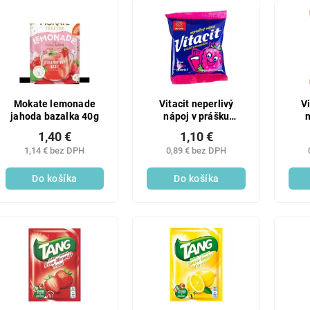
SALECODE:LAVONIODAYS:5:%
Mokate lemonade
Vitacit neperlivý
Vi
jahoda bazalka 40g
nápoj v prášku
n
malina + vitamín c
ja
1,40 €
1,10 €
100g
1,14 € bez DPH
0,89 € bez DPH
Do košíka
Do košíka