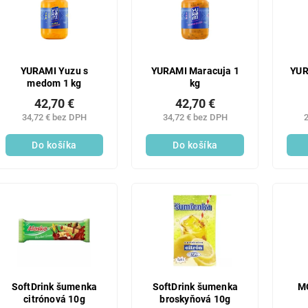
YURAMI Yuzu s
YURAMI Maracuja 1
YUR
medom 1 kg
kg
42,70 €
42,70 €
34,72 € bez DPH
34,72 € bez DPH
2
Do košíka
Do košíka
SoftDrink šumenka
SoftDrink šumenka
M
citrónová 10g
broskyňová 10g