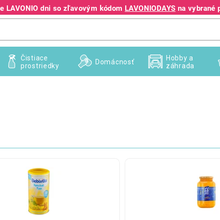
jte LAVONIO dni so zľavovým kódom
LAVONIODAYS
na vybrané 
+421 940 995 209
Čistiace
Hobby a
Domácnosť
prostriedky
záhrada