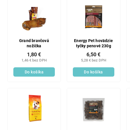
SALECODE:LAVONIODAYS:5:%
Grand bravčová
Energy Pet hovädzie
nožička
tyčky penové 230g
1,80 €
6,50 €
1,46 € bez DPH
5,28 € bez DPH
Do košíka
Do košíka
SALECODE:LAVONIODAYS:5:%