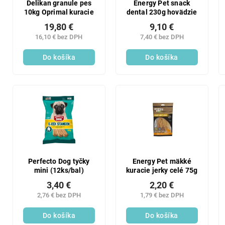
Delikan granule pes
Energy Pet snack
10kg Oprimal kuracie
dental 230g hovädzie
19,80 €
9,10 €
16,10 € bez DPH
7,40 € bez DPH
Do košíka
Do košíka
Perfecto Dog tyčky
Energy Pet mäkké
mini (12ks/bal)
kuracie jerky celé 75g
3,40 €
2,20 €
2,76 € bez DPH
1,79 € bez DPH
Do košíka
Do košíka