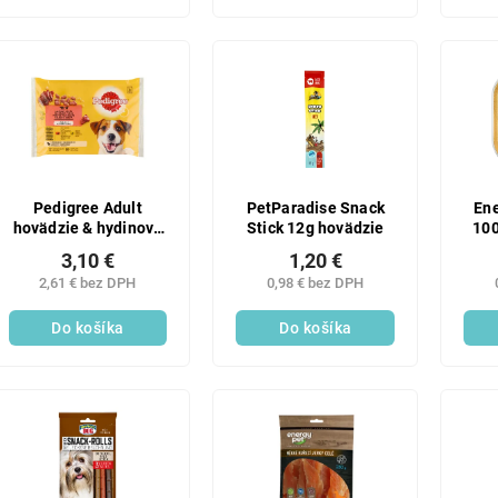
Pedigree Adult
PetParadise Snack
Ene
hovädzie & hydinové
Stick 12g hovädzie
100
4 x 100 g
3,10 €
1,20 €
2,61 € bez DPH
0,98 € bez DPH
Do košíka
Do košíka
SALECO