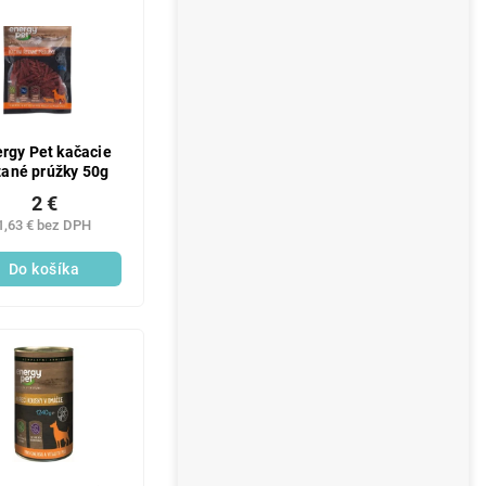
DE:LAVONIODAYS:5:%
rgy Pet kačacie
zané prúžky 50g
2 €
1,63 € bez DPH
Do košíka