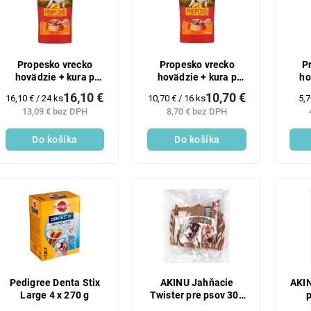
Propesko vrecko
Propesko vrecko
P
hovädzie + kura p
hovädzie + kura p
ho
24x100g
16x100g
16,10 €
10,70 €
Jednotková
Jednotková
Je
16,10 € / 24 ks
10,70 € / 16 ks
5,7
cena:
cena:
cen
13,09 € bez DPH
8,70 € bez DPH
Do košíka
Do košíka
Pedigree Denta Stix
AKINU Jahňacie
AKIN
Large 4 x 270 g
Twister pre psov 300
p
g