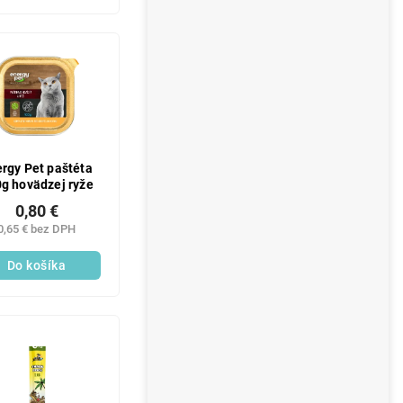
rgy Pet paštéta
g hovädzej ryže
0,80 €
0,65 € bez DPH
Do košíka
DE:LAVONIODAYS:5:%