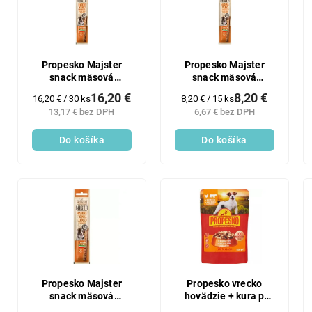
p
i
r
s
o
p
d
r
u
o
Propesko Majster
Propesko Majster
k
snack mäsová
snack mäsová
d
tyčinka s kuracím
tyčinka s kuracím
t
u
16,20 €
8,20 €
Jednotková
Jednotková
16,20 € / 30 ks
8,20 € / 15 ks
30x10g
15x10g
o
k
cena:
cena:
13,17 € bez DPH
6,67 € bez DPH
v
t
Do košíka
Do košíka
o
v
Propesko Majster
Propesko vrecko
snack mäsová
hovädzie + kura p
tyčinka s kuracím 10g
100g