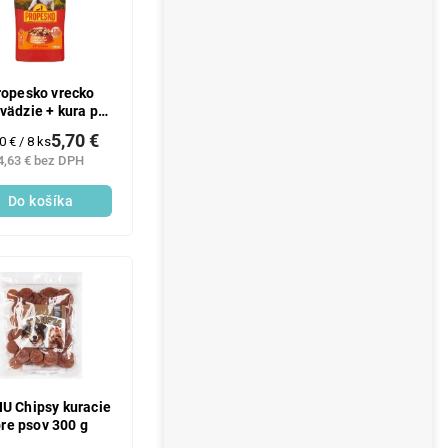
ropesko vrecko
vädzie + kura p
8x100g
5,70 €
dnotková
0 € / 8 ks
a:
4,63 € bez DPH
Do košíka
U Chipsy kuracie
re psov 300 g