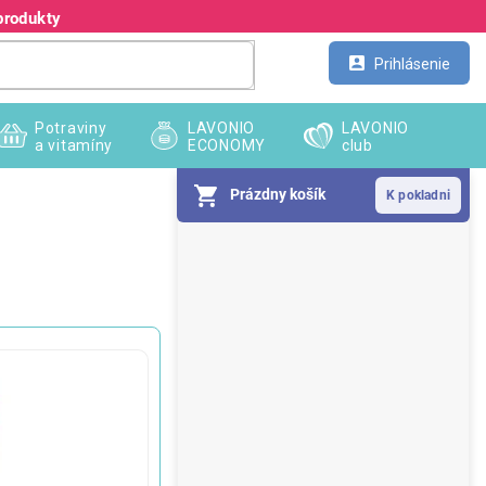
produkty
Kontakt
Veľkoobchod
Prihlásenie
Potraviny
LAVONIO
LAVONIO
a vitamíny
ECONOMY
club
Prázdny košík
B
o
č
n
ý
p
a
n
e
l