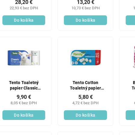
28,20 €
13,20 €
22,93 € bez DPH
10,73 € bez DPH
1
Do košíka
Do košíka
Tento Toaletný
Tento Cotton
papier Classic
Toaletný papier
T
3vrstvové 18 m 16
2vrstvový biely 16
2vr
9,90 €
5,80 €
roliek 1 ks
roliek
8,05 € bez DPH
4,72 € bez DPH
Do košíka
Do košíka