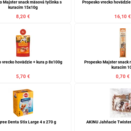
o Majster snack mäsová tyčinka s
Propesko vrecko hovädzie
kuracím 15x10g
8,20 €
16,10 €
 vrecko hovädzie + kura p 8x100g
Propesko Majster snack 
kuracím 1
5,70 €
0,70 €
ree Denta Stix Large 4 x 270 g
AKINU Jahňacie Twister