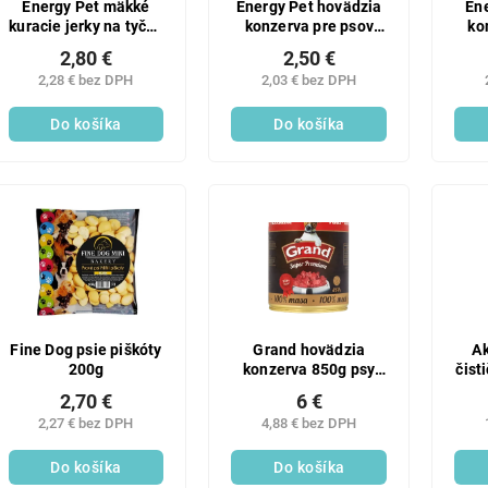
Energy Pet mäkké
Energy Pet hovädzia
Ene
kuracie jerky na tyčke
konzerva pre psov
ko
75g
1240g
2,80 €
2,50 €
2,28 € bez DPH
2,03 € bez DPH
Do košíka
Do košíka
SALECODE:LAVONIODAYS:5:%
Fine Dog psie piškóty
Grand hovädzia
Ak
200g
konzerva 850g psy
čist
superpr
s 
2,70 €
6 €
2,27 € bez DPH
4,88 € bez DPH
Do košíka
Do košíka