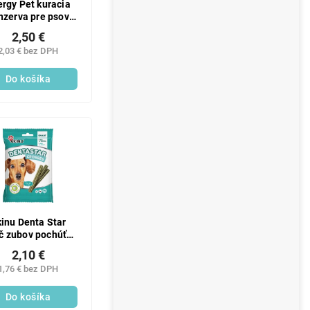
rgy Pet kuracia
nzerva pre psov
1240g
2,50 €
2,03 € bez DPH
Do košíka
inu Denta Star
ič zubov pochúťky
mätou 7ks 110 g
2,10 €
1,76 € bez DPH
Do košíka