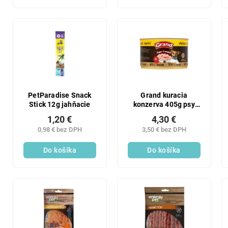
PetParadise Snack
Grand kuracia
Stick 12g jahňacie
konzerva 405g psy
superpr
1,20 €
4,30 €
0,98 € bez DPH
3,50 € bez DPH
Do košíka
Do košíka