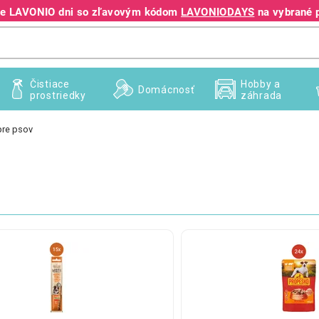
jte LAVONIO dni so zľavovým kódom
LAVONIODAYS
na vybrané 
+421 940 995 209
Čistiace
Hobby a
Domácnosť
prostriedky
záhrada
pre psov