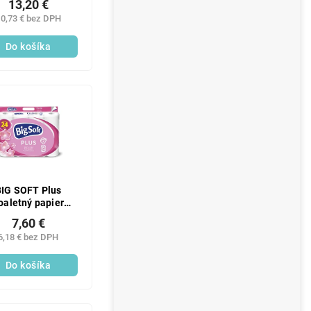
13,20 €
0,73 € bez DPH
Do košíka
BIG SOFT Plus
oaletný papier
stvový 17,6 m 24
7,60 €
ks
6,18 € bez DPH
Do košíka