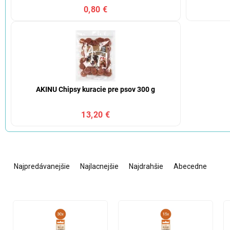
0,80 €
AKINU Chipsy kuracie pre psov 300 g
13,20 €
R
a
Najpredávanejšie
Najlacnejšie
Najdrahšie
Abecedne
d
e
n
V
i
ý
e
p