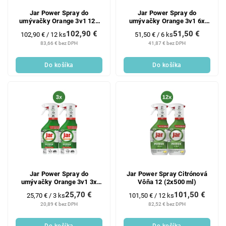
Jar Power Spray do
Jar Power Spray do
umývačky Orange 3v1 12x
umývačky Orange 3v1 6x
(2x500ml)
(2x500ml)
102,90 €
51,50 €
Jednotková
Jednotková
102,90 € / 12 ks
51,50 € / 6 ks
cena:
cena:
83,66 € bez DPH
41,87 € bez DPH
Do košíka
Do košíka
Jar Power Spray do
Jar Power Spray Citrónová
umývačky Orange 3v1 3x
Vôňa 12 (2x500 ml)
(2x500ml)
25,70 €
101,50 €
Jednotková
Jednotková
25,70 € / 3 ks
101,50 € / 12 ks
cena:
cena:
20,89 € bez DPH
82,52 € bez DPH