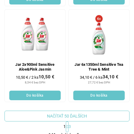
Jar 2x900ml Sensitive
Jar 6x1350ml Sensitive Tea
Aloe&Pink Jasmin
Tree & Mint
10,50 €
34,10 €
Jednotková
Jednotková
10,50 € / 2 ks
34,10 € / 6 ks
cena:
cena:
8,54 € bez DPH
27,72 € bez DPH
Do košíka
Do košíka
NAČÍTAŤ 50 ĎALŠÍCH
1
3
O