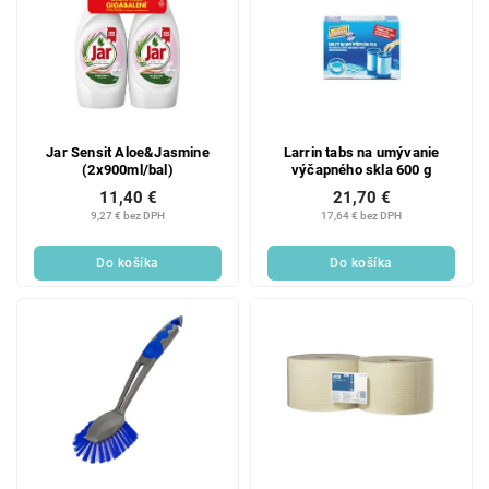
Jar Sensit Aloe&Jasmine
Larrin tabs na umývanie
(2x900ml/bal)
výčapného skla 600 g
11,40 €
21,70 €
9,27 € bez DPH
17,64 € bez DPH
Do košíka
Do košíka