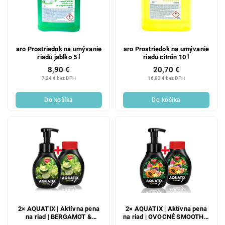
aro Prostriedok na umývanie
aro Prostriedok na umývanie
riadu jablko 5 l
riadu citrón 10 l
8,90 €
20,70 €
7,24 € bez DPH
16,83 € bez DPH
Do košíka
Do košíka
2× AQUATIX | Aktívna pena
2× AQUATIX | Aktívna pena
na riad | BERGAMOT &
na riad | OVOCNÉ SMOOTHIE
LEMON | 2× 300 ml
| 2× 300 ml