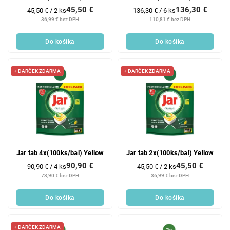
45,50 €
136,30 €
Jednotková
Jednotková
45,50 € / 2 ks
136,30 € / 6 ks
cena:
cena:
36,99 € bez DPH
110,81 € bez DPH
Do košíka
Do košíka
+ DARČEK ZDARMA
+ DARČEK ZDARMA
Jar tab 4x(100ks/bal) Yellow
Jar tab 2x(100ks/bal) Yellow
90,90 €
45,50 €
Jednotková
Jednotková
90,90 € / 4 ks
45,50 € / 2 ks
cena:
cena:
73,90 € bez DPH
36,99 € bez DPH
Do košíka
Do košíka
+ DARČEK ZDARMA