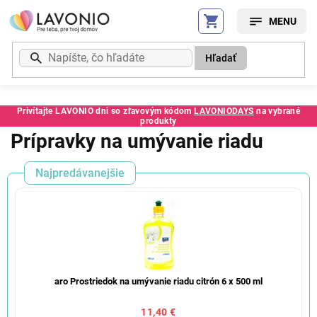
Prejsť
na
obsah
Hľadať
Privítajte LAVONIO dni so zľavovým kódom
LAVONIODAYS
na vybrané
produkty
Prípravky na umývanie riadu
Najpredávanejšie
aro Prostriedok na umývanie riadu citrón 6 x 500 ml
11,40 €