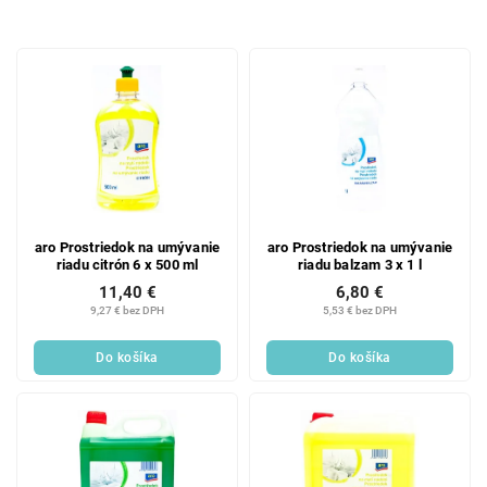
d
e
V
n
ý
i
p
e
i
p
s
r
p
o
r
d
o
u
d
k
aro Prostriedok na umývanie
aro Prostriedok na umývanie
riadu citrón 6 x 500 ml
riadu balzam 3 x 1 l
u
t
11,40 €
6,80 €
k
o
9,27 € bez DPH
5,53 € bez DPH
t
v
o
Do košíka
Do košíka
v