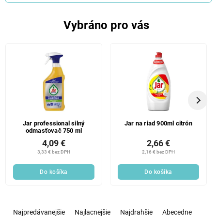
Vybráno pro vás
Jar professional silný
Jar na riad 900ml citrón
odmasťovač 750 ml
4,09 €
2,66 €
3,33 € bez DPH
2,16 € bez DPH
Do košíka
Do košíka
R
a
Najpredávanejšie
Najlacnejšie
Najdrahšie
Abecedne