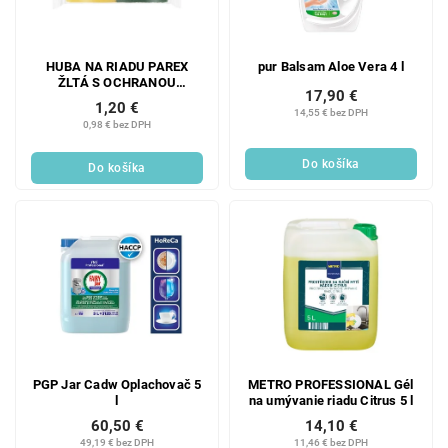
HUBA NA RIADU PAREX
pur Balsam Aloe Vera 4 l
ŽLTÁ S OCHRANOU
17,90 €
NECHTOV 2 KS
1,20 €
14,55 € bez DPH
0,98 € bez DPH
Do košíka
Do košíka
PGP Jar Cadw Oplachovač 5
METRO PROFESSIONAL Gél
l
na umývanie riadu Citrus 5 l
60,50 €
14,10 €
49,19 € bez DPH
11,46 € bez DPH