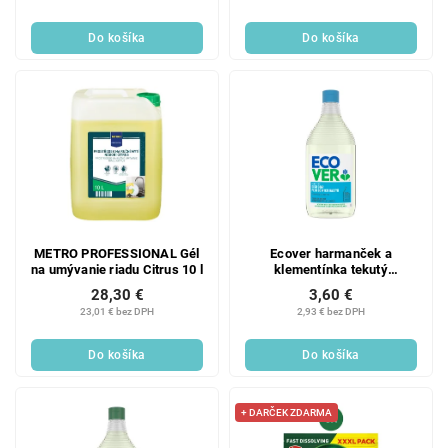
Do košíka
Do košíka
METRO PROFESSIONAL Gél
Ecover harmanček a
na umývanie riadu Citrus 10 l
klementínka tekutý
prípravok na umývanie
28,30 €
3,60 €
riadu, 450 ml
23,01 € bez DPH
2,93 € bez DPH
Do košíka
Do košíka
+ DARČEK ZDARMA