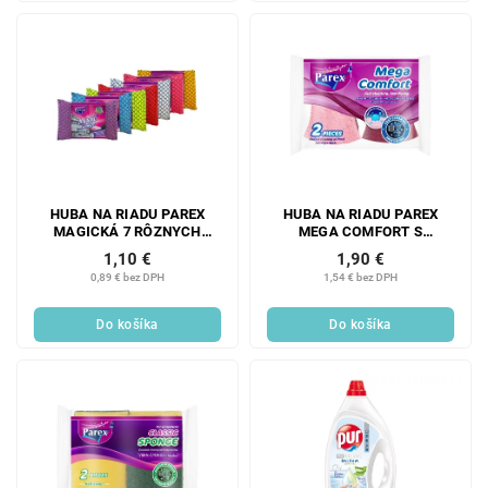
HUBA NA RIADU PAREX
HUBA NA RIADU PAREX
MAGICKÁ 7 RÔZNYCH
MEGA COMFORT S
FARIEB
OCHRANOU NECHTOV 2 KS
1,10 €
1,90 €
0,89 € bez DPH
1,54 € bez DPH
Do košíka
Do košíka