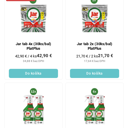
Jar tab 4x (30ks/bal)
Jar tab 2x (30ks/bal)
PlatPlus
PlatPlus
42,90 €
21,70 €
Jednotková
Jednotková
42,90 € / 4 ks
21,70 € / 2 ks
cena:
cena:
34,88 € bez DPH
17,64 € bez DPH
Do košíka
Do košíka