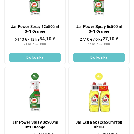
Jar Power Spray 12x500ml
Jar Power Spray 6x500ml
3v1 Orange
3v1 Orange
54,10 €
27,10 €
Jednotková
Jednotková
54,10 € / 12 ks
27,10 € / 6 ks
cena:
cena:
43,98 € bez DPH
22,03 € bez DPH
Do košíka
Do košíka
Jar Power Spray 3x500ml
Jar Extra 6x (2x650ml/fol)
3v1 Orange
Citrus