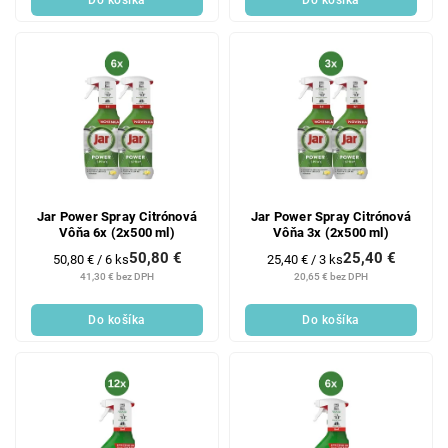
Do košíka
Do košíka
Jar Power Spray Citrónová
Jar Power Spray Citrónová
Vôňa 6x (2x500 ml)
Vôňa 3x (2x500 ml)
50,80 €
25,40 €
Jednotková
Jednotková
50,80 € / 6 ks
25,40 € / 3 ks
cena:
cena:
41,30 € bez DPH
20,65 € bez DPH
Do košíka
Do košíka