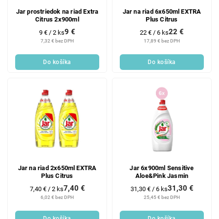
Jar prostriedok na riad Extra
Jar na riad 6x650ml EXTRA
Citrus 2x900ml
Plus Citrus
9 €
22 €
Jednotková
Jednotková
9 € / 2 ks
22 € / 6 ks
cena:
cena:
7,32 € bez DPH
17,89 € bez DPH
Do košíka
Do košíka
Jar na riad 2x650ml EXTRA
Jar 6x900ml Sensitive
Plus Citrus
Aloe&Pink Jasmin
7,40 €
31,30 €
Jednotková
Jednotková
7,40 € / 2 ks
31,30 € / 6 ks
cena:
cena:
6,02 € bez DPH
25,45 € bez DPH
Do košíka
Do košíka