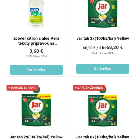
Ecover citrón a aloe Vera
Jar tab 3x(100ks/bal) Yellow
tekutý prípravok na
68,20 €
Jednotková
68,20 € / 3 ks
umývanie riadu, 450 ml
3,60 €
cena:
55,45 € bez DPH
2,93 € bez DPH
Do košíka
Do košíka
+ DARČEK ZDARMA
+ DARČEK ZDARMA
Jar tab 2x(100ks/bal) Yellow
Jar tab 6x(100ks/bal) Yellow