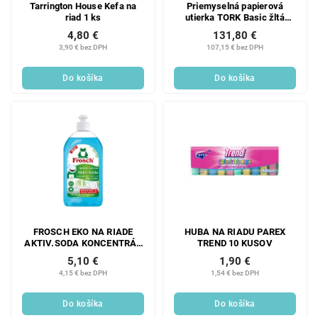
Tarrington House Kefa na
Priemyselná papierová
riad 1 ks
utierka TORK Basic žltá
1vrstva - 2ks
4,80 €
131,80 €
3,90 € bez DPH
107,15 € bez DPH
Do košíka
Do košíka
FROSCH EKO NA RIADE
HUBA NA RIADU PAREX
AKTIV.SODA KONCENTRÁT
TREND 10 KUSOV
500 ML
5,10 €
1,90 €
4,15 € bez DPH
1,54 € bez DPH
Do košíka
Do košíka