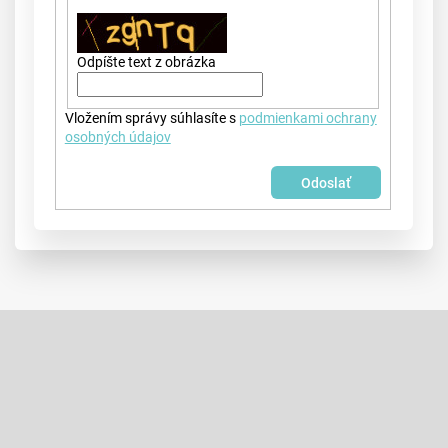
Odpíšte text z obrázka
Vložením správy súhlasíte s
podmienkami ochrany
osobných údajov
Odoslať
Z
á
p
Odoberať newsletter
ä
t
Vložte svoj e-mail a my Vám budeme zasielať informácie o nových
i
produktoch na našom e-shope.
e