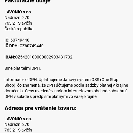
Fakturačné údaje
LAVONIO s.r.o.
Nadrazni 270
763 21 Slavičín
Česká republika
IČ:
60749440
IČ DPH:
CZ60749440
IBAN:
CZ5420100000002903431732
Sme platiteľmi DPH.
Informácie o DPH: Uplatňujeme daňový systém OSS (One Stop
Shop), čo znamená, že DPH účtujeme podľa sadzby platnej v krajine
doručenia. Ceny uvedené v našom internetovom obchode obsahujú
DPH v súlade s predpismi platnými vo vašej krajine.
Adresa pre vrátenie tovaru:
LAVONIO s.r.o.
Nadrazni 270
763 21 Slavičín