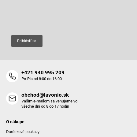
t
Vložte svoj e-mail a my Vám budeme zasielať informácie o nových
i
produktoch na našom e-shope.
i
e
e
p
Email
r
v
k
y
Prihlásiť sa
v
ý
p
i
s
+421 940 995 209
u
Po-Pia od 8:00 do 16:00
obchod@lavonio.sk
Vaším e-mailom sa venujeme vo
všedné dni od 8 do 17 hodín
O nákupe
Darčekové poukazy