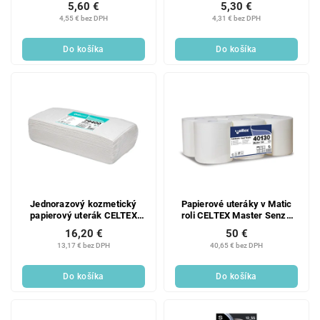
5,60 €
5,30 €
4,55 € bez DPH
4,31 € bez DPH
Do košíka
Do košíka
Jednorazový kozmetický
Papierové uteráky v Matic
papierový uterák CELTEX
roli CELTEX Master Senza
Evo Prof - 50ks
130 biela 2vrstvy - 6ks
16,20 €
50 €
13,17 € bez DPH
40,65 € bez DPH
Do košíka
Do košíka