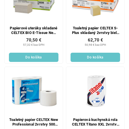
Papierové uteráky skladané
Toaletný papier CELTEX S-
CELTEX BIO E-Tissue New
Plus skladaný 2vrstvy biely
3750ks, 2vrstvy
9000ks - 1krt
70,50 €
62,70 €
57,32 € bez DPH
50,98 € bez DPH
Do košíka
Do košíka
Toaletný papier CELTEX New
Papierová kuchynská rola
Professional 2vrstvy 500
CELTEX Titano XXL 2vrstvy
útržkov biely - 4ks
60,5m - 1ks