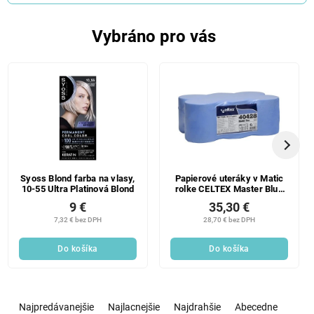
Vybráno pro vás
Syoss Blond farba na vlasy,
Papierové uteráky v Matic
10-55 Ultra Platinová Blond
rolke CELTEX Master Blue
140 modrá - 6ks
9 €
35,30 €
7,32 € bez DPH
28,70 € bez DPH
Do košíka
Do košíka
R
a
Najpredávanejšie
Najlacnejšie
Najdrahšie
Abecedne