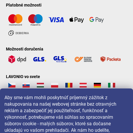
Platobné možnosti
Možnosti doručenia
LAVONIO vo svete
Aby sme vám mohli poskytnúť príjemný zážitok z
nakupovania na našej webovej stránke bez otravných
reklám a zabezpečiť jej použiteľnosť, funkčnosť a
Pre akcie, súťaže a zľavy nás sledujte na:
výkonnosť, potrebujeme váš súhlas so spracovaním
súborov cookie - malých súborov, ktoré sa dočasne
ukladajú vo vašom prehliadači. Ak nám ho udelíte,