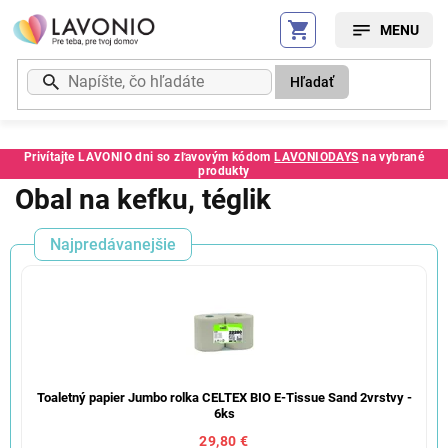
Prejsť
na
obsah
Hľadať
Privítajte LAVONIO dni so zľavovým kódom
LAVONIODAYS
na vybrané
produkty
Obal na kefku, téglik
Najpredávanejšie
Toaletný papier Jumbo rolka CELTEX BIO E-Tissue Sand 2vrstvy -
6ks
29,80 €