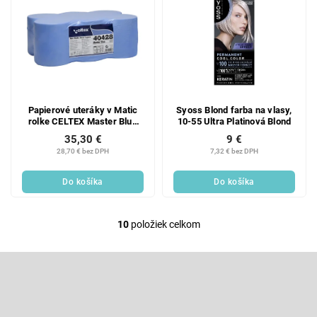
Papierové uteráky v Matic
Syoss Blond farba na vlasy,
rolke CELTEX Master Blue
10-55 Ultra Platinová Blond
140 modrá - 6ks
35,30 €
9 €
28,70 € bez DPH
7,32 € bez DPH
Do košíka
Do košíka
10
položiek celkom
O
v
l
Z
á
á
d
p
Odoberať newsletter
a
ä
c