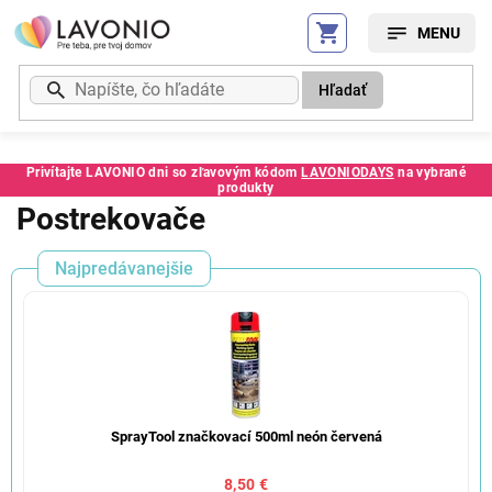
Prejsť
na
obsah
Hľadať
Privítajte LAVONIO dni so zľavovým kódom
LAVONIODAYS
na vybrané
produkty
Postrekovače
Najpredávanejšie
SprayTool značkovací 500ml neón červená
8,50 €