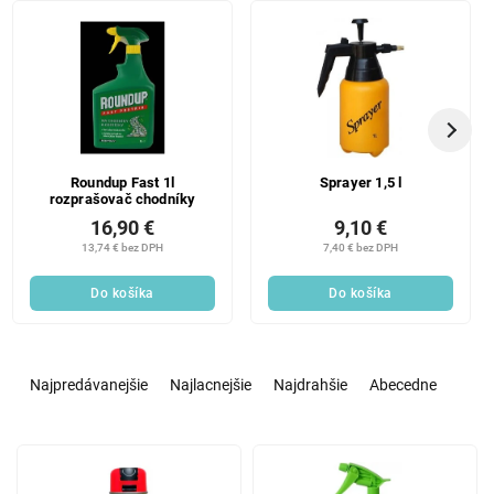
Roundup Fast 1l
Sprayer 1,5 l
rozprašovač chodníky
16,90 €
9,10 €
13,74 € bez DPH
7,40 € bez DPH
Do košíka
Do košíka
R
a
Najpredávanejšie
Najlacnejšie
Najdrahšie
Abecedne
d
e
V
n
ý
i