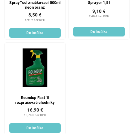
SprayTool značkovací 500ml
Sprayer 1,5 l
neón oranž
9,10 €
8,50 €
7,40 € bez DPH
6,91 € bez DPH
Do košíka
Do košíka
Roundup Fast 1l
rozprašovač chodníky
16,90 €
13,74 € bez DPH
Do košíka