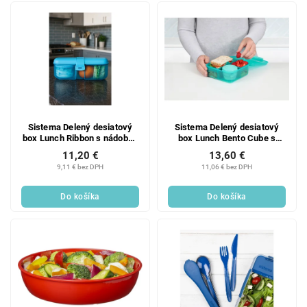
Sistema Delený desiatový
Sistema Delený desiatový
box Lunch Ribbon s nádobou
box Lunch Bento Cube s
na jogurt 1,1 l, modrá
nádobou na jogurt a 2 tácky
11,20 €
13,60 €
1,25 l, mätová
9,11 € bez DPH
11,06 € bez DPH
Do košíka
Do košíka