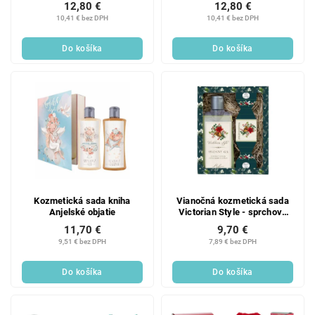
12,80 €
12,80 €
10,41 € bez DPH
10,41 € bez DPH
Do košíka
Do košíka
Kozmetická sada kniha
Vianočná kozmetická sada
Anjelské objatie
Victorian Style - sprchový
gél 200 ml a mydlo 30 g
11,70 €
9,70 €
9,51 € bez DPH
7,89 € bez DPH
Do košíka
Do košíka