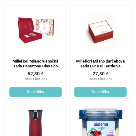
Millefiori Milano vianočná
Millefiori Milano darčeková
sada Panettone Classico
sada Luce Di Gardenia
Laundry
52,30 €
27,80 €
42,52 € bez DPH
22,60 € bez DPH
Do košíka
Do košíka