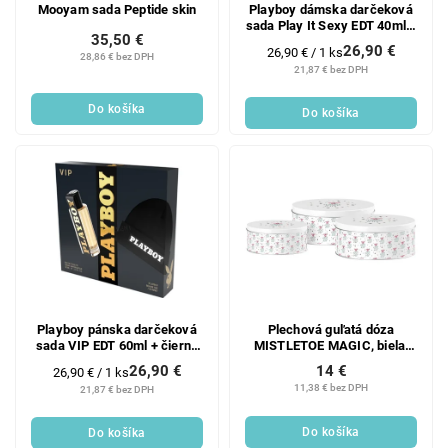
Mooyam sada Peptide skin
Playboy dámska darčeková
sada Play It Sexy EDT 40ml +
35,50 €
biela čiapka Playboy
26,90 €
Jednotková
26,90 € / 1 ks
28,86 € bez DPH
cena:
21,87 € bez DPH
Do košíka
Do košíka
Playboy pánska darčeková
Plechová guľatá dóza
sada VIP EDT 60ml + čierna
MISTLETOE MAGIC, biela,
čiapka Playboy
set 3 ks,
26,90 €
14 €
Jednotková
26,90 € / 1 ks
200x90/185x80/140x65mm
cena:
11,38 € bez DPH
21,87 € bez DPH
Do košíka
Do košíka