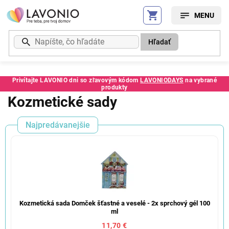
Prejsť
na
obsah
Hľadať
Privítajte LAVONIO dni so zľavovým kódom
LAVONIODAYS
na vybrané
produkty
Kozmetické sady
Najpredávanejšie
Kozmetická sada Domček šťastné a veselé - 2x sprchový gél 100
ml
11,70 €