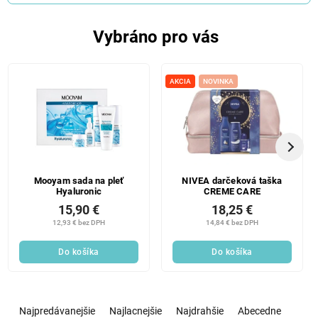
Vybráno pro vás
AKCIA
NOVINKA
Mooyam sada na pleť
NIVEA darčeková taška
Hyaluronic
CREME CARE
15,90 €
18,25 €
12,93 € bez DPH
14,84 € bez DPH
Do košíka
Do košíka
R
a
Najpredávanejšie
Najlacnejšie
Najdrahšie
Abecedne