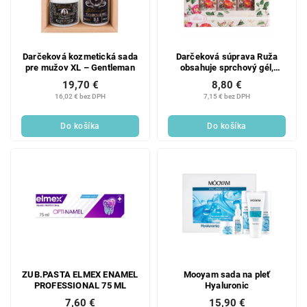
Darčeková kozmetická sada
Darčeková súprava Ruža
pre mužov XL – Gentleman
obsahuje sprchový gél,
šampón a penu do kúpeľa
19,70 €
8,80 €
16,02 € bez DPH
7,15 € bez DPH
Do košíka
Do košíka
ZUB.PASTA ELMEX ENAMEL
Mooyam sada na pleť
PROFESSIONAL 75 ML
Hyaluronic
7,60 €
15,90 €