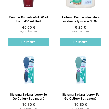
Contigo Termohrnček West
Sistema Dóza na desiatu s
Loop 470 ml, Red
miskou a lyžičkou To Go
Breakfast 530 ml, modrá
48,80 €
8,20 €
39,67 € bez DPH
6,67 € bez DPH
Do košíka
Do košíka
Sistema Sada príborov To
Sistema Sada príborov To
Go Cutlery Set, modrá
Go Cutlery Set, zelená
10,80 €
10,80 €
8,78 € bez DPH
8,78 € bez DPH