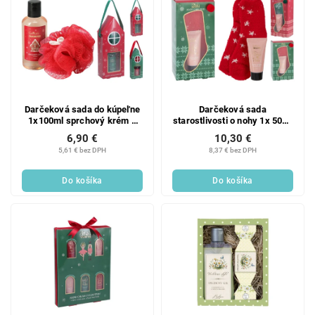
Darčeková sada do kúpeľne
Darčeková sada
1x100ml sprchový krém +
starostlivosti o nohy 1x 50ml
1xhubka 15g na umývanie,
tekuté mlieko + 1x ponožky
6,90 €
10,30 €
mix farieb
mix, farebná
5,61 € bez DPH
8,37 € bez DPH
Do košíka
Do košíka