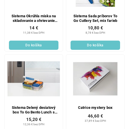
Sistema Okrúhla miska na
Sistema Sada príborov To
skladovanie a ohrievanie
Go Cutlery Set, mix farieb
jedla Microwave dish 1,29 l,
14 €
10,80 €
červená
11,38 € bez DPH
8,78 € bez DPH
Do košíka
Do košíka
Sistema Delený desiatový
Catrice mystery box
box To Go Bento Lunch s
46,60 €
nádobou na jogurt a 2 tácky
15,20 €
1,65 l, mix farieb
37,89 € bez DPH
12,36 € bez DPH