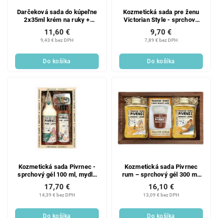
Darčeková sada do kúpeľne
Kozmetická sada pre ženu
2x35ml krém na ruky +
Victorian Style - sprchový
3x35ml tekuté mydlo,
gél 200 ml a mydlo 30 g
11,60 €
9,70 €
farebná
9,43 € bez DPH
7,89 € bez DPH
Do košíka
Do košíka
Kozmetická sada Pivrnec -
Kozmetická sada Pivrnec
sprchový gél 100 ml, mydlo
rum – sprchový gél 300 ml,
85 ga šampón 100 ml
mydlo 70 ga olejový kúpeľ
17,70 €
16,10 €
300 ml
14,39 € bez DPH
13,09 € bez DPH
Do košíka
Do košíka