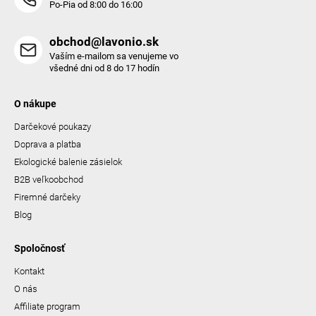
Po-Pia od 8:00 do 16:00
obchod@lavonio.sk
Vaším e-mailom sa venujeme vo
všedné dni od 8 do 17 hodín
O nákupe
Darčekové poukazy
Doprava a platba
Ekologické balenie zásielok
B2B veľkoobchod
Firemné darčeky
Blog
Spoločnosť
Kontakt
O nás
Affiliate program