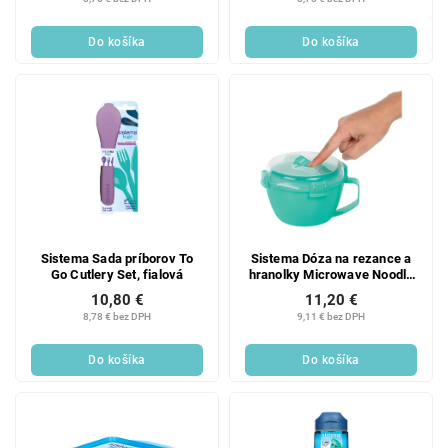
Do košíka
Do košíka
Sistema Sada príborov To
Sistema Dóza na rezance a
Go Cutlery Set, fialová
hranolky Microwave Noodle
940 ml, mätová
10,80 €
11,20 €
8,78 € bez DPH
9,11 € bez DPH
Do košíka
Do košíka