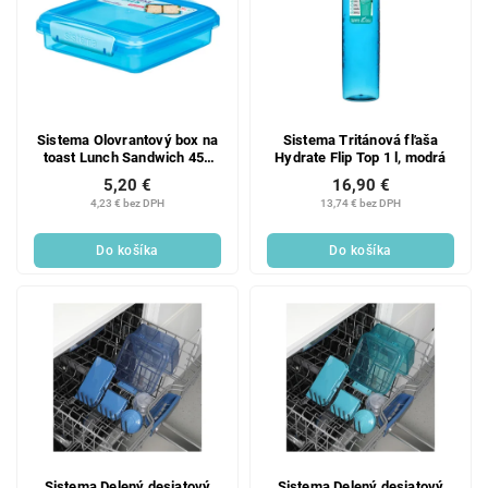
Sistema Olovrantový box na
Sistema Tritánová fľaša
toast Lunch Sandwich 450
Hydrate Flip Top 1 l, modrá
ml, modrá
5,20 €
16,90 €
4,23 € bez DPH
13,74 € bez DPH
Do košíka
Do košíka
Sistema Delený desiatový
Sistema Delený desiatový