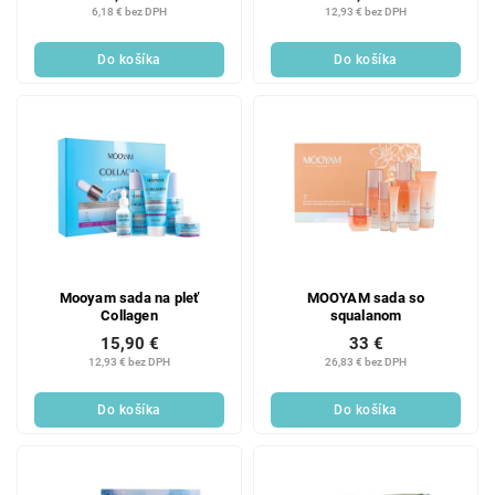
6,18 € bez DPH
12,93 € bez DPH
Do košíka
Do košíka
Mooyam sada na pleť
MOOYAM sada so
Collagen
squalanom
15,90 €
33 €
12,93 € bez DPH
26,83 € bez DPH
Do košíka
Do košíka