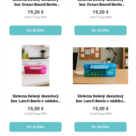
box Ocean Bound Bento
box Ocean Bound Bento
Cube s nádobou na jogurt a 2
Cube s nádobou na jogurt a 2
19,20 €
19,20 €
tácky 1,25 l, modrá
tácky 1,25 l, mätová
15,61 € bez DPH
15,61 € bez DPH
Do košíka
Do košíka
Sistema Delený desiatový
Sistema Delený desiatový
box Lunch Bento s nádobou
box Lunch Bento s nádobou
na jogurt a 2 tácky 1,65 l,
na jogurt a 2 tácky 1,65 l,
15,50 €
15,50 €
ružová
modrá
12,60 € bez DPH
12,60 € bez DPH
Do košíka
Do košíka