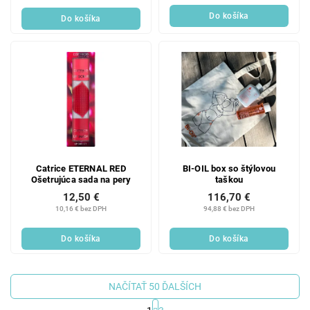
Do košíka
Do košíka
Catrice ETERNAL RED
BI-OIL box so štýlovou
Ošetrujúca sada na pery
taškou
12,50 €
116,70 €
10,16 € bez DPH
94,88 € bez DPH
Do košíka
Do košíka
NAČÍTAŤ 50 ĎALŠÍCH