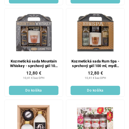
Kozmetická sada Mountain
Kozmetická sada Rum Spa -
Whiskey - sprchový gél 100
sprchový gél 100 ml, mydlo
ml, mydlo 70 ga šampón 100
70 ga kúpeľ 100 ml
12,80 €
12,80 €
ml
10,41 € bez DPH
10,41 € bez DPH
Do košíka
Do košíka