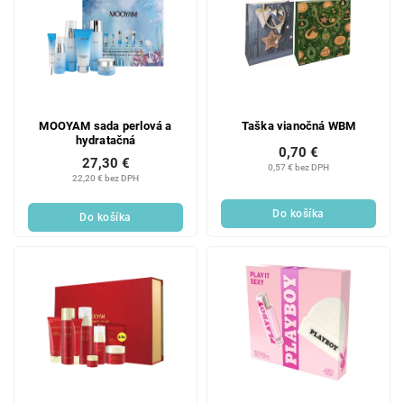
MOOYAM sada perlová a
Taška vianočná WBM
hydratačná
0,70 €
27,30 €
0,57 € bez DPH
22,20 € bez DPH
Do košíka
Do košíka