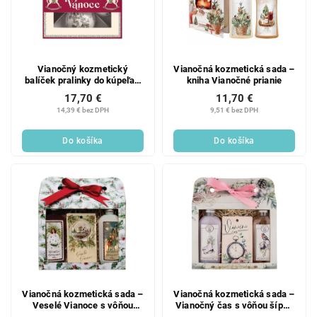
Vianočný kozmetický
Vianočná kozmetická sada –
balíček pralinky do kúpeľa -
kniha Vianočné prianie
4x šumivá bomba do vane 55
17,70 €
11,70 €
g
14,39 € bez DPH
9,51 € bez DPH
Do košíka
Do košíka
Vianočná kozmetická sada –
Vianočná kozmetická sada –
Veselé Vianoce s vôňou
Vianočný čas s vôňou šípok
jablko škorice
a ruže