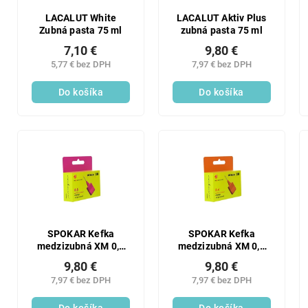
LACALUT White
LACALUT Aktiv Plus
Zubná pasta 75 ml
zubná pasta 75 ml
7,10 €
9,80 €
5,77 € bez DPH
7,97 € bez DPH
Do košíka
Do košíka
SPOKAR Kefka
SPOKAR Kefka
medzizubná XM 0,5
medzizubná XM 0,4
mm 6 ks
mm 6 ks
9,80 €
9,80 €
7,97 € bez DPH
7,97 € bez DPH