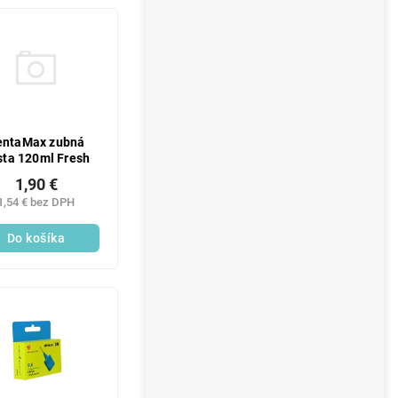
entaMax zubná
sta 120ml Fresh
1,90 €
1,54 € bez DPH
Do košíka