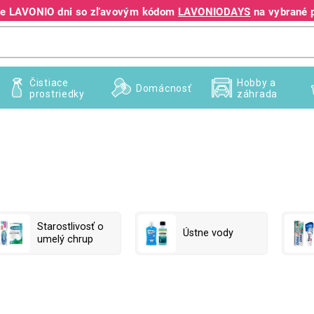
jte LAVONIO dni so zľavovým kódom
LAVONIODAYS
na vybrané 
+421 940 995 209
Čistiace
Hobby a
Domácnosť
prostriedky
záhrada
Starostlivosť o
Ústne vody
umelý chrup