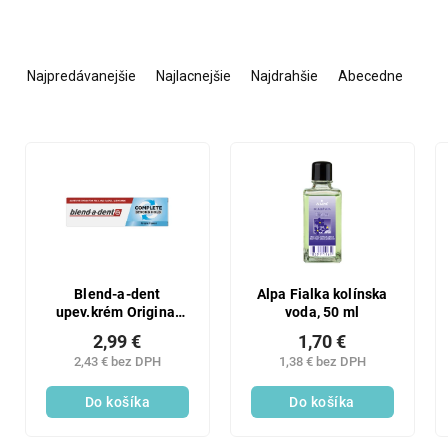
R
a
Najpredávanejšie
Najlacnejšie
Najdrahšie
Abecedne
d
e
n
V
i
ý
e
p
p
i
r
s
o
p
d
r
u
o
Blend-a-dent
Alpa Fialka kolínska
k
upev.krém Original
voda, 50 ml
d
47g
t
u
2,99 €
1,70 €
o
k
2,43 € bez DPH
1,38 € bez DPH
v
t
Do košíka
Do košíka
o
v