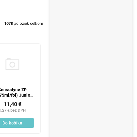
1078
položiek celkom
Sensodyne ZP
75ml/fol) Junior
6-12
11,40 €
9,27 € bez DPH
Do košíka