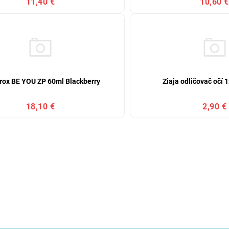
11,40 €
10,60 €
rox BE YOU ZP 60ml Blackberry
Ziaja odličovač očí
18,10 €
2,90 €