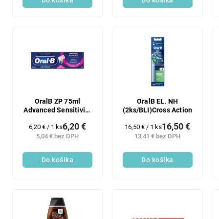
Do košíka
Do košíka
OralB ZP 75ml
OralB EL. NH
Advanced Sensitivity
(2ks/BLI)Cross Action
Protection
6,20 €
16,50 €
Jednotková
Jednotková
6,20 € / 1 ks
16,50 € / 1 ks
cena:
cena:
5,04 € bez DPH
13,41 € bez DPH
Do košíka
Do košíka