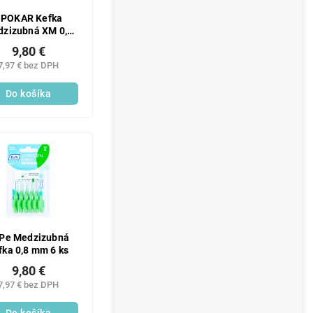
SPOKAR Kefka
zizubná XM 0,6
mm 6 ks
9,80 €
7,97 € bez DPH
Do košíka
Pe Medzizubná
fka 0,8 mm 6 ks
9,80 €
7,97 € bez DPH