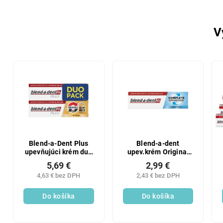
V
Blend-a-Dent Plus
Blend-a-dent
upevňujúci krém duo
upev.krém Original
pack 2x 40 g
47g
5,69 €
2,99 €
4,63 € bez DPH
2,43 € bez DPH
Do košíka
Do košíka