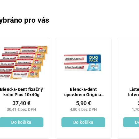
ybráno pro vás
Blend-a-Dent fixačný
Blend-a-dent
List
krém Plus 10x40g
upev.krém Original
Inter
2x47g
tvrd
37,40 €
5,90 €
30,41 € bez DPH
4,80 € bez DPH
1,7
Do košíka
Do košíka
D