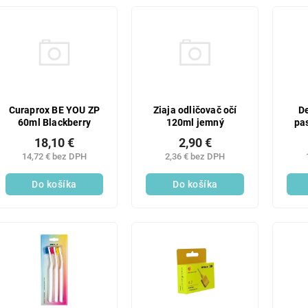
Curaprox BE YOU ZP
Ziaja odličovač očí
D
60ml Blackberry
120ml jemný
pa
18,10 €
2,90 €
14,72 € bez DPH
2,36 € bez DPH
Do košíka
Do košíka