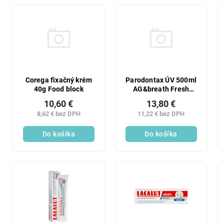
Corega fixačný krém
Parodontax ÚV 500ml
40g Food block
AG&breath Fresh
Mint
10,60 €
13,80 €
8,62 € bez DPH
11,22 € bez DPH
Do košíka
Do košíka