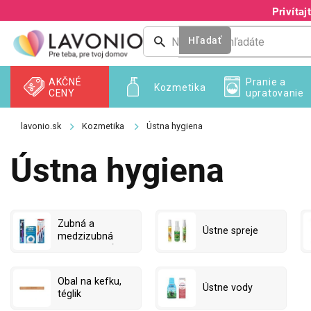
Prejsť
Privíta
na
obsah
Hľadať
AKČNÉ
Pranie a
Kozmetika
CENY
upratovanie
Kozmetika
Ústna hygiena
Ústna hygiena
Zubná a
Ústne spreje
medzizubná
starostlivosť
Obal na kefku,
Ústne vody
téglik