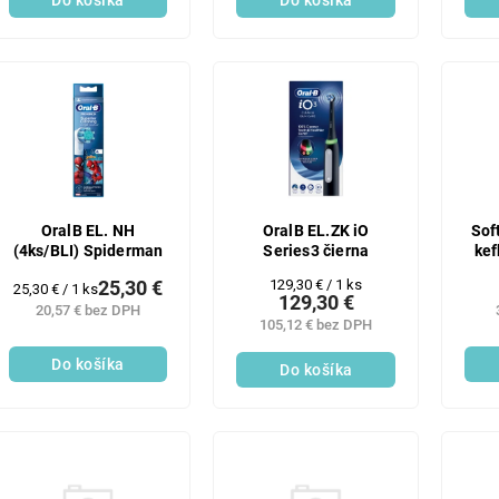
Do košíka
Do košíka
OralB EL. NH
OralB EL.ZK iO
Sof
(4ks/BLI) Spiderman
Series3 čierna
kef
Jednotková
129,30 € / 1 ks
25,30 €
Jednotková
25,30 € / 1 ks
129,30 €
cena:
cena:
20,57 € bez DPH
105,12 € bez DPH
Do košíka
Do košíka