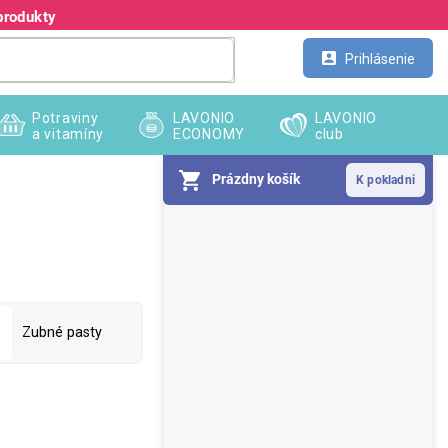
produkty
Kontakt
Veľkoobchod
Prihlásenie
Potraviny
LAVONIO
LAVONIO
a vitamíny
ECONOMY
club
Prázdny košík
B
o
č
n
ý
p
Zubné pasty
a
n
e
l