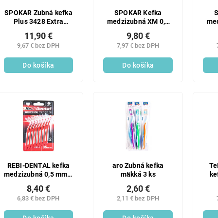
SPOKAR Zubná kefka
SPOKAR Kefka
Plus 3428 Extra
medzizubná XM 0,7
med
mäkká 3 ks
mm 6 ks
11,90 €
9,80 €
9,67 € bez DPH
7,97 € bez DPH
Do košíka
Do košíka
REBI-DENTAL kefka
aro Zubná kefka
Te
medzizubná 0,5 mm 1
mäkká 3 ks
ke
ks
8,40 €
2,60 €
6,83 € bez DPH
2,11 € bez DPH