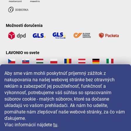
Možnosti doručenia
LAVONIO vo svete
Aby sme vám mohli poskytnúť príjemný zážitok z
nakupovania na našej webovej stránke bez otravných
reklám a zabezpečiť jej použiteľnosť, funkčnosť a
Pre akcie, súťaže a zľavy nás sledujte na:
výkonnosť, potrebujeme váš súhlas so spracovaním
súborov cookie - malých súborov, ktoré sa dočasne
ukladajú vo vašom prehliadači. Ak nám ho udelíte,
pomáhate nám zlepšovať naše webové stránky, za čo vám
ďakujeme.
Viac informácií nájdete
tu
.