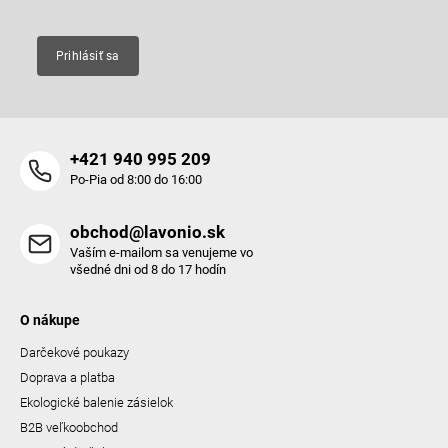
v
k
y
Prihlásiť sa
v
ý
p
i
s
+421 940 995 209
u
Po-Pia od 8:00 do 16:00
obchod@lavonio.sk
Vaším e-mailom sa venujeme vo
všedné dni od 8 do 17 hodín
O nákupe
Darčekové poukazy
Doprava a platba
Ekologické balenie zásielok
B2B veľkoobchod