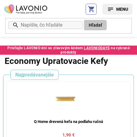
Prejsť
na
obsah
Hľadať
Privítajte LAVONIO dni so zľavovým kódom
LAVONIODAYS
na vybrané
produkty
Economy Upratovacie Kefy
Najpredávanejšie
Q Home drevená kefa na podlahu ručná
1,90 €