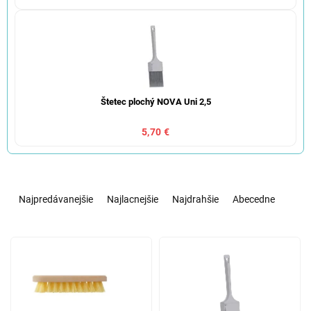
Štetec plochý NOVA Uni 2,5
5,70 €
R
a
Najpredávanejšie
Najlacnejšie
Najdrahšie
Abecedne
d
e
V
n
ý
i
p
e
i
p
s
r