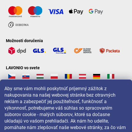
Možnosti doručenia
LAVONIO vo svete
Aby sme vám mohli poskytnúť príjemný zážitok z
nakupovania na našej webovej stránke bez otravných
reklám a zabezpečiť jej použiteľnosť, funkčnosť a
Pre akcie, súťaže a zľavy nás sledujte na:
výkonnosť, potrebujeme váš súhlas so spracovaním
súborov cookie - malých súborov, ktoré sa dočasne
ukladajú vo vašom prehliadači. Ak nám ho udelíte,
pomáhate nám zlepšovať naše webové stránky, za čo vám