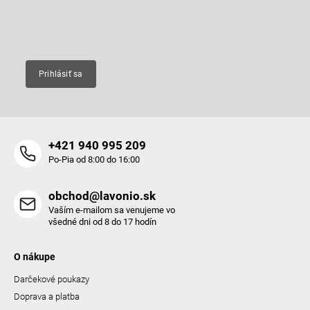
i
e
e
p
Email
r
v
k
y
Prihlásiť sa
v
ý
p
i
s
+421 940 995 209
u
Po-Pia od 8:00 do 16:00
obchod@lavonio.sk
Vaším e-mailom sa venujeme vo
všedné dni od 8 do 17 hodín
O nákupe
Darčekové poukazy
Doprava a platba