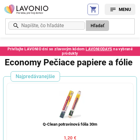
Prejsť
na
obsah
Hľadať
Privítajte LAVONIO dni so zľavovým kódom
LAVONIODAYS
na vybrané
produkty
Economy Pečiace papiere a fólie
Najpredávanejšie
Q-Clean potravinová fólia 30m
1,20 €