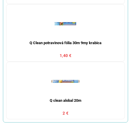
Q Clean potravinová fólia 30m 9my krabica
1,40 €
Q clean alobal 20m
2 €