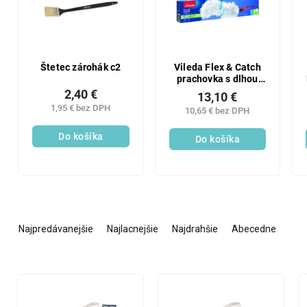
Štetec zárohák c2
Vileda Flex & Catch
prachovka s dlhou
rukoväťou 93 cm
2,40 €
13,10 €
1,95 € bez DPH
10,65 € bez DPH
Do košíka
Do košíka
R
a
Najpredávanejšie
Najlacnejšie
Najdrahšie
Abecedne
d
e
n
V
i
ý
e
p