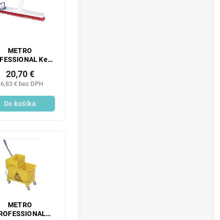
METRO
FESSIONAL Kefa
 podlahu 40 cm
20,70 €
CP červená 1 ks
6,83 € bez DPH
Do košíka
METRO
ROFESSIONAL