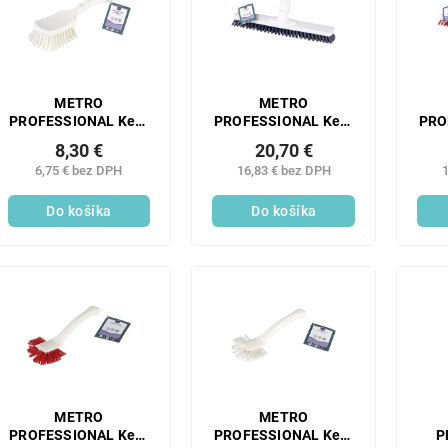
METRO
METRO
PROFESSIONAL Kefa
PROFESSIONAL Kefa
PRO
veľká biela 1 ks
na podlahu 40 cm
na
8,30 €
20,70 €
HACCP modrá 1 ks
HAC
6,75 € bez DPH
16,83 € bez DPH
1
Do košíka
Do košíka
METRO
METRO
PROFESSIONAL Kefa
PROFESSIONAL Kefa
P