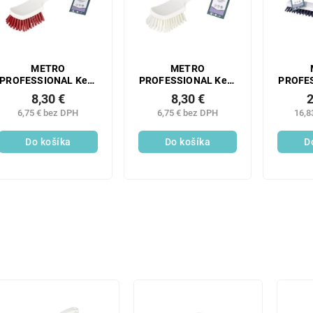
METRO
METRO
PROFESSIONAL Kefa
PROFESSIONAL Kefa
PROFES
veľká červená 1 ks
veľká biela 1 ks
na po
8,30 €
8,30 €
2
HACCP
6,75 € bez DPH
6,75 € bez DPH
16,8
Do košíka
Do košíka
D