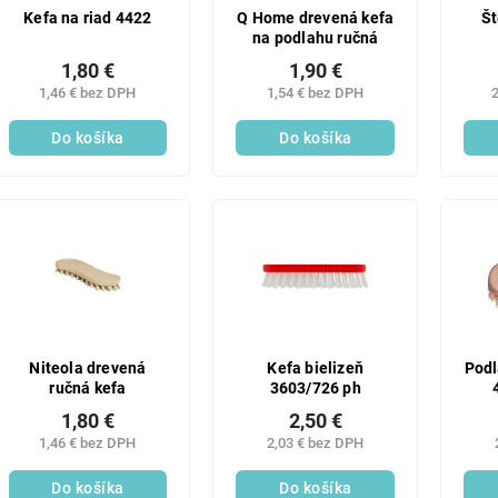
Kefa na riad 4422
Q Home drevená kefa
Št
na podlahu ručná
1,80 €
1,90 €
1,46 € bez DPH
1,54 € bez DPH
2
Do košíka
Do košíka
Niteola drevená
Kefa bielizeň
Podl
ručná kefa
3603/726 ph
1,80 €
2,50 €
1,46 € bez DPH
2,03 € bez DPH
Do košíka
Do košíka