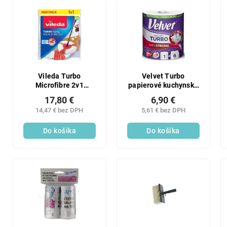
Vileda Turbo
Velvet Turbo
Microfibre 2v1
papierové kuchynské
náhrada na mop 2 ks
utierky 3 vrstvové
17,80 €
6,90 €
340 útržkov 75,82 m 1
14,47 € bez DPH
5,61 € bez DPH
rolka
Do košíka
Do košíka