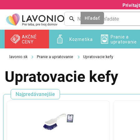
Prejsť
Privíta
na
obsah
Hľadať
AKČNÉ
Pranie a
Kozmetika
CENY
upratovanie
Pranie a upratovanie
Upratovacie kefy
Upratovacie kefy
Najpredávanejšie