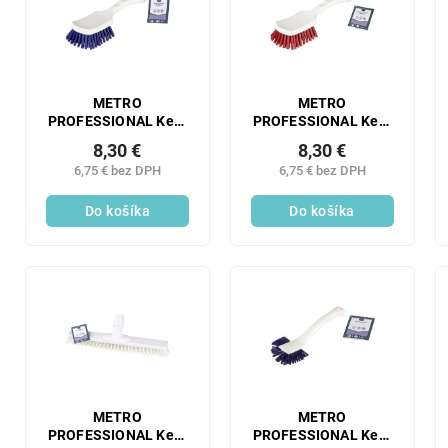
p
i
r
s
o
p
d
r
u
o
METRO
METRO
k
PROFESSIONAL Kefa
PROFESSIONAL Kefa
d
veľká modrá 1 ks
veľká červená 1 ks
t
u
8,30 €
8,30 €
o
k
6,75 € bez DPH
6,75 € bez DPH
v
t
Do košíka
Do košíka
o
v
METRO
METRO
PROFESSIONAL Kefa
PROFESSIONAL Kefa