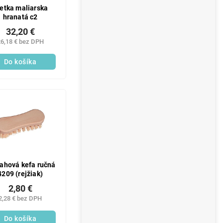
etka maliarska
hranatá c2
32,20 €
6,18 € bez DPH
Do košíka
ahová kefa ručná
4209 (rejžiak)
2,80 €
2,28 € bez DPH
Do košíka