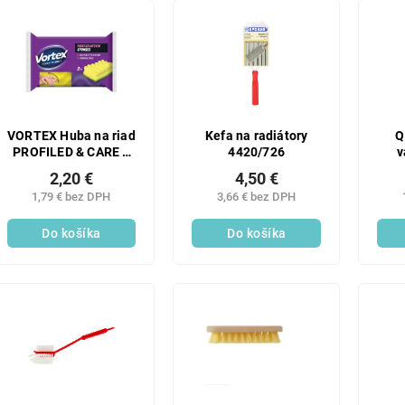
VORTEX Huba na riad
Kefa na radiátory
Q
PROFILED & CARE 2
4420/726
v
ks
2,20 €
4,50 €
1,79 € bez DPH
3,66 € bez DPH
Do košíka
Do košíka