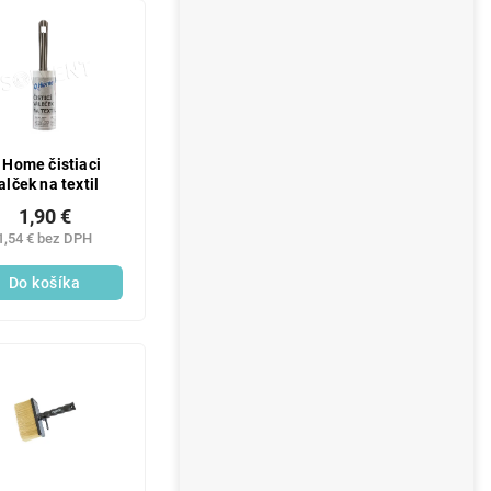
 Home čistiaci
alček na textil
1,90 €
1,54 € bez DPH
Do košíka