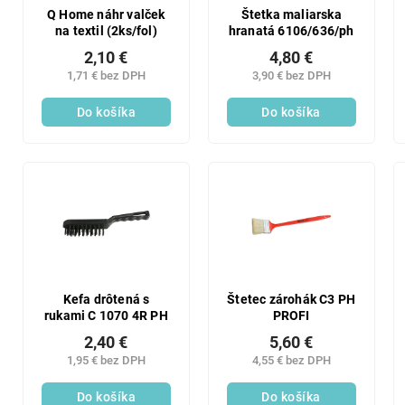
Q Home náhr valček
Štetka maliarska
na textil (2ks/fol)
hranatá 6106/636/ph
2,10 €
4,80 €
1,71 € bez DPH
3,90 € bez DPH
Do košíka
Do košíka
Kefa drôtená s
Štetec zárohák C3 PH
rukami C 1070 4R PH
PROFI
2,40 €
5,60 €
1,95 € bez DPH
4,55 € bez DPH
Do košíka
Do košíka