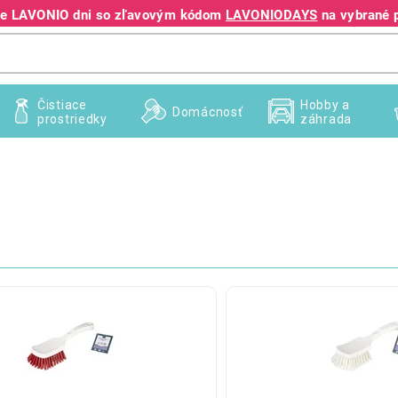
jte LAVONIO dni so zľavovým kódom
LAVONIODAYS
na vybrané 
+421 940 995 209
Čistiace
Hobby a
Domácnosť
prostriedky
záhrada