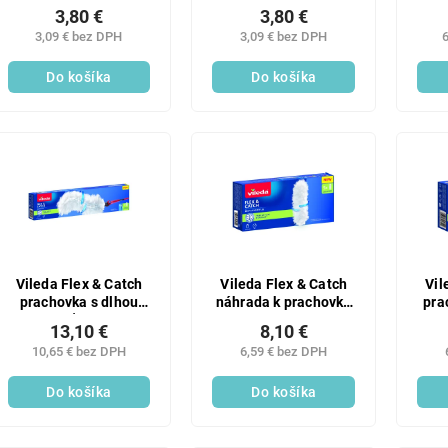
na riad HACCP
na riad biela 1 ks
Vozí
3,80 €
3,80 €
červená 1 ks
3,09 € bez DPH
3,09 € bez DPH
6
Do košíka
Do košíka
Vileda Flex & Catch
Vileda Flex & Catch
Vil
prachovka s dlhou
náhrada k prachovke
pra
rukoväťou 93 cm
5 ks
13,10 €
8,10 €
10,65 € bez DPH
6,59 € bez DPH
Do košíka
Do košíka