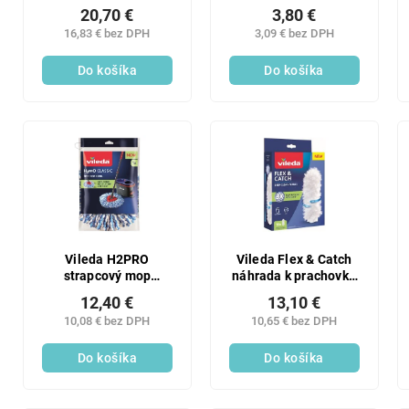
na podlahu 40 cm
na riad HACCP modrý
20,70 €
3,80 €
HACCP biela 1 ks
1 ks
16,83 € bez DPH
3,09 € bez DPH
Do košíka
Do košíka
Vileda H2PRO
Vileda Flex & Catch
strapcový mop
náhrada k prachovke
náhrada 1 ks
10 ks
12,40 €
13,10 €
10,08 € bez DPH
10,65 € bez DPH
Do košíka
Do košíka