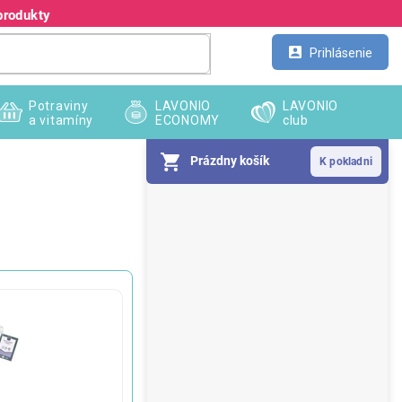
produkty
Kontakt
Veľkoobchod
Prihlásenie
Potraviny
LAVONIO
LAVONIO
a vitamíny
ECONOMY
club
Prázdny košík
B
o
č
n
ý
p
a
n
e
l