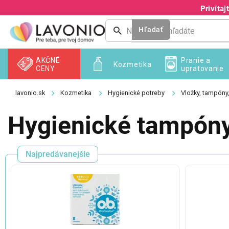
Prejsť
Privíta
na
obsah
Hľadať
AKČNÉ
Pranie a
Kozmetika
CENY
upratovanie
Kozmetika
Hygienické potreby
Vložky, tampóny,
Hygienické tampón
Najpredávanejšie