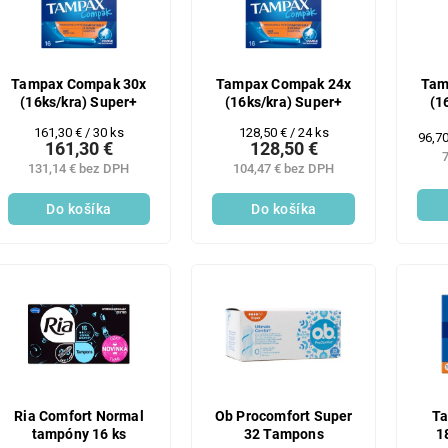
Tampax Compak 30x
Tampax Compak 24x
Tam
(16ks/kra) Super+
(16ks/kra) Super+
(1
Jednotková
Jednotková
161,30 € / 30 ks
128,50 € / 24 ks
Jedn
96,70
161,30 €
128,50 €
cena:
cena:
cena
7
131,14 € bez DPH
104,47 € bez DPH
Do košíka
Do košíka
Ria Comfort Normal
Ob Procomfort Super
T
tampóny 16 ks
32 Tampons
1