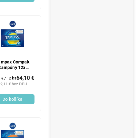
ampax Compak
tampóny 12x
6ks/kra) Regular
64,10 €
otková
 € / 12 ks
:
2,11 € bez DPH
Do košíka