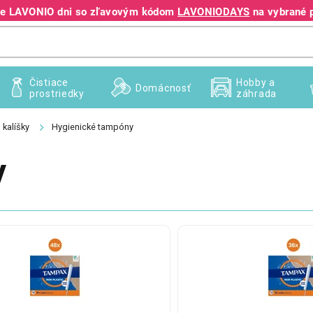
jte LAVONIO dni so zľavovým kódom
LAVONIODAYS
na vybrané 
+421 940 995 209
Čistiace
Hobby a
Domácnosť
prostriedky
záhrada
 kalíšky
Hygienické tampóny
y