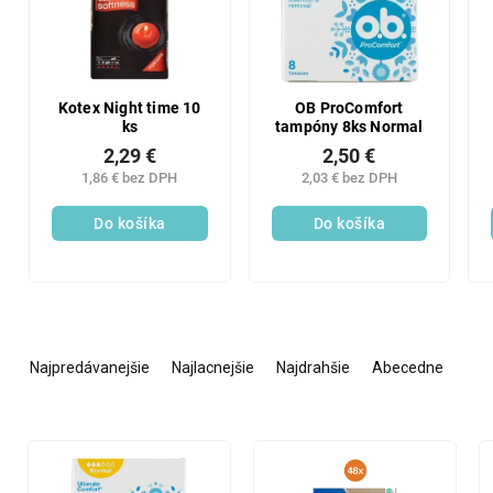
Kotex Night time 10
OB ProComfort
ks
tampóny 8ks Normal
2,29 €
2,50 €
1,86 € bez DPH
2,03 € bez DPH
Do košíka
Do košíka
R
a
Najpredávanejšie
Najlacnejšie
Najdrahšie
Abecedne
d
e
n
V
i
ý
e
p