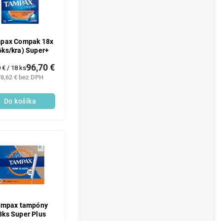
pax Compak 18x
6ks/kra) Super+
96,70 €
otková
 € / 18 ks
:
8,62 € bez DPH
Do košíka
ampax tampóny
8ks Super Plus