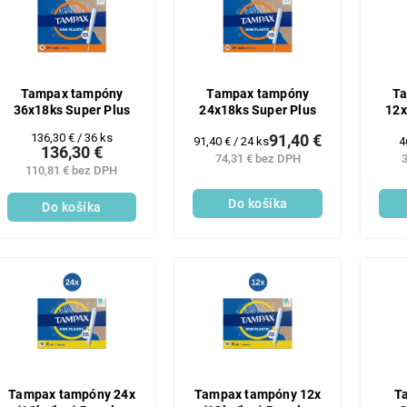
Tampax tampóny
Tampax tampóny
T
36x18ks Super Plus
24x18ks Super Plus
12x
Jednotková
136,30 € / 36 ks
91,40 €
Jednotková
J
91,40 € / 24 ks
4
136,30 €
cena:
cena:
c
74,31 € bez DPH
3
110,81 € bez DPH
Do košíka
Do košíka
Tampax tampóny 24x
Tampax tampóny 12x
T