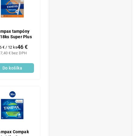
ampax tampóny
18ks Super Plus
46 €
ednotková
6 € / 12 ks
ena:
7,40 € bez DPH
Do košíka
ampax Compak