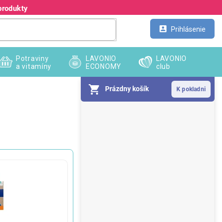
produkty
Kontakt
Veľkoobchod
Prihlásenie
Potraviny
LAVONIO
LAVONIO
a vitamíny
ECONOMY
club
Prázdny košík
B
o
č
n
ý
p
a
n
e
l