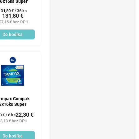
6x16ks Super
Jednotková
131,80 € / 36 ks
131,80 €
cena:
07,15 € bez DPH
Do košíka
ampax Compak
6x16ks Super
22,30 €
notková
0 € / 6 ks
:
8,13 € bez DPH
Do košíka