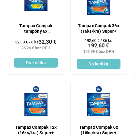
Tampax Compak
Tampax Compak 36x
tampóny 6x
(16ks/kra) Super+
(16ks/kra) Regular
Jednotková
192,60 € / 36 ks
32,30 €
Jednotková
32,30 € / 6 ks
192,60 €
cena:
cena:
26,26 € bez DPH
156,59 € bez DPH
Do košíka
Do košíka
Tampax Compak 12x
Tampax Compak 6x
(16ks/kra) Super+
(16ks/kra) Super+