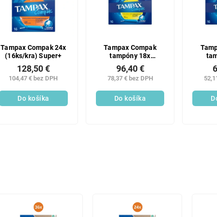
Tampax Compak 24x
Tampax Compak
Tamp
(16ks/kra) Super+
tampóny 18x
ta
(16ks/kra) Regular
(16ks/
128,50 €
96,40 €
6
104,47 € bez DPH
78,37 € bez DPH
52,1
Do košíka
Do košíka
D