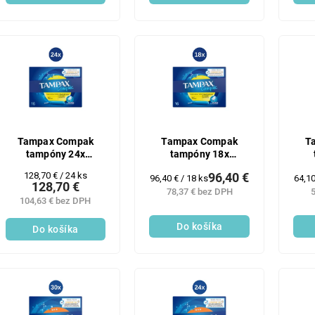
Tampax Compak
Tampax Compak
T
tampóny 24x
tampóny 18x
(16ks/kra) Regular
(16ks/kra) Regular
(1
Jednotková
128,70 € / 24 ks
96,40 €
Jednotková
Jedn
96,40 € / 18 ks
64,10
128,70 €
cena:
cena:
cena
78,37 € bez DPH
5
104,63 € bez DPH
Do košíka
Do košíka