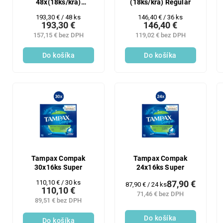
48x(18ks/kra)
(18ks/kra) Regular
Regular
Jednotková
Jednotková
193,30 € / 48 ks
146,40 € / 36 ks
193,30 €
146,40 €
cena:
cena:
157,15 € bez DPH
119,02 € bez DPH
Do košíka
Do košíka
Tampax Compak
Tampax Compak
30x16ks Super
24x16ks Super
Jednotková
110,10 € / 30 ks
87,90 €
Jednotková
87,90 € / 24 ks
110,10 €
cena:
cena:
71,46 € bez DPH
89,51 € bez DPH
Do košíka
Do košíka