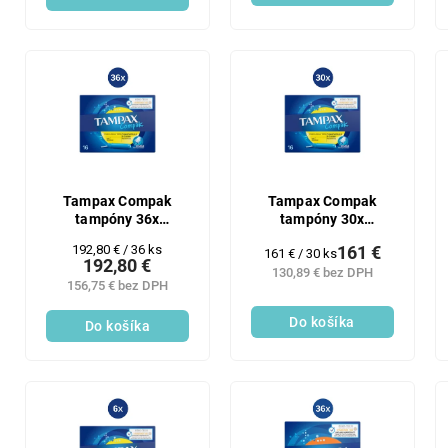
Tampax Compak
Tampax Compak
tampóny 36x
tampóny 30x
(16ks/kra) Regular
(16ks/kra) Regular
Jednotková
192,80 € / 36 ks
161 €
Jednotková
161 € / 30 ks
192,80 €
cena:
cena:
130,89 € bez DPH
156,75 € bez DPH
Do košíka
Do košíka