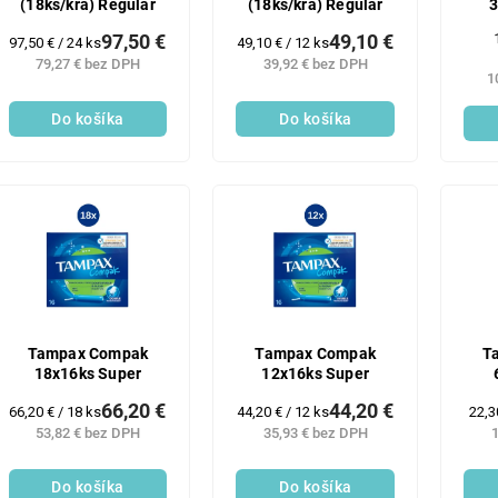
(18ks/kra) Regular
(18ks/kra) Regular
3
97,50 €
49,10 €
Jednotková
Jednotková
97,50 € / 24 ks
49,10 € / 12 ks
cena:
cena:
79,27 € bez DPH
39,92 € bez DPH
1
Do košíka
Do košíka
Tampax Compak
Tampax Compak
T
18x16ks Super
12x16ks Super
66,20 €
44,20 €
Jednotková
Jednotková
Jed
66,20 € / 18 ks
44,20 € / 12 ks
22,3
cena:
cena:
cena
53,82 € bez DPH
35,93 € bez DPH
1
Do košíka
Do košíka