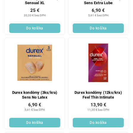
Sensual XL
Sens Extra Lube
25 €
6,90 €
20,33 € bez DPH
5,61 € bez DPH
Do košíka
Do košíka
Durex kondómy (3ks/kra)
Durex kondómy (12ks/kra)
Sens No Latex
Feel Thin Intimate
6,90 €
13,90 €
5,61 € bez DPH
11,30 € bez DPH
Do košíka
Do košíka