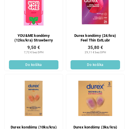
YOU&ME kondómy
Durex kondómy (24/kra)
(12ks/kra) Strawberry
Feel Thin ExtLubr
9,50 €
35,80 €
7,72 € bez DPH
29,11 € bez DPH
Do košíka
Do košíka
Durex kondómy (10ks/kra)
Durex kondómy (3ks/kra)