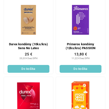
Durex kondómy (10ks/kra)
Primeros kondómy
Sens No Latex
(12ks/kra) PASSION
25 €
13,80 €
20,33 € bez DPH
11,22 € bez DPH
Do košíka
Do košíka