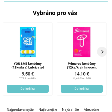
Vybráno pro vás
YOU&ME kondómy
Primeros kondómy
(12ks/kra) Lubricated
(12ks/kra) Innocent
9,50 €
14,10 €
7,72 € bez DPH
11,46 € bez DPH
Do košíka
Do košíka
R
a
Najpredávanejšie
Najlacnejšie
Najdrahšie
Abecedne