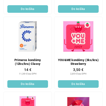
Do košíka
Do košíka
Primeros kondómy
YOU&ME kondómy (3ks/kra)
(12ks/kra) Classy
Strawberry
14 €
3,50 €
11,38 € bez DPH
2,85 € bez DPH
Do košíka
Do košíka