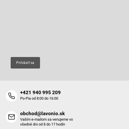
Z
á
á
d
p
Odoberať newsletter
a
ä
c
t
Vložte svoj e-mail a my Vám budeme zasielať informácie o nových
i
produktoch na našom e-shope.
i
e
e
p
Email
r
v
k
y
Prihlásiť sa
v
ý
p
i
s
+421 940 995 209
u
Po-Pia od 8:00 do 16:00
obchod@lavonio.sk
Vaším e-mailom sa venujeme vo
všedné dni od 8 do 17 hodín