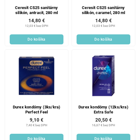
Ceresit CS25 sanitárny
Ceresit CS25 sanitárny
silikón, antracit, 280 ml
silikón, caramel, 280 ml
14,80 €
14,80 €
12,03 € bez DPH
12,03 € bez DPH
Do košíka
Do košíka
Durex kondómy (3ks/kra)
Durex kondómy (12ks/kra)
Perfect Feel
Extra Safe
9,10 €
20,50 €
7,40 € bez DPH
16,67 € bez DPH
Do košíka
Do košíka