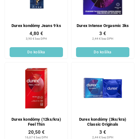
Durex kondómy Jeans 9 ks
Durex Intense Orgasmic 3ks
4,80 €
3 €
3,90 € bez DPH
2,44 € bez DPH
Do košíka
Do košíka
Durex kondómy (12ks/kra)
Durex kondómy (3ks/kra)
Feel Thin
Classic Originals
20,50 €
3 €
16,67 € bez DPH
2,44 € bez DPH