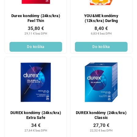
Durex kondómy (24ks/kra)
YOU&ME kondómy
Feel Thin
(12ks/kra) Darling
35,80 €
8,40 €
29,11 € bez DPH
6,83 € bez DPH
Do košíka
Do košíka
DUREX kondómy (24ks/kra)
DUREX kondómy (24ks/kra)
Extra Safe
Classic
34 €
27,70 €
27,64 € bez DPH
22,52 € bez DPH