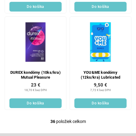
Do košíka
Do košíka
DUREX kondómy (10ks/kra)
YOU&ME kondómy
Mutual Pleasure
(12ks/kra) Lubricated
23 €
9,50 €
18,70 € bez DPH
7,72 € bez DPH
Do košíka
Do košíka
36
položiek celkom
O
v
l