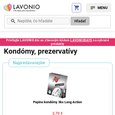
Prejsť
na
obsah
Hľadať
Privítajte LAVONIO dni so zľavovým kódom
LAVONIODAYS
na vybrané
produkty
Kondómy, prezervatívy
Najpredávanejšie
Pepino kondómy 3ks Long Action
2,70 €