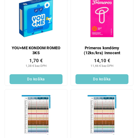
YOU+ME KONDOM ROMEO
Primeros kondómy
3KS
(12ks/kra) Innocent
1,70 €
14,10 €
1,38 € bez DPH
11,46 € bez DPH
Do košíka
Do košíka