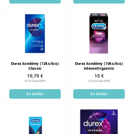
Durex kondómy (12ks/kra)
Durex kondómy (10ks/kra)
Classic
IntenseOrgasmic
10,70 €
15 €
8,70 € bez DPH
12,20 € bez DPH
Do košíka
Do košíka