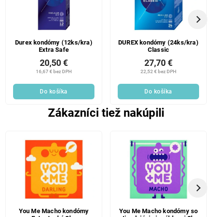
Durex kondómy (12ks/kra)
DUREX kondómy (24ks/kra)
Extra Safe
Classic
20,50 €
27,70 €
16,67 € bez DPH
22,52 € bez DPH
Do košíka
Do košíka
Zákazníci tiež nakúpili
You Me Macho kondómy
You Me Macho kondómy so