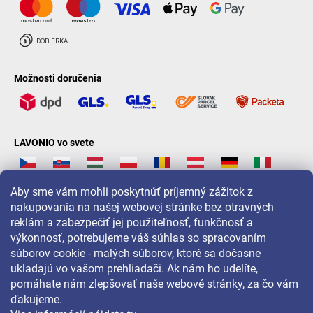
Možnosti doručenia
LAVONIO vo svete
Aby sme vám mohli poskytnúť príjemný zážitok z
nakupovania na našej webovej stránke bez otravných
reklám a zabezpečiť jej použiteľnosť, funkčnosť a
Pre akcie, súťaže a zľavy nás sledujte na:
výkonnosť, potrebujeme váš súhlas so spracovaním
súborov cookie - malých súborov, ktoré sa dočasne
ukladajú vo vašom prehliadači. Ak nám ho udelíte,
pomáhate nám zlepšovať naše webové stránky, za čo vám
ďakujeme.