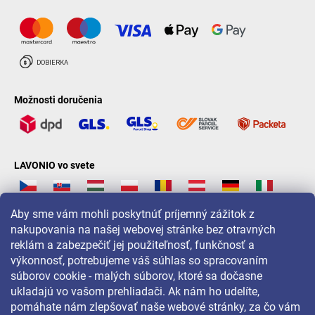
Možnosti doručenia
LAVONIO vo svete
Aby sme vám mohli poskytnúť príjemný zážitok z
nakupovania na našej webovej stránke bez otravných
reklám a zabezpečiť jej použiteľnosť, funkčnosť a
Pre akcie, súťaže a zľavy nás sledujte na:
výkonnosť, potrebujeme váš súhlas so spracovaním
súborov cookie - malých súborov, ktoré sa dočasne
ukladajú vo vašom prehliadači. Ak nám ho udelíte,
pomáhate nám zlepšovať naše webové stránky, za čo vám