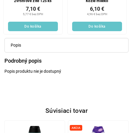
2vrstvové žlté 125 ks
Kozie mlieko
7,10 €
6,10 €
5,77 € bez DPH
4,96 € bez DPH
Do košíka
Do košíka
Popis
Podrobný popis
Popis produktu nie je dostupný
Súvisiaci tovar
AKCIA