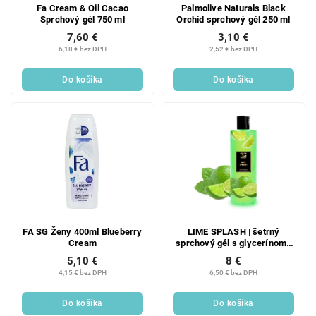
Fa Cream & Oil Cacao
Palmolive Naturals Black
Sprchový gél 750 ml
Orchid sprchový gél 250 ml
7,60 €
3,10 €
6,18 € bez DPH
2,52 € bez DPH
Do košíka
Do košíka
FA SG Ženy 400ml Blueberry
LIME SPLASH | šetrný
Cream
sprchový gél s glycerínom |
420 ml | FRUITY EDITION
5,10 €
8 €
4,15 € bez DPH
6,50 € bez DPH
Do košíka
Do košíka