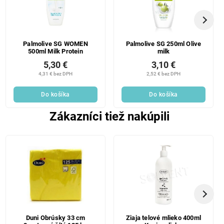
Palmolive SG WOMEN
Palmolive SG 250ml Olive
500ml Milk Protein
milk
5,30 €
3,10 €
4,31 € bez DPH
2,52 € bez DPH
Do košíka
Do košíka
Zákazníci tiež nakúpili
Duni Obrúsky 33 cm
Ziaja telové mlieko 400ml