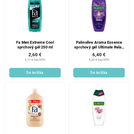
Fa Men Extreme Cool
Palmolive Aroma Essence
sprchový gél 250 ml
sprchový gél Ultimate Relax
500 ml
2,60 €
6,40 €
2,11 € bez DPH
5,20 € bez DPH
Do košíka
Do košíka