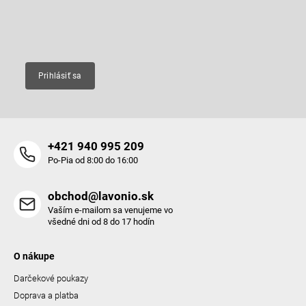
i
e
Email
Prihlásiť sa
+421 940 995 209
Po-Pia od 8:00 do 16:00
obchod@lavonio.sk
Vaším e-mailom sa venujeme vo
všedné dni od 8 do 17 hodín
O nákupe
Darčekové poukazy
Doprava a platba