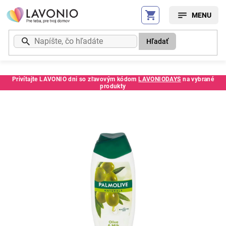
Prejsť
na
obsah
Hľadať
Privítajte LAVONIO dni so zľavovým kódom
LAVONIODAYS
na vybrané
produkty
Kód:
8714789733166CE