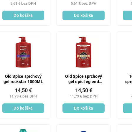
5,61 € bez DPH
5,61 € bez DPH
Do košíka
Do košíka
Old Spice sprchový
Old Spice sprchový
T
gél rockstar 1000ML
gél epic legiend
spr
1000ML
14,50 €
14,50 €
11,79 € bez DPH
11,79 € bez DPH
Do košíka
Do košíka