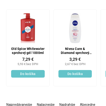
Old Spice Whitewater
Nivea Care &
sprchový gél 1000ml
Diamond sprchový
gél 500 ml
7,29 €
3,29 €
5,93 € bez DPH
2,67 € bez DPH
Do košíka
Do košíka
R
a
Najpredávanejšie
Najlacnejšie
Najdrahšie
Abecedne