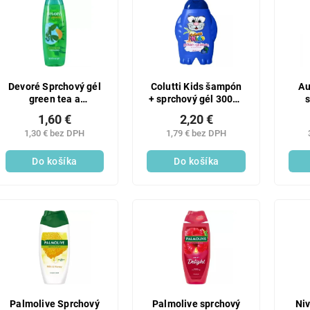
Devoré Sprchový gél
Colutti Kids šampón
Au
green tea a
+ sprchový gél 300ml
s
mandarínka 500ml
2v1 Wildberry
šam
1,60 €
2,20 €
1,30 € bez DPH
1,79 € bez DPH
Do košíka
Do košíka
Palmolive Sprchový
Palmolive sprchový
Niv