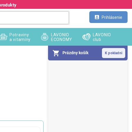
produkty
Kontakt
Veľkoobchod
Prihlásenie
Potraviny
LAVONIO
LAVONIO
a vitamíny
ECONOMY
club
Prázdny košík
B
o
č
n
ý
p
a
n
e
l