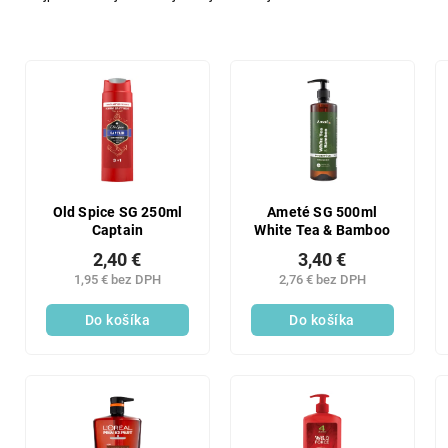
d
e
n
V
i
ý
e
p
p
i
r
s
o
p
d
r
u
o
Old Spice SG 250ml
Ameté SG 500ml
k
Captain
White Tea & Bamboo
d
t
u
2,40 €
3,40 €
o
k
1,95 € bez DPH
2,76 € bez DPH
v
t
Do košíka
Do košíka
o
v