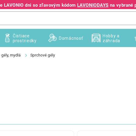
jte LAVONIO dni so zľavovým kódom
LAVONIODAYS
na vybrané 
+421 940 995 209
Čistiace
Hobby a
Domácnosť
prostriedky
záhrada
 gély, mydlá
Sprchové gély