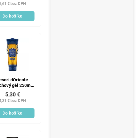
5,61 € bez DPH
Do košíka
esori dOriente
chový gél 250ml
Aegyptus
5,30 €
4,31 € bez DPH
Do košíka