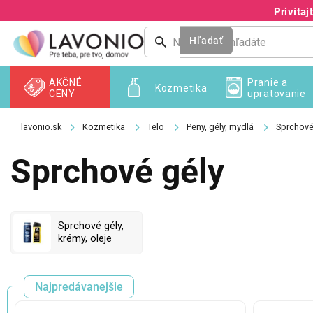
Prejsť
Privíta
na
obsah
Hľadať
AKČNÉ
Pranie a
Kozmetika
CENY
upratovanie
Kozmetika
Telo
Peny, gély, mydlá
Sprchové
Sprchové gély
Sprchové gély,
krémy, oleje
Najpredávanejšie