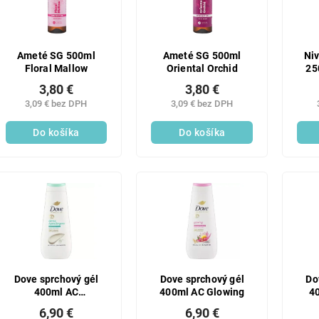
Ameté SG 500ml
Ameté SG 500ml
Niv
Floral Mallow
Oriental Orchid
25
3,80 €
3,80 €
3,09 € bez DPH
3,09 € bez DPH
Do košíka
Do košíka
Dove sprchový gél
Dove sprchový gél
Do
400ml AC
400ml AC Glowing
4
Hypoallergenic
6,90 €
6,90 €