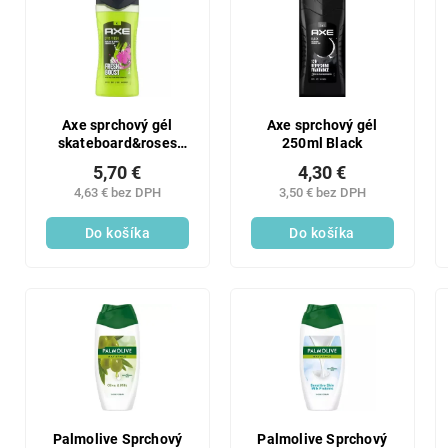
Axe sprchový gél
Axe sprchový gél
skateboard&roses
250ml Black
400ML
5,70 €
4,30 €
4,63 € bez DPH
3,50 € bez DPH
Do košíka
Do košíka
Palmolive Sprchový
Palmolive Sprchový