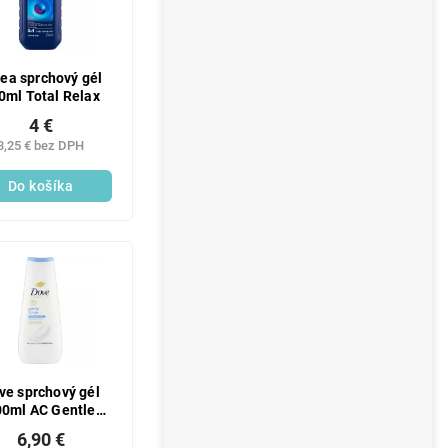
ea sprchový gél
0ml Total Relax
4 €
3,25 € bez DPH
Do košíka
ve sprchový gél
00ml AC Gentle
Scrub
6,90 €