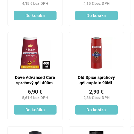
4,15 € bez DPH
4,15 € bez DPH
Do košíka
Do košíka
Dove Advanced Care
Old Spice sprchový
sprchový gél 400ml
gél captain 90ML
Pro Age
6,90 €
2,90 €
5,61 € bez DPH
2,36 € bez DPH
Do košíka
Do košíka