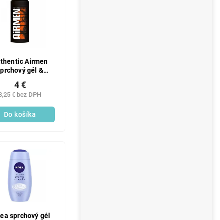
thentic Airmen
prchový gél &
pón 400ml Sour
4 €
Pulp
3,25 € bez DPH
Do košíka
ea sprchový gél