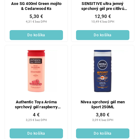
Axe SG 400ml Green mojito
SENSITIVE ultra jemný
& Cedarwood Ks
sprchový gél pre citlivú
pokožku | SILK TOUCH | 320
5,30 €
12,90 €
ml
4,31 € bez DPH
10,49 € bez DPH
Do košíka
Do košíka
Authentic Toya Aróma
Nivea sprchový gél men
sprchový gél raspberry
šport 250ML
pomegranate 400ML
4 €
3,80 €
3,25 € bez DPH
3,09 € bez DPH
Do košíka
Do košíka