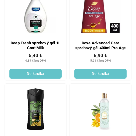
Deep Fresh sprchový gél 1L
Dove Advanced Care
Goat Milk
sprchový gél 400ml Pro Age
5,40 €
6,90 €
4,39 € bez DPH
5,61 € bez DPH
Do košíka
Do košíka