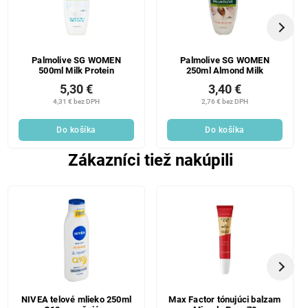
Palmolive SG WOMEN
Palmolive SG WOMEN
500ml Milk Protein
250ml Almond Milk
5,30 €
3,40 €
4,31 € bez DPH
2,76 € bez DPH
Do košíka
Do košíka
Zákazníci tiež nakúpili
NIVEA telové mlieko 250ml
Max Factor tónujúci balzam