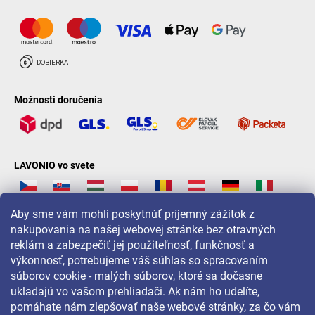
Možnosti doručenia
LAVONIO vo svete
Aby sme vám mohli poskytnúť príjemný zážitok z
nakupovania na našej webovej stránke bez otravných
reklám a zabezpečiť jej použiteľnosť, funkčnosť a
Pre akcie, súťaže a zľavy nás sledujte na:
výkonnosť, potrebujeme váš súhlas so spracovaním
súborov cookie - malých súborov, ktoré sa dočasne
ukladajú vo vašom prehliadači. Ak nám ho udelíte,
pomáhate nám zlepšovať naše webové stránky, za čo vám