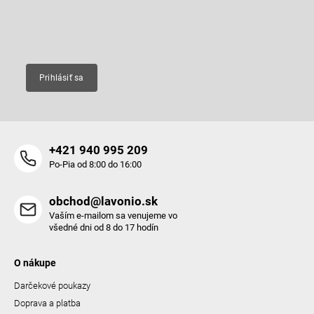
i
e
Email
Prihlásiť sa
+421 940 995 209
Po-Pia od 8:00 do 16:00
obchod@lavonio.sk
Vaším e-mailom sa venujeme vo
všedné dni od 8 do 17 hodín
O nákupe
Darčekové poukazy
Doprava a platba