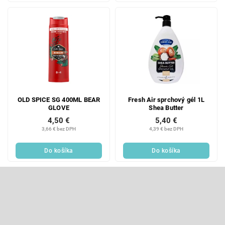
OLD SPICE SG 400ML BEAR
Fresh Air sprchový gél 1L
GLOVE
Shea Butter
4,50 €
5,40 €
3,66 € bez DPH
4,39 € bez DPH
Do košíka
Do košíka
Z
á
p
Odoberať newsletter
ä
t
Vložte svoj e-mail a my Vám budeme zasielať informácie o nových
produktoch na našom e-shope.