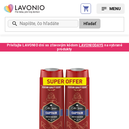
Prejsť
na
obsah
Hľadať
Privítajte LAVONIO dni so zľavovým kódom
LAVONIODAYS
na vybrané
produkty
Kód:
237040SC