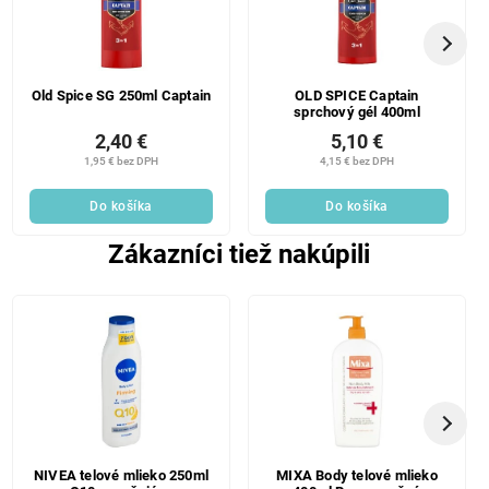
Old Spice SG 250ml Captain
OLD SPICE Captain
sprchový gél 400ml
2,40 €
5,10 €
1,95 € bez DPH
4,15 € bez DPH
Do košíka
Do košíka
Zákazníci tiež nakúpili
NIVEA telové mlieko 250ml
MIXA Body telové mlieko