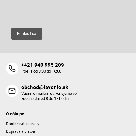
i
e
Email
Prihlásiť sa
+421 940 995 209
Po-Pia od 8:00 do 16:00
obchod@lavonio.sk
Vaším e-mailom sa venujeme vo
všedné dni od 8 do 17 hodín
O nákupe
Darčekové poukazy
Doprava a platba