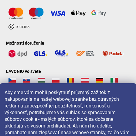
Možnosti doručenia
LAVONIO vo svete
Aby sme vám mohli poskytnúť príjemný zážitok z
nakupovania na našej webovej stránke bez otravných
reklám a zabezpečiť jej použiteľnosť, funkčnosť a
Pre akcie, súťaže a zľavy nás sledujte na:
výkonnosť, potrebujeme váš súhlas so spracovaním
súborov cookie - malých súborov, ktoré sa dočasne
ukladajú vo vašom prehliadači. Ak nám ho udelíte,
pomáhate nám zlepšovať naše webové stránky, za čo vám