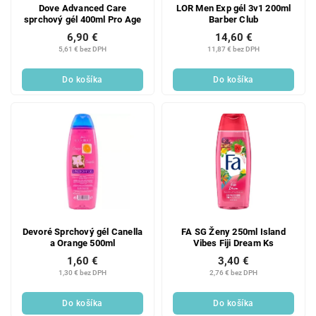
Dove Advanced Care
LOR Men Exp gél 3v1 200ml
sprchový gél 400ml Pro Age
Barber Club
6,90 €
14,60 €
5,61 € bez DPH
11,87 € bez DPH
Do košíka
Do košíka
Devoré Sprchový gél Canella
FA SG Ženy 250ml Island
a Orange 500ml
Vibes Fiji Dream Ks
1,60 €
3,40 €
1,30 € bez DPH
2,76 € bez DPH
Do košíka
Do košíka